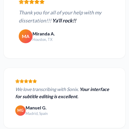
Thank you for all of your help with my
dissertation!!!
Ya'll rock!!
Miranda A.
MA
Houston, TX
We love transcribing with Sonix.
Your interface
for subtitle editing is excellent.
Manuel G.
MG
Madrid, Spain