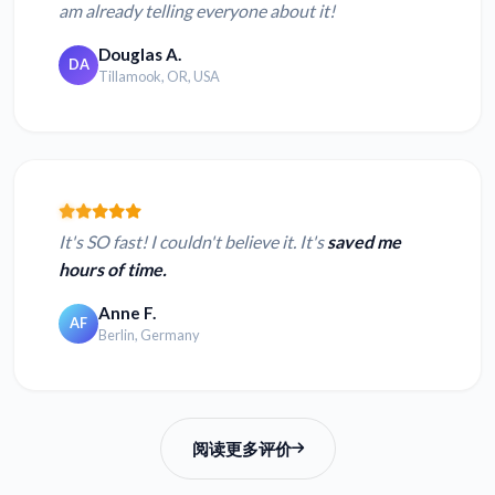
am already telling everyone about it!
Douglas A.
DA
Tillamook, OR, USA
It's SO fast! I couldn't believe it. It's
saved me
hours of time.
Anne F.
AF
Berlin, Germany
阅读更多评价