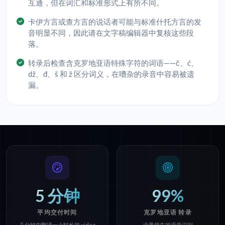
互通，但在词汇和标准形式上有所不同。
卡伊方言或查方言的说话者可能与标准什托方言的发
音明显不同，因此请在文字稿编辑器中复核这些段
落。
转录后检查含克罗地亚语特殊字符的词语——č、ć、
dž、đ、š 和 ž 区分词义，在嘈杂的录音中容易被遗
漏。
5 分钟
99%
平均交付时间
克罗地亚语 转录
几分钟内翻译一小时长的 video
业界领先的语音识别