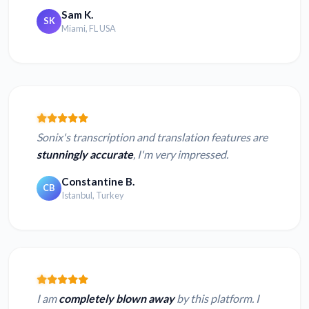
Sam K.
SK
Miami, FL USA
Sonix's transcription and translation features are
stunningly accurate
, I'm very impressed.
Constantine B.
CB
Istanbul, Turkey
I am
completely blown away
by this platform. I