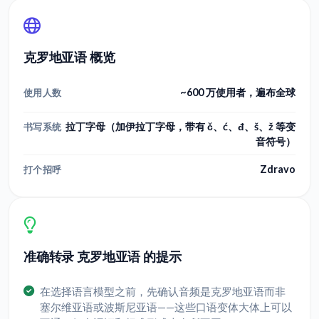
克罗地亚语 概览
~600 万使用者，遍布全球
使用人数
拉丁字母（加伊拉丁字母，带有 č、ć、đ、š、ž 等变
书写系统
音符号）
Zdravo
打个招呼
准确转录 克罗地亚语 的提示
在选择语言模型之前，先确认音频是克罗地亚语而非
塞尔维亚语或波斯尼亚语——这些口语变体大体上可以