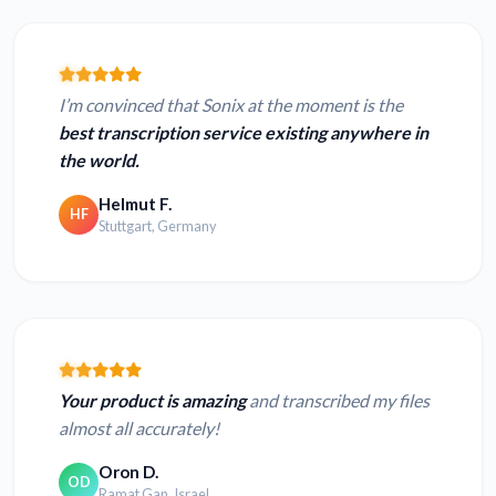
I’m convinced that Sonix at the moment is the
best transcription service existing anywhere in
the world.
Helmut F.
HF
Stuttgart, Germany
Your product is amazing
and transcribed my files
almost all accurately!
Oron D.
OD
Ramat Gan, Israel