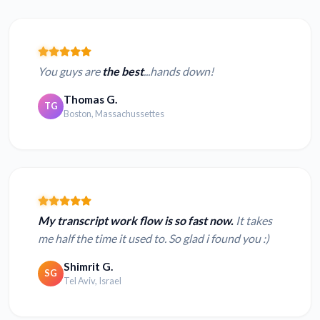
You guys are
the best
...hands down!
Thomas G.
TG
Boston, Massachussettes
My transcript work flow is so fast now.
It takes
me half the time it used to. So glad i found you :)
Shimrit G.
SG
Tel Aviv, Israel