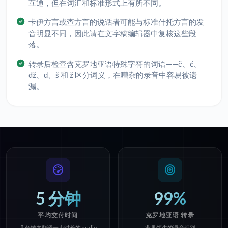
互通，但在词汇和标准形式上有所不同。
卡伊方言或查方言的说话者可能与标准什托方言的发
音明显不同，因此请在文字稿编辑器中复核这些段
落。
转录后检查含克罗地亚语特殊字符的词语——č、ć、
dž、đ、š 和 ž 区分词义，在嘈杂的录音中容易被遗
漏。
5 分钟
99%
平均交付时间
克罗地亚语 转录
几分钟内翻译一小时长的 audio
业界领先的语音识别