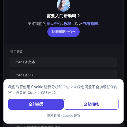
需要入门帮助吗？
浏览我们的
帮助中心
,
教程
，以及
视频指南
.
访问帮助中心
热门资源
MP3 转 文本
MP3 转 PDF
我们能否使用 Cookie 进行分析和广告？未经您同意不会加载任何内
MP3 转 字幕
容，必要的 Cookie 始终开启。
如何将音频转换为文字？
全部接受
全部拒绝
将视频转换为文字最简单的方法是什么？
与我们聊天
隐私政策
·
Cookie 设置