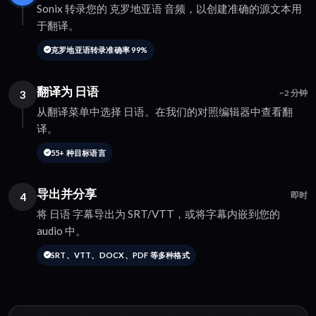
Sonix 转录您的 克罗地亚语 音频，以创建准确的源文本用
于翻译。
克罗地亚语转录准确率 99%
翻译为 日语
3
~2 分钟
从翻译菜单中选择 日语。在我们的对照编辑器中查看翻
译。
55+ 种目标语言
导出并分享
4
即时
将 日语 字幕导出为 SRT/VTT，或将字幕内嵌到您的
audio 中。
SRT、VTT、DOCX、PDF 等多种格式