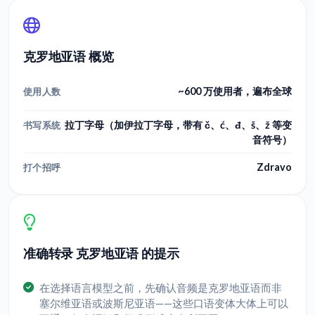
克罗地亚语 概览
~600 万使用者，遍布全球
使用人数
拉丁字母（加伊拉丁字母，带有 č、ć、đ、š、ž 等变
书写系统
音符号）
Zdravo
打个招呼
准确转录 克罗地亚语 的提示
在选择语言模型之前，先确认音频是克罗地亚语而非
塞尔维亚语或波斯尼亚语——这些口语变体大体上可以