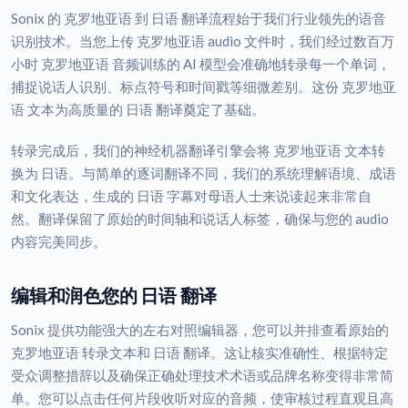
Sonix 的 克罗地亚语 到 日语 翻译流程始于我们行业领先的语音
识别技术。当您上传 克罗地亚语 audio 文件时，我们经过数百万
小时 克罗地亚语 音频训练的 AI 模型会准确地转录每一个单词，
捕捉说话人识别、标点符号和时间戳等细微差别。这份 克罗地亚
语 文本为高质量的 日语 翻译奠定了基础。
转录完成后，我们的神经机器翻译引擎会将 克罗地亚语 文本转
换为 日语。与简单的逐词翻译不同，我们的系统理解语境、成语
和文化表达，生成的 日语 字幕对母语人士来说读起来非常自
然。翻译保留了原始的时间轴和说话人标签，确保与您的 audio
内容完美同步。
编辑和润色您的 日语 翻译
Sonix 提供功能强大的左右对照编辑器，您可以并排查看原始的
克罗地亚语 转录文本和 日语 翻译。这让核实准确性、根据特定
受众调整措辞以及确保正确处理技术术语或品牌名称变得非常简
单。您可以点击任何片段收听对应的音频，使审核过程直观且高