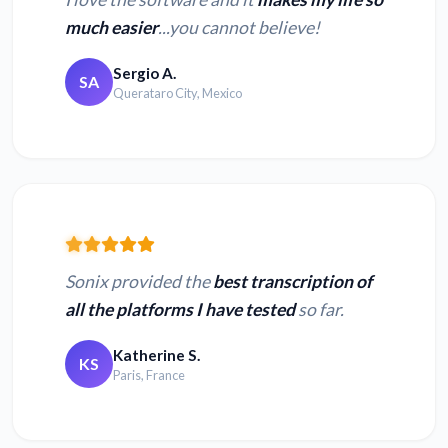
much easier
...you cannot believe!
Sergio A.
SA
Querataro City, Mexico
Sonix provided the
best transcription of
all the platforms I have tested
so far.
Katherine S.
KS
Paris, France