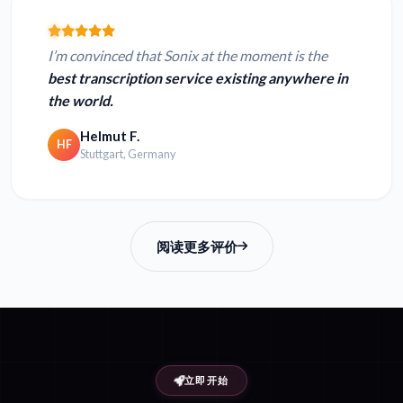
I’m convinced that Sonix at the moment is the
best transcription service existing anywhere in
the world.
Helmut F.
HF
Stuttgart, Germany
阅读更多评价
立即开始