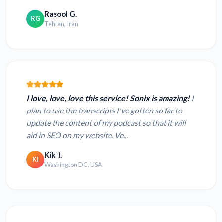
Rasool G.
RG
Tehran, Iran
I love, love, love this service! Sonix is amazing!
I
plan to use the transcripts I've gotten so far to
update the content of my podcast so that it will
aid in SEO on my website. Ve...
Kiki I.
KI
Washington DC, USA