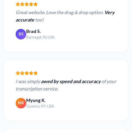
Great website. Love the drag & drop option.
Very
accurate
too!
Brad S.
BS
Barnegat, NJ USA
I was simply
awed by speed and accuracy
of your
transcription service.
Myung K.
MK
Queens, NY, USA