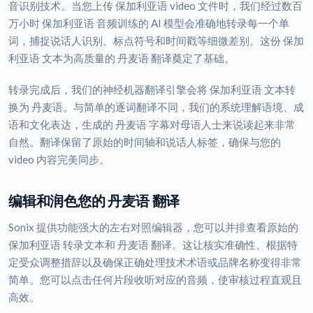
音识别技术。当您上传 保加利亚语 video 文件时，我们经过数百
万小时 保加利亚语 音频训练的 AI 模型会准确地转录每一个单
词，捕捉说话人识别、标点符号和时间戳等细微差别。这份 保加
利亚语 文本为高质量的 丹麦语 翻译奠定了基础。
转录完成后，我们的神经机器翻译引擎会将 保加利亚语 文本转
换为 丹麦语。与简单的逐词翻译不同，我们的系统理解语境、成
语和文化表达，生成的 丹麦语 字幕对母语人士来说读起来非常
自然。翻译保留了原始的时间轴和说话人标签，确保与您的
video 内容完美同步。
编辑和润色您的 丹麦语 翻译
Sonix 提供功能强大的左右对照编辑器，您可以并排查看原始的
保加利亚语 转录文本和 丹麦语 翻译。这让核实准确性、根据特
定受众调整措辞以及确保正确处理技术术语或品牌名称变得非常
简单。您可以点击任何片段收听对应的音频，使审核过程直观且
高效。