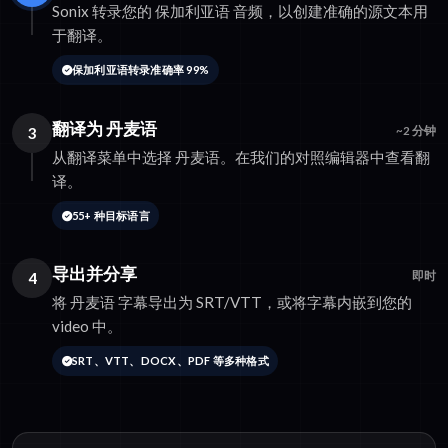
Sonix 转录您的 保加利亚语 音频，以创建准确的源文本用
于翻译。
保加利亚语转录准确率 99%
翻译为 丹麦语
3
~2 分钟
从翻译菜单中选择 丹麦语。在我们的对照编辑器中查看翻
译。
55+ 种目标语言
导出并分享
4
即时
将 丹麦语 字幕导出为 SRT/VTT，或将字幕内嵌到您的
video 中。
SRT、VTT、DOCX、PDF 等多种格式