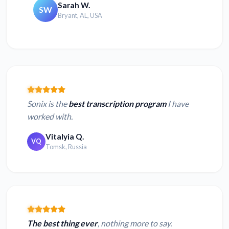
Sarah W.
SW
Bryant, AL, USA
Sonix is the
best transcription program
I have
worked with.
Vitalyia Q.
VQ
Tomsk, Russia
The best thing ever
, nothing more to say.