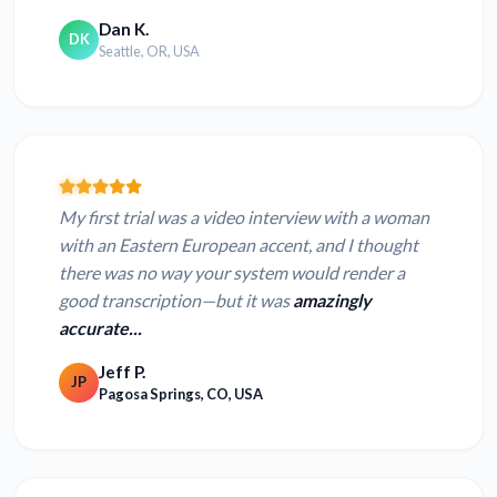
Dan K.
DK
Seattle, OR, USA
My first trial was a video interview with a woman
with an Eastern European accent, and I thought
there was no way your system would render a
good transcription—but it was
amazingly
accurate...
Jeff P.
JP
Pagosa Springs, CO, USA