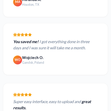
MA
Houston, TX
You saved me!
I got everything done in three
days and I was sure it will take me a month.
Wojciech O.
WO
Gandsk, Poland
Super easy interface, easy to upload and
great
results.