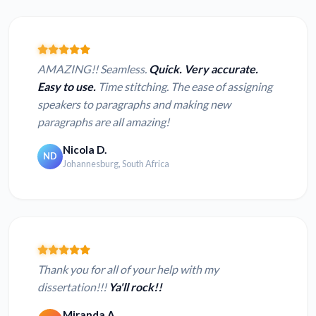
AMAZING!! Seamless.
Quick. Very accurate.
Easy to use.
Time stitching. The ease of assigning
speakers to paragraphs and making new
paragraphs are all amazing!
Nicola D.
ND
Johannesburg, South Africa
Thank you for all of your help with my
dissertation!!!
Ya'll rock!!
Miranda A.