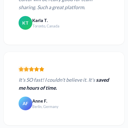
sharing. Such a great platform.
Karla T.
KT
Toronto, Canada
It's SO fast! I couldn't believe it. It's
saved
me hours of time.
Anne F.
AF
Berlin, Germany