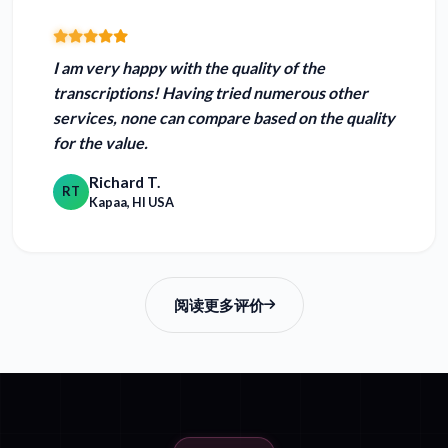
I am
very happy with the quality of the
transcriptions!
Having tried numerous other
services, none can compare based on the quality
for the value.
Richard T.
RT
Kapaa, HI USA
阅读更多评价