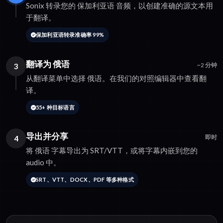
Sonix 转录您的 保加利亚语 音频，以创建准确的源文本用
于翻译。
保加利亚语转录准确率 99%
翻译为 俄语
3
~2 分钟
从翻译菜单中选择 俄语。在我们的对照编辑器中查看翻
译。
55+ 种目标语言
导出并分享
4
即时
将 俄语 字幕导出为 SRT/VTT，或将字幕内嵌到您的
audio 中。
SRT、VTT、DOCX、PDF 等多种格式