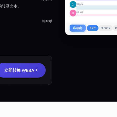
01:32
1
色您的转录文本。
02:07
3
约10秒
TXT
DOCX
导出
立即转换 WEBA