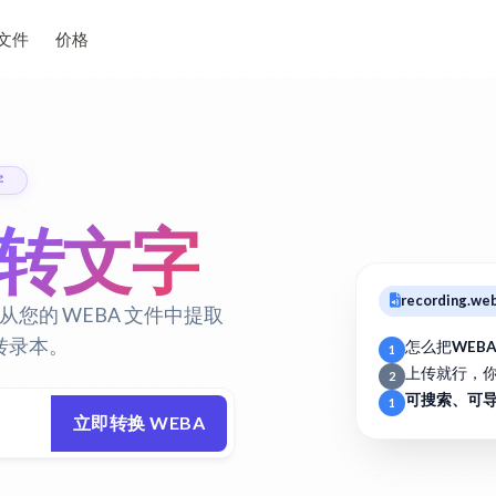
文件
价格
字
 转文字
recording.we
从您的 WEBA 文件中提取
转录本。
怎么把
WEB
1
上传就行，
2
可搜索、可
1
立即转换 WEBA