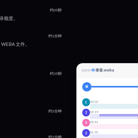
约30秒
转录额度。
约1分钟
传 WEBA 文件。
录音.weba
约10秒
00:03
1
约5分钟
00:19
2
00:41
3
01:05
2
约2分钟