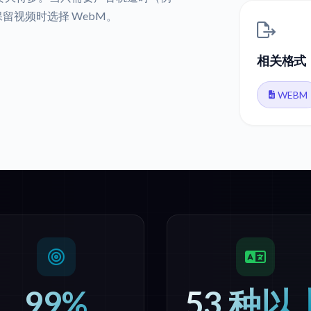
留视频时选择 WebM。
相关格式
WEBM
99%
53 种以