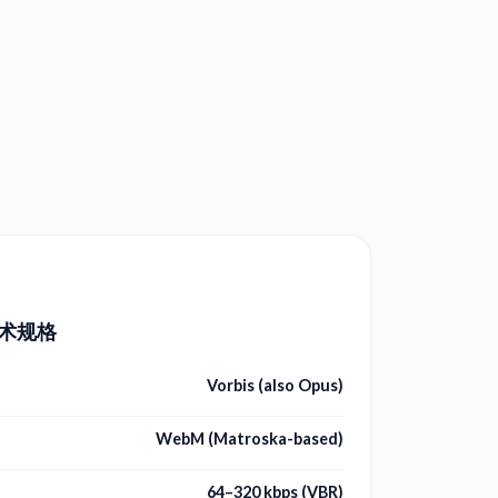
技术规格
Vorbis (also Opus)
WebM (Matroska-based)
64–320 kbps (VBR)