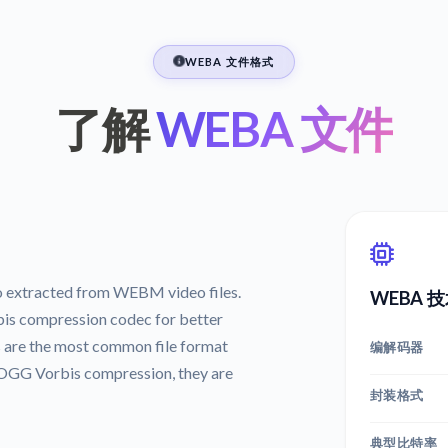
WEBA 文件格式
了解
WEBA 文件
o extracted from WEBM video files.
WEBA 
is compression codec for better
s are the most common file format
编解码器
OGG Vorbis compression, they are
封装格式
典型比特率