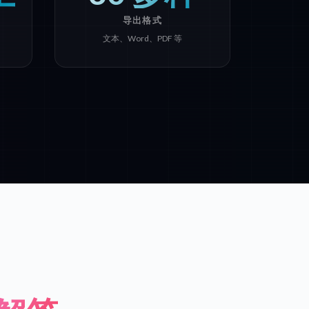
导出格式
文本、Word、PDF 等