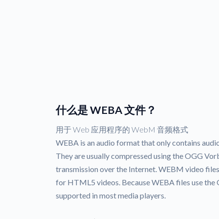
什么是 WEBA 文件？
用于 Web 应用程序的 WebM 音频格式
WEBA is an audio format that only contains audi
They are usually compressed using the OGG Vorb
transmission over the Internet. WEBM video file
for HTML5 videos. Because WEBA files use the 
supported in most media players.