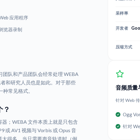
采样率
Web 应用程序
Goo
开发者
浏览器录制
压缩方式
学习团队和产品团队会经常处理 WEBA
记者和研究人员也是如此。对于那些
音频质量
是一种常见格式。
针对 Web
个？
Ogg V
a 的容器；WEBA 文件本质上就是只包含
针对 W
 AV1 视频与 Vorbis 或 Opus 音
件要大得多。当只需要声音轨道时（例