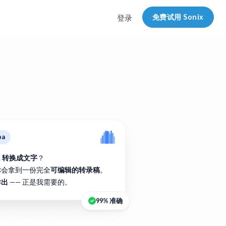
免费试用 Sonix
登录
ba
A 转换成文字
？
你会拿到一份完全
可编辑的转录稿
。
导出
—— 正是我需要的。
99% 准确