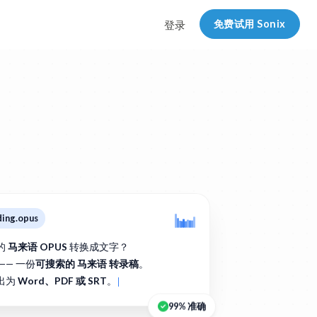
免费试用 Sonix
登录
ding.opus
的
马来语 OPUS
转换成文字？
—— 一份
可搜索的 马来语 转录稿
。
出为
Word、PDF 或 SRT
。
99% 准确