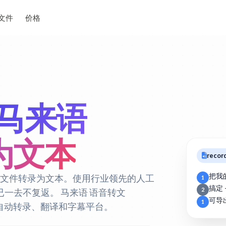
文件
价格
马来语
件为文本
recor
把我
PUS 文件转录为文本。使用行业领先的人工
1
搞定 
2
子已一去不复返。
马来语 语音转文
可导
1
语 自动转录、翻译和字幕平台。