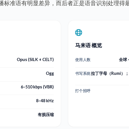
播标准语有明显差异，而后者正是语音识别处理得
马来语 概览
Opus (SILK + CELT)
全球 
使用人数
Ogg
拉丁字母（Rumi）
书写系统
6–510 kbps (VBR)
打个招呼
8–48 kHz
有损压缩