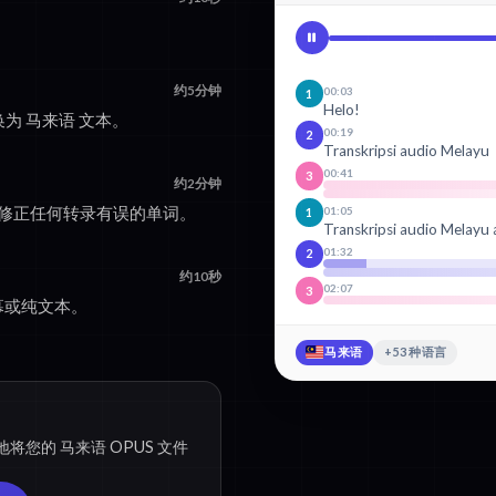
。
约5分钟
00:03
1
Helo!
转换为 马来语 文本。
00:19
2
Transkripsi audio Melayu
00:41
3
约2分钟
，修正任何转录有误的单词。
01:05
1
Transkripsi audio Melayu
01:32
2
约10秒
02:07
3
字幕或纯文本。
马来语
+53 种语言
将您的 马来语 OPUS 文件