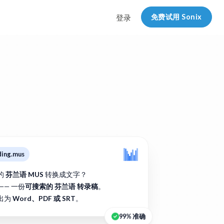
免费试用 Sonix
登录
ding.mus
的
芬兰语 MUS
转换成文字？
—— 一份
可搜索的 芬兰语 转录稿
。
出为
Word、PDF 或 SRT
。
99% 准确