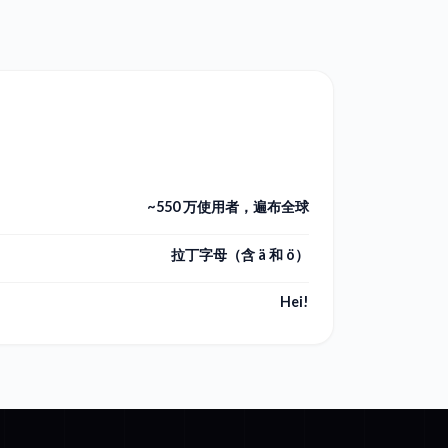
~550 万使用者，遍布全球
拉丁字母（含 ä 和 ö）
Hei!