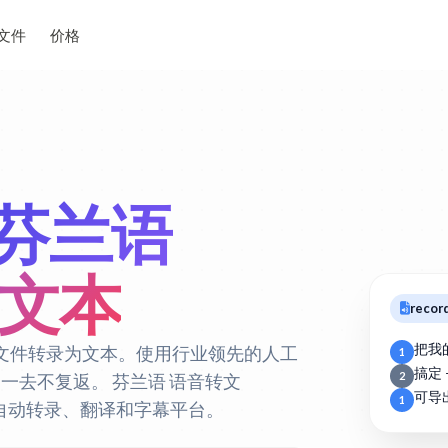
文件
价格
芬兰语
为文本
recor
把我
US 文件转录为文本。使用行业领先的人工
1
搞定 
2
子已一去不复返。
芬兰语 语音转文
可导
1
语 自动转录、翻译和字幕平台。