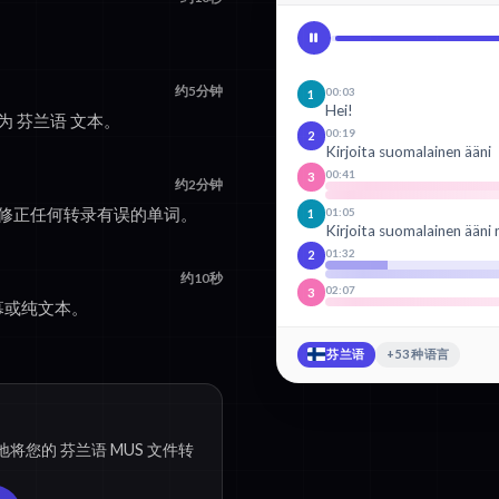
。
约5分钟
00:03
1
Hei!
换为 芬兰语 文本。
00:19
2
Kirjoita suomalainen ääni
00:41
3
约2分钟
，修正任何转录有误的单词。
01:05
1
Kirjoita suomalainen ääni 
01:32
2
约10秒
02:07
3
字幕或纯文本。
芬兰语
+53 种语言
将您的 芬兰语 MUS 文件转