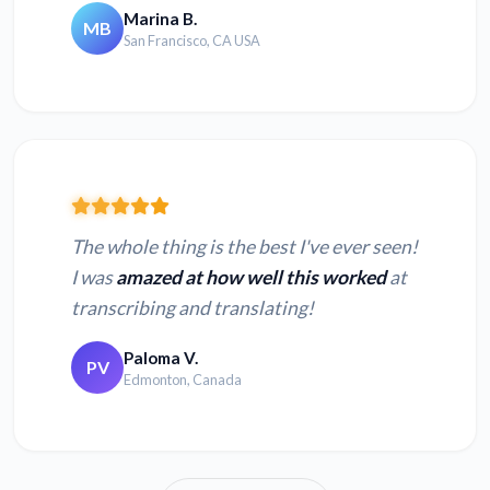
Marina B.
MB
San Francisco, CA USA
The whole thing is the best I've ever seen!
I was
amazed at how well this worked
at
transcribing and translating!
Paloma V.
PV
Edmonton, Canada