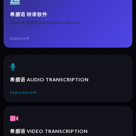
希腊语 转录软件
View all 希腊语 transcription services
Explore
希腊语 AUDIO TRANSCRIPTION
Learn more
希腊语 VIDEO TRANSCRIPTION