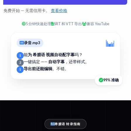
免费开始 — 无需信用卡。
查看价格
5 分钟快速处理
SRT 和 VTT 导出
兼容 YouTube
录音.mp3
能
为 希腊语 视频自动配字幕
吗？
1
一键搞定 ——
自动字幕
，还带样式。
2
导出前还能编辑
。不错。
1
99% 准确
希腊语 转录指南