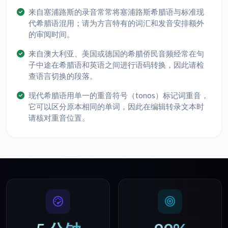
来自塞浦路斯的录音常常将塞浦路斯希腊语与标准现
代希腊语混用；请为方言特有的词汇和发音安排额外
的审阅时间。
来自澳大利亚、美国或德国的希腊侨民音频经常在句
子中途在希腊语和英语之间进行语码转换，因此请检
查语言切换的段落。
现代希腊语用单一的重音符号（tonos）标记词重音，
它可以区分原本相同的单词，因此在编辑转录文本时
请核对重音位置。