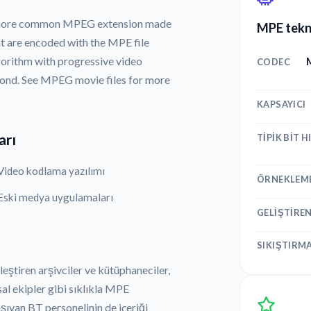
the more common MPEG extension made
MPE tekni
t are encoded with the MPE file
orithm with progressive video
CODEC
econd. See MPEG movie files for more
KAPSAYICI
arı
TIPIK BIT H
Video kodlama yazılımı
ÖRNEKLEME
Eski medya uygulamaları
GELIŞTIRE
SIKIŞTIRM
eştiren arşivciler ve kütüphaneciler,
al ekipler gibi sıklıkla MPE
aşıyan BT personelinin de içeriği