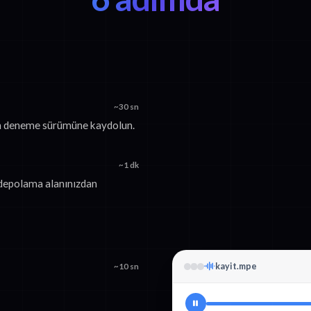
~30 sn
ren deneme sürümüne kaydolun.
~1 dk
 depolama alanınızdan
kayit.mpe
~10 sn