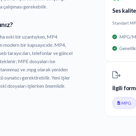
 çalışması gerekebilir.
Ses kalite
Standart MPE
ınız?
a eski bir uzantıyken, MP4
MPG/MPE
an modern bir kapsayıcıdır. MP4,
Genellikl
eb tarayıcıları, telefonlar ve güncel
teklenir; MPE dosyaları ise
le tanınmaz ve .mpg olarak yeniden
oynatıcı gerektirebilir. Yeni işler
ki dosyaları işlerken önemlidir.
İlgili for
MPG