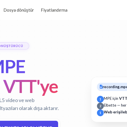
Dosya dönüştür
Fiyatlandırma
DÖNÜŞTÜRÜCÜ
PE
 VTT'ye
recording.mp
MPE için
VTT 
L5 video ve web
1
Elbette — her
2
azıları olarak dışa aktarır.
Web erişilebi
1