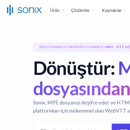
Ürün
Çözümler
Kaynaklar
FILE FORMATS
VIDEO FORMATS
MPE - VTT 
Dönüştür:
M
dosyasından
Sonix, MPE dosyanızı deşifre eder ve HTM
platformları için mükemmel olan WebVTT alty