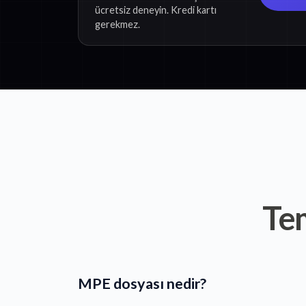
ücretsiz deneyin. Kredi kartı
gerekmez.
Tem
MPE dosyası nedir?