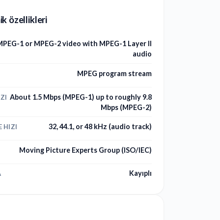
k özellikleri
MPEG-1 or MPEG-2 video with MPEG-1 Layer II
audio
MPEG program stream
About 1.5 Mbps (MPEG-1) up to roughly 9.8
IZI
Mbps (MPEG-2)
32, 44.1, or 48 kHz (audio track)
 HIZI
Moving Picture Experts Group (ISO/IEC)
N
Kayıplı
A