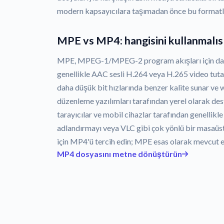
modern kapsayıcılara taşımadan önce bu formatla
MPE vs MP4: hangisini kullanmalıs
MPE, MPEG-1/MPEG-2 program akışları için dah
genellikle AAC sesli H.264 veya H.265 video tut
daha düşük bit hızlarında benzer kalite sunar ve w
düzenleme yazılımları tarafından yerel olarak des
tarayıcılar ve mobil cihazlar tarafından genellik
adlandırmayı veya VLC gibi çok yönlü bir masaüstü 
için MP4'ü tercih edin; MPE esas olarak mevcut es
MP4 dosyasını metne dönüştürün