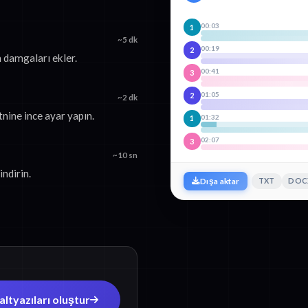
00:03
1
~5 dk
00:19
2
 damgaları ekler.
00:41
3
01:05
2
~2 dk
nine ince ayar yapın.
01:32
1
02:07
3
~10 sn
ndirin.
TXT
DOC
Dışa aktar
ltyazıları oluştur