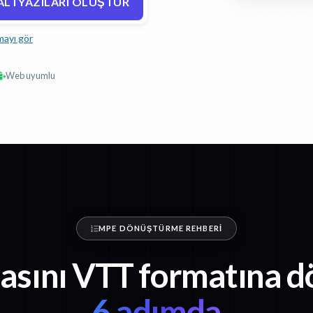
ALTYAZILARI OLUŞTUR
mayı gör
Web uyumlu
MPE DÖNÜŞTÜRME REHBERI
sını VTT formatına 
6 adımda