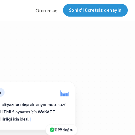
Sonix'i ücretsiz deneyin
Oturum aç
e
altyazıları
dışa aktarıyor musunuz?
 HTML5 oynatıcı için
WebVTT
.
lirliği
için ideal.
%99 doğru