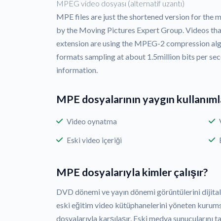
MPEG video dosyası (alternatif uzantı)
MPE files are just the shortened version for 
by the Moving Pictures Expert Group. Videos tha
extension are using the MPEG-2 compression alg
formats sampling at about 1.5million bits per s
information.
MPE dosyalarının yaygın kullanıml
Video oynatma
Eski video içeriği
MPE dosyalarıyla kimler çalışır?
DVD dönemi ve yayın dönemi görüntülerini dijitall
eski eğitim video kütüphanelerini yöneten kurums
dosyalarıyla karşılaşır. Eski medya sunucularını t