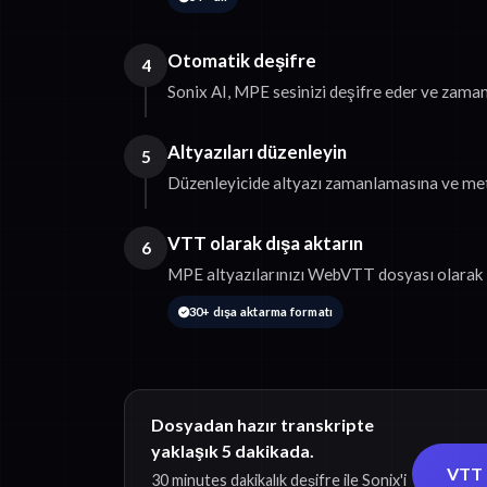
Otomatik deşifre
4
Sonix AI, MPE sesinizi deşifre eder ve zaman
Altyazıları düzenleyin
5
Düzenleyicide altyazı zamanlamasına ve met
VTT olarak dışa aktarın
6
MPE altyazılarınızı WebVTT dosyası olarak i
30+ dışa aktarma formatı
Dosyadan hazır transkripte
yaklaşık 5 dakikada.
VTT a
30 minutes dakikalık deşifre ile Sonix'i