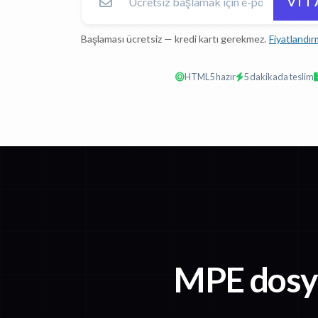
VTT 
Başlaması ücretsiz — kredi kartı gerekmez.
Fiyatlandır
HTML5 hazır
5 dakikada teslim
MPE dosya