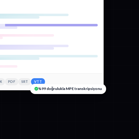
X
PDF
SRT
VTT
%99 doğrulukla MPE transkripsiyonu