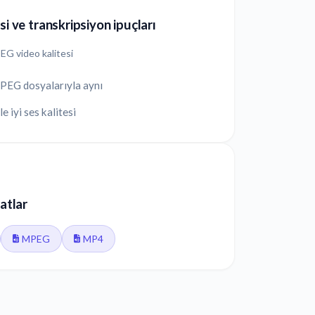
si ve transkripsiyon ipuçları
G video kalitesi
G dosyalarıyla aynı
e iyi ses kalitesi
matlar
MPEG
MP4