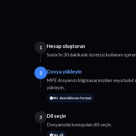
Hesap oluşturun
1
Sonix'in 30 dakikalık ücretsiz kullanım içe
Dosya yükleyin
2
MPE dosyanızı bilgisayarınızdan veya bulut
yükleyin.
44+ desteklenen format
Dil seçin
3
Dosyanızda konuşulan dili seçin.
54+ dil