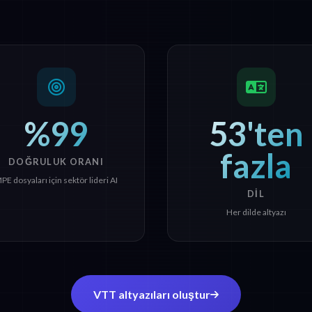
%99
53'ten
fazla
DOĞRULUK ORANI
PE dosyaları için sektör lideri AI
DIL
Her dilde altyazı
VTT altyazıları oluştur