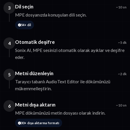
Dil seçin
3
~10 sn
MPE dosyanızda konuşulan dili seçin.
54+ dil
Otomatik deşifre
4
~5 dk
Sonix AI, MPE sesinizi otomatik olarak ayıklar ve deşifre
eder.
Metni düzenleyin
5
~2 dk
Tarayıcı tabanlı AudioText Editor ile dökümünüzü
mükemmelleştirin.
Metni dışa aktarın
6
~10 sn
MPE dökümünüzü metin dosyası olarak indirin.
30+ dışa aktarma formatı