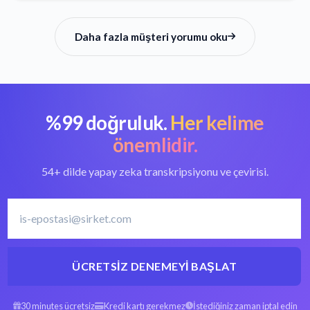
Daha fazla müşteri yorumu oku
%99 doğruluk.
Her kelime
önemlidir.
54+ dilde yapay zeka transkripsiyonu ve çevirisi.
ÜCRETSIZ DENEMEYI BAŞLAT
30 minutes ücretsiz
Kredi kartı gerekmez
İstediğiniz zaman iptal edin