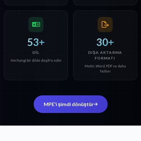
53+
30+
DIL
DIŞA AKTARMA
FORMATI
Herhangi bir dilde deşifre edin
Metin, Word, PDF ve daha
fazlası
MPE'i şimdi dönüştür