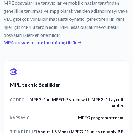
MPE dosyaları ise tarayıcılar ve mobil cihazlar tarafından
genellikle tanınmaz ve .mpg olarak yeniden adlandırmayı veya
VLC gibi çok yönlü bir masaüstü oynatıcı gerektirebilir. Yeni
işler için MP4'ü tercih edin; MPE esas olarak mevcut eski
dosyaları işlerken önemlidir.
MP4 dosyasını metne dönüştürün
MPE teknik özellikleri
MPEG-1 or MPEG-2 video with MPEG-1 Layer II
CODEC
audio
MPEG program stream
KAPSAYICI
About 1.5 Mbps (MPEG-1) up to roughly 9.8
TIPIK BIT HIZI