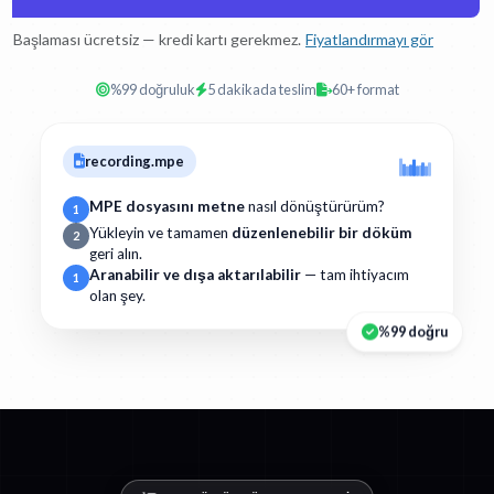
Başlaması ücretsiz — kredi kartı gerekmez.
Fiyatlandırmayı gör
%99 doğruluk
5 dakikada teslim
60+ format
recording.mpe
MPE dosyasını metne
nasıl dönüştürürüm?
1
Yükleyin ve tamamen
düzenlenebilir bir döküm
2
geri alın.
Aranabilir ve dışa aktarılabilir
— tam ihtiyacım
1
olan şey.
%99 doğru