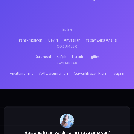
ÜRÜN
Transkripsiyon
Çeviri
Altyazılar
Yapay Zeka Analizi
ÇÖZÜMLER
Kurumsal
Sağlık
Hukuk
Eğitim
KAYNAKLAR
Fiyatlandırma
API Dokümanları
Güvenlik özellikleri
İletişim
Başlamak için yardıma mı ihtiyacınız var?