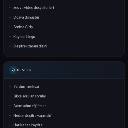
Ses ve video dosya türleri
Dosya dönüştür
Sonix'e Giriş
Kaynak blogu
Deşifre uzmanı dizini
DESTEK
Yardım merkezi
Sıkça sorulan sorular
Adım adım eğitimler
Neden deşifre yapmalı?
Harika ses kaydı al