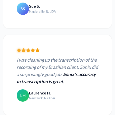
Sue S.
SS
MP4 dosyasını metne
MOV dosyasını metne
Napierville, IL, USA
dönüştürün
dönüştürün
TS dosyasını metne
3GP dosyasını metne
dönüştürün
dönüştürün
WEBM dosyasını
MPEG dosyasını metne
metne dönüştürün
dönüştürün
I was cleaning up the transcription of the
recording of my Brazilian client. Sonix did
WMV dosyasını metne
MPG dosyasını metne
a surprisingly good job.
Sonix's accuracy
dönüştürün
dönüştürün
in transcription is great.
Laurence H.
QT dosyasını metne
OGX dosyasını metne
LH
New York, NY USA
dönüştürün
dönüştürün