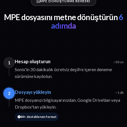
MPE DÖNÜŞTÜRME REHBERI
MPE dosyasını metne dönüştürün
6
adımda
Hesap oluşturun
1
~30 sn
Sonix'in 30 dakikalık ücretsiz deşifre içeren deneme
sürümüne kaydolun.
Dosyayı yükleyin
2
~1 dk
MPE dosyanızı bilgisayarınızdan, Google Drive'dan veya
Dropbox'tan yükleyin.
44+ desteklenen format