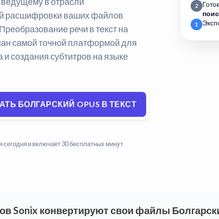
к ведущему в отрасли
Гото
2
ной расшифровки ваших файлов
поис
Эксп
1
Преобразование речи в текст на
нан самой точной платформой для
 и создания субтитров на языке
ТЬ БОЛГАРСКИЙ OPUS В ТЕКСТ
 сегодня и включает 30 бесплатных минут
ов Sonix конвертируют свои файлы Болгарски