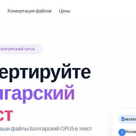
Конвертация файлов
Цены
БОЛГАРСКИЙ OPUS
ертируйте
гарский
ст
recor
аши файлы Болгарский OPUS в текст
Конв
1