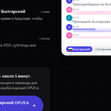
2
Транскрибиране на бъл
00:41
3
 Болгарский
~2 мин
01:05
прямо в браузере, чтобы
1
Препишете българския с
01:32
2
02:07
3
~10 сек
d, PDF, субтитры или
Болгарский
+53 языко
 около 5 минут.
рипции и перевода для
йлов Болгарский OPUS в
арский OPUS в