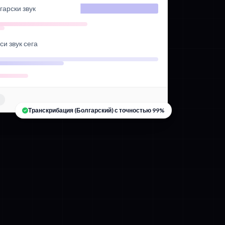
гарски звук
и звук сега
в
Транскрибация (Болгарский) с точностью 99%