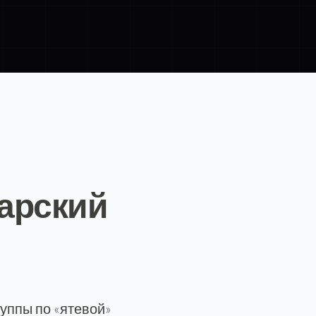
гарский
уппы по «ятевой»