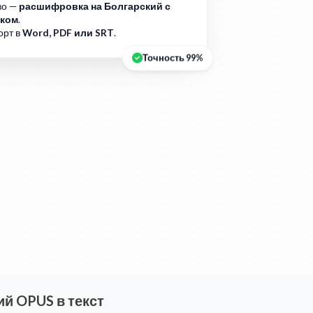
во —
расшифровка на Болгарский с
ком
.
орт в
Word, PDF или SRT
.
Точность 99%
й OPUS в текст