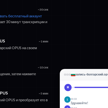
~30 сек
ровать бесплатный аккаунт
ет 30 минут транскрипции и
PUS
~1 мин
гарский OPUS на своем
~10 сек
щения, затем нажмите
запись-болгарский.op
OPUS
~5 мин
00:03
ий OPUS и преобразует его в
1
Здравейте!
00:19