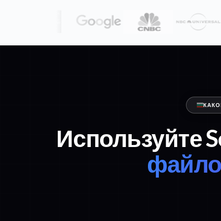
КАКО
Используйте S
файлов