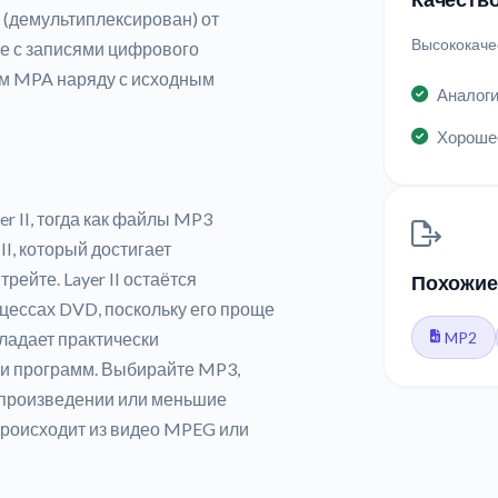
 (демультиплексирован) от
Высококаче
е с записями цифрового
ом MPA наряду с исходным
Аналоги
Хорошее
 II, тогда как файлы MP3
I, который достигает
рейте. Layer II остаётся
Похожие
цессах DVD, поскольку его проще
бладает практически
MP2
 и программ. Выбирайте MP3,
спроизведении или меньшие
происходит из видео MPEG или