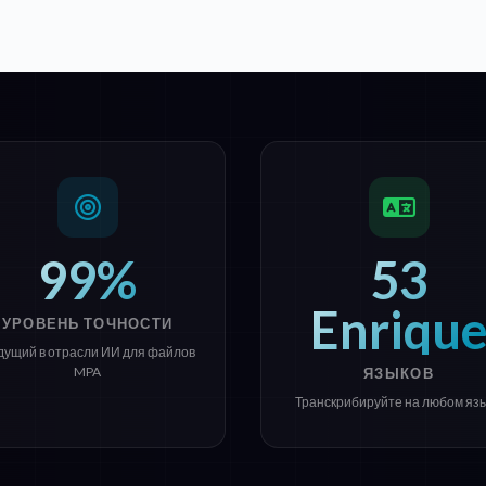
99%
53
Enriqu
УРОВЕНЬ ТОЧНОСТИ
дущий в отрасли ИИ для файлов
MPA
ЯЗЫКОВ
Транскрибируйте на любом яз