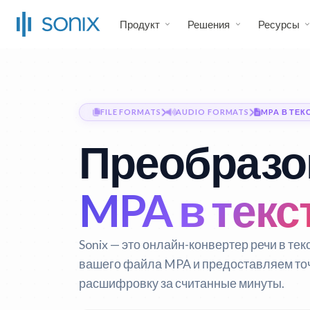
Продукт
Решения
Ресурсы
FILE FORMATS
AUDIO FORMATS
MPA В ТЕК
Преобразо
MPA в текс
Sonix — это онлайн-конвертер речи в тек
вашего файла MPA и предоставляем то
расшифровку за считанные минуты.