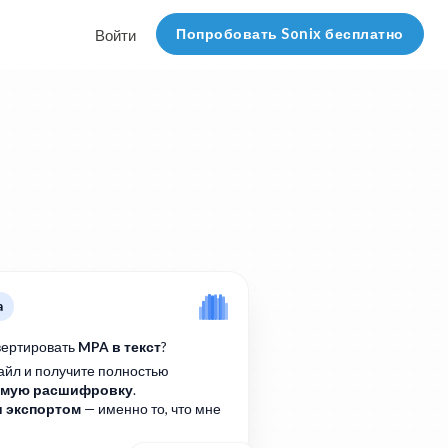
Попробовать Sonix бесплатно
Войти
a
вертировать
MPA в текст
?
айл и получите полностью
емую расшифровку
.
и экспортом
— именно то, что мне