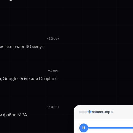
~30 сек
сия включает 30 минут
~1 мин
, Google Drive или Dropbox.
~10 сек
запись.mpa
ем файле MPA.