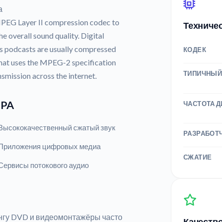
а
MPEG Layer II compression codec to
Техниче
he overall sound quality. Digital
s podcasts are usually compressed
КОДЕК
rmat uses the MPEG-2 specification
ТИПИЧНЫЙ
nsmission across the internet.
MPA
ЧАСТОТА 
Высококачественный сжатый звук
РАЗРАБОТ
Приложения цифровых медиа
СЖАТИЕ
Сервисы потокового аудио
нгу DVD и видеомонтажёры часто
Качество