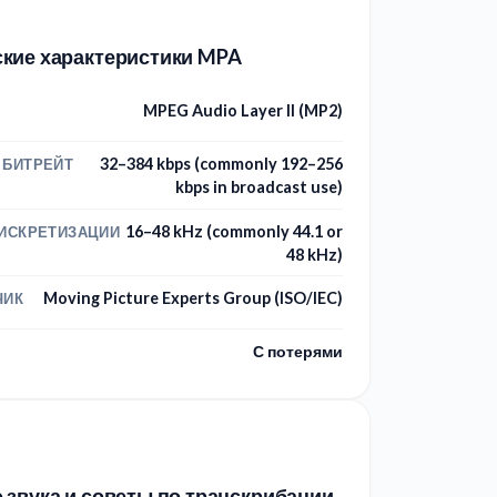
ские характеристики MPA
MPEG Audio Layer II (MP2)
32–384 kbps (commonly 192–256
 БИТРЕЙТ
kbps in broadcast use)
16–48 kHz (commonly 44.1 or
ДИСКРЕТИЗАЦИИ
48 kHz)
Moving Picture Experts Group (ISO/IEC)
ЧИК
С потерями
 звука и советы по транскрибации