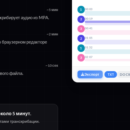
00:03
1
~5 мин
крибирует аудио из MPA.
00:19
2
00:41
3
~2 мин
01:05
2
 браузерном редакторе
01:32
1
02:07
3
~10 сек
вого файла.
TXT
DOC
Экспорт
коло 5 минут.
утами транскрибации.