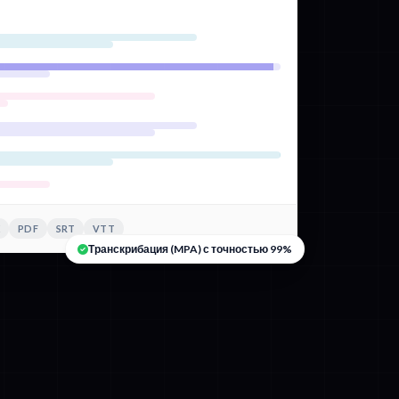
X
PDF
SRT
VTT
Транскрибация (MPA) с точностью 99%