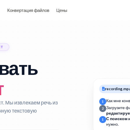
Конвертация файлов
Цены
СТ
вать
т
recording.mp
Как мне кон
ст. Мы извлекаем речь из
1
Загрузите ф
2
чную текстовую
редактиру
С поиском 
1
нужно.