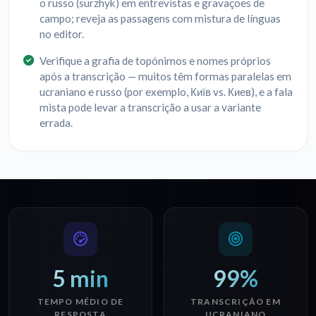
o russo (surzhyk) em entrevistas e gravações de
campo; reveja as passagens com mistura de línguas
no editor.
Verifique a grafia de topónimos e nomes próprios
após a transcrição — muitos têm formas paralelas em
ucraniano e russo (por exemplo, Київ vs. Киев), e a fala
mista pode levar a transcrição a usar a variante
errada.
5 min
99%
TEMPO MÉDIO DE
TRANSCRIÇÃO EM
RESPOSTA
UCRANIANO