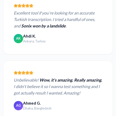
Excellent tool if you're looking for an accurate
Turkish transcription. I tried a handful of ones,
and
Sonix won by a landslide
.
Ahdi K.
AK
Ankara, Turkey
Unbelievable!
Wow, it's amazing. Really amazing.
I didn't believe it so I wanna test something and I
got actually result I wanted. Amazing!
Ahmed G.
AG
Dhaka, Bangledesh