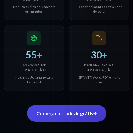
Traduza audios de uma hora
Reconhecimento de fala líder
em minutos
do setor
55+
30+
IDIOMAS DE
FORMATOS DE
TRADUÇÃO
EXPORTAÇÃO
Incluindo Ucraniano para
SRT, VTT, Word, PDF e muito
Espanhol
mais
Começar a traduzir grátis