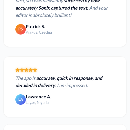
best, so I was pleasantly
surprised by how
accurately Sonix captured the text.
And your
editor is absolutely brilliant!
Patrick S.
PS
Prague, Czechia
The app is
accurate, quick in response, and
detailed in delivery
. I am impressed.
Lawrence A.
LA
Lagos, Nigeria