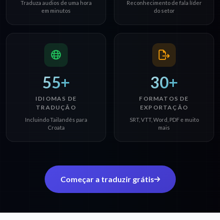
Traduza audios de uma hora
Reconhecimento de fala líder
em minutos
do setor
55+
30+
IDIOMAS DE
FORMATOS DE
TRADUÇÃO
EXPORTAÇÃO
Incluindo Tailandês para
SRT, VTT, Word, PDF e muito
Croata
mais
Começar a traduzir grátis