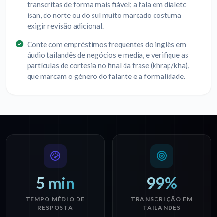
transcritas de forma mais fiável; a fala em dialeto
isan, do norte ou do sul muito marcado costuma
exigir revisão adicional.
Conte com empréstimos frequentes do inglês em
áudio tailandês de negócios e media, e verifique as
partículas de cortesia no final da frase (khrap/kha),
que marcam o género do falante e a formalidade.
5 min
99%
TEMPO MÉDIO DE
TRANSCRIÇÃO EM
RESPOSTA
TAILANDÊS