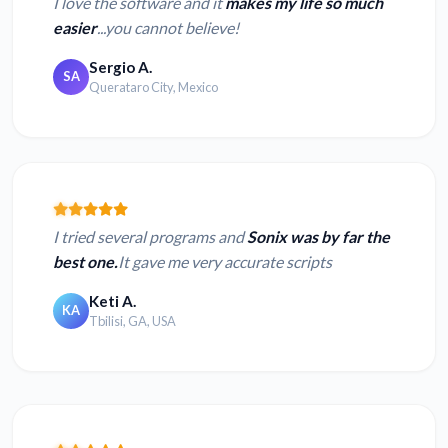
I love the software and it
makes my life so much
easier
...you cannot believe!
Sergio A.
SA
Querataro City, Mexico
I tried several programs and
Sonix was by far the
best one.
It gave me very accurate scripts
Keti A.
KA
Tbilisi, GA, USA