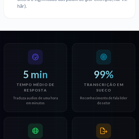
hår).
5 min
99%
TEMPO MÉDIO DE
TRANSCRIÇÃO EM
RESPOSTA
SUECO
Traduza audios de uma hora
Reconhecimento de fala líder
em minutos
do setor