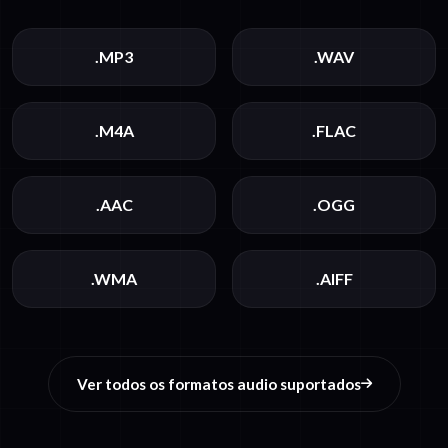
.MP3
.WAV
.M4A
.FLAC
.AAC
.OGG
.WMA
.AIFF
Ver todos os formatos audio suportados