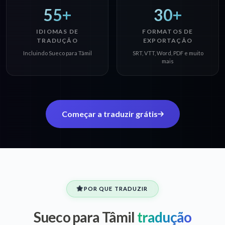
55+
30+
IDIOMAS DE
FORMATOS DE
TRADUÇÃO
EXPORTAÇÃO
Incluindo Sueco para Tâmil
SRT, VTT, Word, PDF e muito
mais
Começar a traduzir grátis
POR QUE TRADUZIR
Sueco para Tâmil
tradução