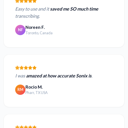
Easy to use and it
saved me SO much time
transcribing.
Noreen F.
NF
Toronto, Canada
I was
amazed at how accurate Sonix is
.
Rocio M.
RM
Pharr, TX USA