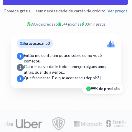
Comece grátis — sem necessidade de cartão de crédito.
Ver preços
99% de precisão
54+ idiomas
30 min grátis
gravacao.mp3
Então me conta um pouco sobre como você
1
começou.
Claro — na verdade tudo começou alguns anos
2
atrás, quando a gente…
Que fascinante. E o que aconteceu depois?
1
99% de precisão