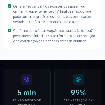
Os falantes caribenhos e costeiros aspiram ou
omitem frequentemente o "s" final de sílaba, o que
pode tornar imprecisos os plurais e as terminações
verbais — confira esses pontos com o áudio.
Confirme que o ñ e as vogais acentuadas (á, é, í, ó, ú)
permanecem intactos no seu formato de exportação
e na codificação das legendas antes de publicar.
5 min
99%
TEMPO MÉDIO DE
TRANSCRIÇÃO EM
RESPOSTA
ESPANHOL