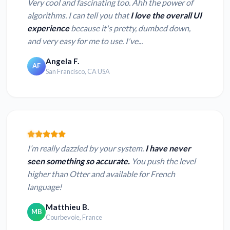
Very cool and fascinating too. Ahh the power of
algorithms. I can tell you that
I love the overall UI
experience
because it's pretty, dumbed down,
and very easy for me to use. I've...
Angela F.
AF
San Francisco, CA USA
I’m really dazzled by your system.
I have never
seen something so accurate.
You push the level
higher than Otter and available for French
language!
Matthieu B.
MB
Courbevoie, France