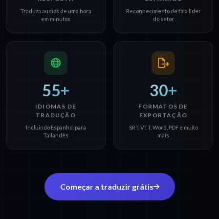
Traduza audios de uma hora
Reconhecimento de fala líder
em minutos
do setor
55+
30+
IDIOMAS DE
FORMATOS DE
TRADUÇÃO
EXPORTAÇÃO
Incluindo Espanhol para
SRT, VTT, Word, PDF e muito
Tailandês
mais
Começar a traduzir grátis