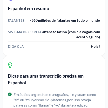
Espanhol em resumo
~560 milhões de falantes em todo o mundo
FALANTES
alfabeto latino (com ñ e vogais com
SISTEMA DE ESCRITA
acento agudo)
Hola!
DIGA OLÁ
Dicas para uma transcrição precisa em
Espanhol
Em áudios argentinos e uruguaios, ll e y soam como
"sh" ou "zh" (yeísmo rio-platense), por isso reveja
palavras como "llamar" e "yo" durante a edição.