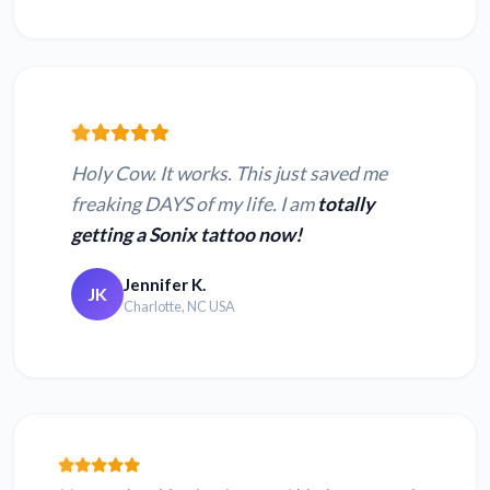
Holy Cow. It works. This just saved me
freaking DAYS of my life. I am
totally
getting a Sonix tattoo now!
Jennifer K.
JK
Charlotte, NC USA