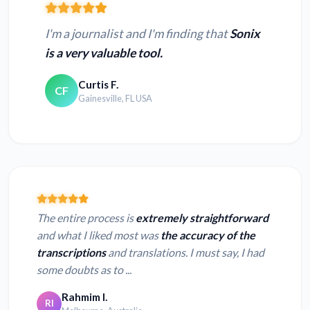
I'm a journalist and I'm finding that
Sonix
is a very valuable tool.
Curtis F.
CF
Gainesville, FL USA
The entire process is
extremely straightforward
and what I liked most was
the accuracy of the
transcriptions
and translations. I must say, I had
some doubts as to ...
Rahmim I.
RI