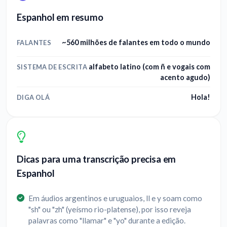
Espanhol em resumo
~560 milhões de falantes em todo o mundo
FALANTES
alfabeto latino (com ñ e vogais com
SISTEMA DE ESCRITA
acento agudo)
Hola!
DIGA OLÁ
Dicas para uma transcrição precisa em
Espanhol
Em áudios argentinos e uruguaios, ll e y soam como
"sh" ou "zh" (yeísmo rio-platense), por isso reveja
palavras como "llamar" e "yo" durante a edição.