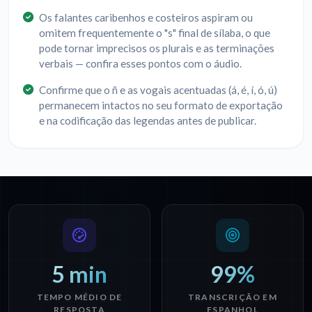
Os falantes caribenhos e costeiros aspiram ou
omitem frequentemente o "s" final de sílaba, o que
pode tornar imprecisos os plurais e as terminações
verbais — confira esses pontos com o áudio.
Confirme que o ñ e as vogais acentuadas (á, é, í, ó, ú)
permanecem intactos no seu formato de exportação
e na codificação das legendas antes de publicar.
5 min
99%
TEMPO MÉDIO DE
TRANSCRIÇÃO EM
RESPOSTA
ESPANHOL