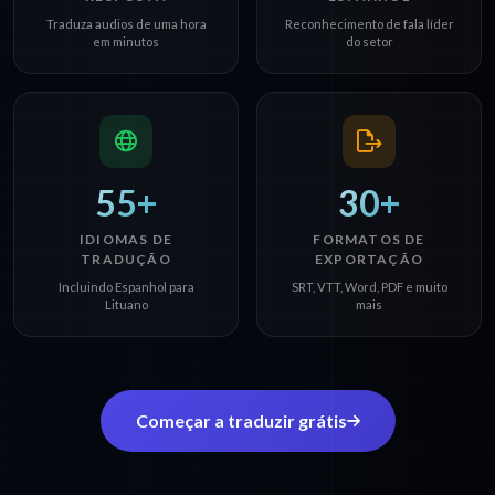
Traduza audios de uma hora
Reconhecimento de fala líder
em minutos
do setor
55+
30+
IDIOMAS DE
FORMATOS DE
TRADUÇÃO
EXPORTAÇÃO
Incluindo Espanhol para
SRT, VTT, Word, PDF e muito
Lituano
mais
Começar a traduzir grátis