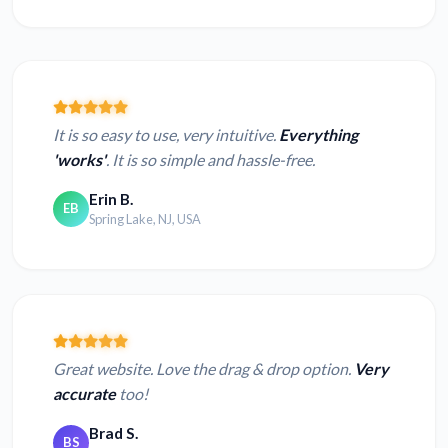
It is so easy to use, very intuitive.
Everything
'works'
. It is so simple and hassle-free.
Erin B.
EB
Spring Lake, NJ, USA
Great website. Love the drag & drop option.
Very
accurate
too!
Brad S.
BS