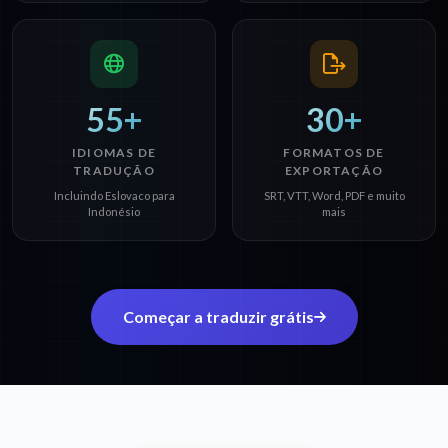
55+
30+
IDIOMAS DE
FORMATOS DE
TRADUÇÃO
EXPORTAÇÃO
Incluindo Eslovaco para
SRT, VTT, Word, PDF e muito
Indonésio
mais
Começar a traduzir grátis