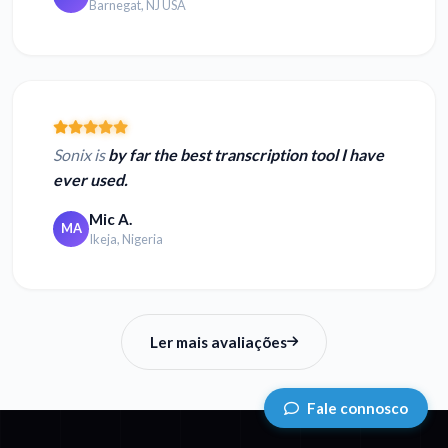
Barnegat, NJ USA
Sonix is
by far the best transcription tool I have
ever used.
Mic A.
MA
Ikeja, Nigeria
Ler mais avaliações
Fale connosco