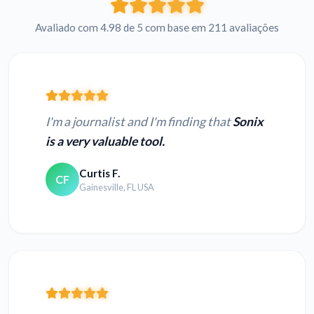
Avaliado com 4.98 de 5 com base em 211 avaliações
I'm a journalist and I'm finding that
Sonix
is a very valuable tool.
Curtis F.
CF
Gainesville, FL USA