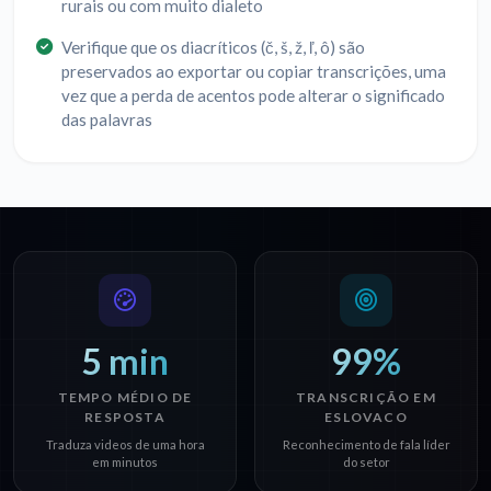
rurais ou com muito dialeto
Verifique que os diacríticos (č, š, ž, ľ, ô) são
preservados ao exportar ou copiar transcrições, uma
vez que a perda de acentos pode alterar o significado
das palavras
5 min
99%
TEMPO MÉDIO DE
TRANSCRIÇÃO EM
RESPOSTA
ESLOVACO
Traduza videos de uma hora
Reconhecimento de fala líder
em minutos
do setor