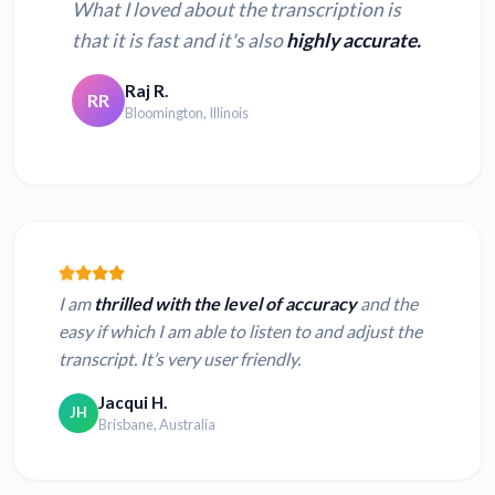
What I loved about the transcription is
that it is fast and it's also
highly accurate.
Raj R.
RR
Bloomington, Illinois
I am
thrilled with the level of accuracy
and the
easy if which I am able to listen to and adjust the
transcript. It’s very user friendly.
Jacqui H.
JH
Brisbane, Australia