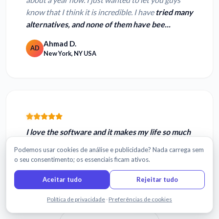
know that I think it is incredible. I have
tried many
alternatives, and none of them have bee...
Ahmad D.
AD
New York, NY USA
I love the software and it
makes my life so much
easier
...you cannot believe!
Podemos usar cookies de análise e publicidade? Nada carrega sem
o seu consentimento; os essenciais ficam ativos.
Sergio A.
SA
Querataro City, Mexico
Aceitar tudo
Rejeitar tudo
Fale connosco
Política de privacidade
·
Preferências de cookies