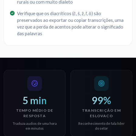
rurais ou com muito dialeto
Verifique que os diacríticos (č, š, ž, ľ, ô) são
preservados ao exportar ou copiar transcrições, uma
vez que a perda de acentos pode alterar o significado
das palavras
5 min
99%
TEMPO MÉDIO DE
TRANSCRIÇÃO EM
RESPOSTA
ESLOVACO
Traduza audios de uma hora
Reconhecimento de fala líder
em minutos
do setor