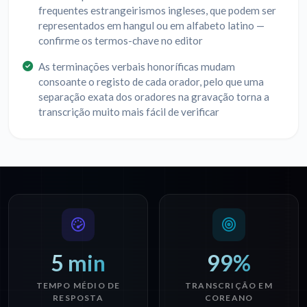
frequentes estrangeirismos ingleses, que podem ser
representados em hangul ou em alfabeto latino —
confirme os termos-chave no editor
As terminações verbais honoríficas mudam
consoante o registo de cada orador, pelo que uma
separação exata dos oradores na gravação torna a
transcrição muito mais fácil de verificar
5 min
99%
TEMPO MÉDIO DE
TRANSCRIÇÃO EM
RESPOSTA
COREANO