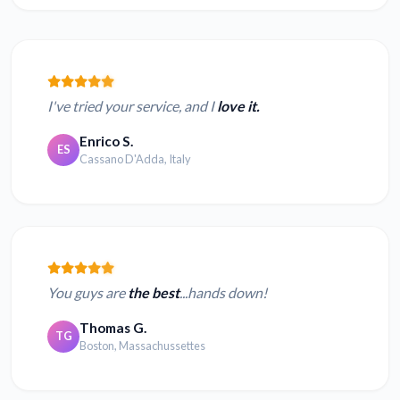
I've tried your service, and I
love it.
Enrico S.
ES
Cassano D'Adda, Italy
You guys are
the best
...hands down!
Thomas G.
TG
Boston, Massachussettes