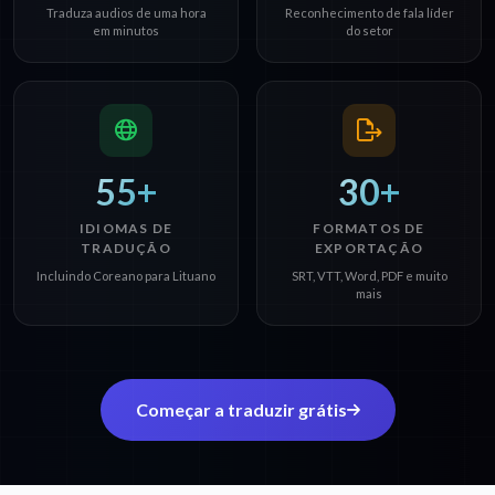
Traduza audios de uma hora
Reconhecimento de fala líder
em minutos
do setor
55+
30+
IDIOMAS DE
FORMATOS DE
TRADUÇÃO
EXPORTAÇÃO
Incluindo Coreano para Lituano
SRT, VTT, Word, PDF e muito
mais
Começar a traduzir grátis