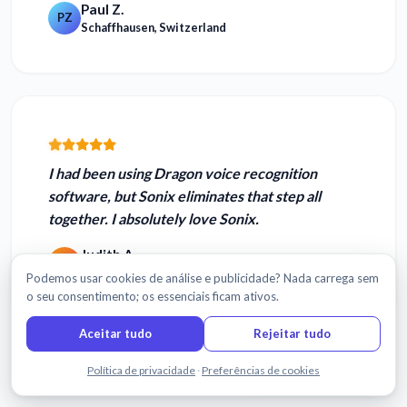
Paul Z.
PZ
Schaffhausen, Switzerland
I had been using Dragon voice recognition
software, but Sonix eliminates that step all
together.
I absolutely love Sonix.
Judith A.
JA
Ireland
Podemos usar cookies de análise e publicidade? Nada carrega sem
o seu consentimento; os essenciais ficam ativos.
Aceitar tudo
Rejeitar tudo
Ler mais avaliações
Fale connosco
Política de privacidade
·
Preferências de cookies