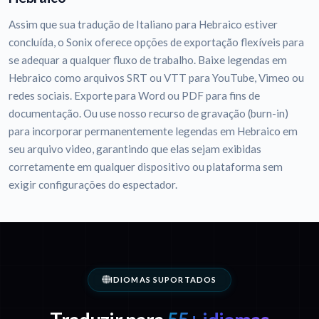
Assim que sua tradução de Italiano para Hebraico estiver
concluída, o Sonix oferece opções de exportação flexíveis para
se adequar a qualquer fluxo de trabalho. Baixe legendas em
Hebraico como arquivos SRT ou VTT para YouTube, Vimeo ou
redes sociais. Exporte para Word ou PDF para fins de
documentação. Ou use nosso recurso de gravação (burn-in)
para incorporar permanentemente legendas em Hebraico em
seu arquivo video, garantindo que elas sejam exibidas
corretamente em qualquer dispositivo ou plataforma sem
exigir configurações do espectador.
IDIOMAS SUPORTADOS