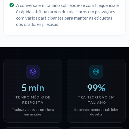
A conversa em italiano sobrepõe-se com frequência e
é rápida; atribua turnos de fala claros em gravações
com vários participantes para manter as etiquetas
dos oradores precisas
5 min
99%
TEMPO MÉDIO DE
TRANSCRIÇÃO EM
RESPOSTA
ITALIANO
Traduza videos de uma hora
Reconhecimento de fala líder
em minutos
do setor