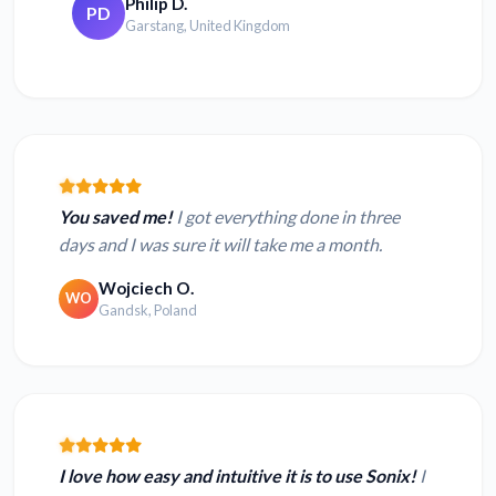
Philip D.
PD
Garstang, United Kingdom
You saved me!
I got everything done in three
days and I was sure it will take me a month.
Wojciech O.
WO
Gandsk, Poland
I love how easy and intuitive it is to use Sonix!
I