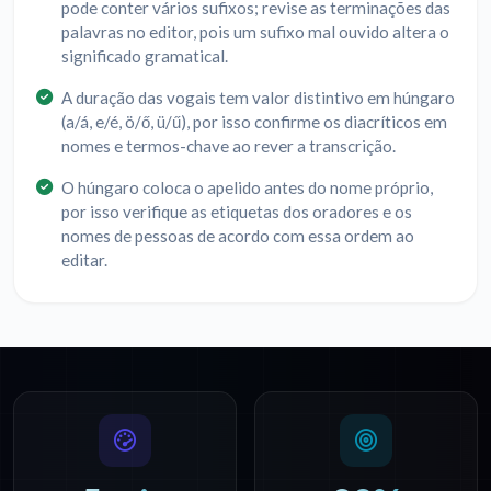
pode conter vários sufixos; revise as terminações das
palavras no editor, pois um sufixo mal ouvido altera o
significado gramatical.
A duração das vogais tem valor distintivo em húngaro
(a/á, e/é, ö/ő, ü/ű), por isso confirme os diacríticos em
nomes e termos-chave ao rever a transcrição.
O húngaro coloca o apelido antes do nome próprio,
por isso verifique as etiquetas dos oradores e os
nomes de pessoas de acordo com essa ordem ao
editar.