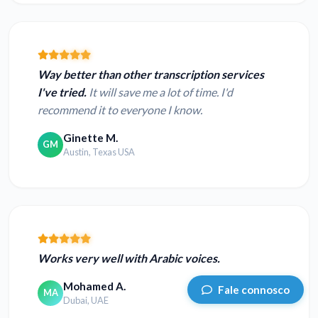
Way better than other transcription services
I've tried.
It will save me a lot of time. I'd
recommend it to everyone I know.
Ginette M.
GM
Austin, Texas USA
Works very well with Arabic voices.
Mohamed A.
Fale connosco
MA
Dubai, UAE