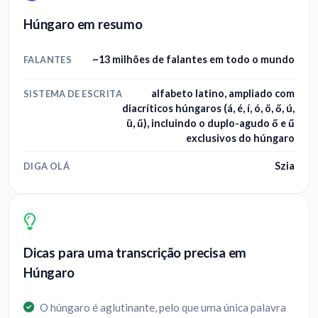
Húngaro em resumo
~13 milhões de falantes em todo o mundo
FALANTES
alfabeto latino, ampliado com
SISTEMA DE ESCRITA
diacríticos húngaros (á, é, í, ó, ö, ő, ú,
ü, ű), incluindo o duplo-agudo ő e ű
exclusivos do húngaro
Szia
DIGA OLÁ
Dicas para uma transcrição precisa em
Húngaro
O húngaro é aglutinante, pelo que uma única palavra