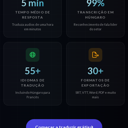
5 min
99%
TEMPO MÉDIO DE
TRANSCRIÇÃO EM
RESPOSTA
HÚNGARO
Traduza audios de uma hora
Reconhecimento de fala líder
em minutos
do setor
55+
30+
IDIOMAS DE
FORMATOS DE
TRADUÇÃO
EXPORTAÇÃO
Incluindo Húngaro para
SRT, VTT, Word, PDF e muito
Francês
mais
Começar a traduzir grátis