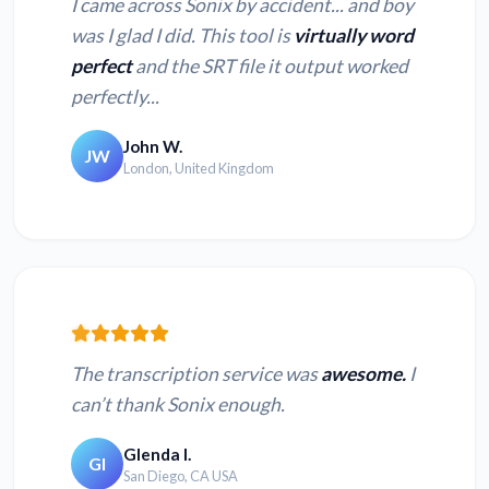
I came across Sonix by accident... and boy
was I glad I did. This tool is
virtually word
perfect
and the SRT file it output worked
perfectly...
John W.
JW
London, United Kingdom
The transcription service was
awesome.
I
can’t thank Sonix enough.
Glenda I.
GI
San Diego, CA USA