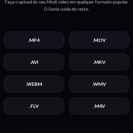
Faça o upload do seu Híndi video em qualquer formato popular.
O Sonix cuida do resto.
.MP4
.MOV
.AVI
.MKV
.WEBM
.WMV
.FLV
.M4V