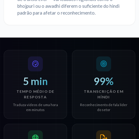
bhojpuri ou o awadhi diferem o suficiente do hindi
padrão para afetar o reconhecimento.
5 min
99%
TEMPO MÉDIO DE
TRANSCRIÇÃO EM
RESPOSTA
HÍNDI
Traduza videos de uma hora
Reconhecimento de fala líder
em minutos
do setor