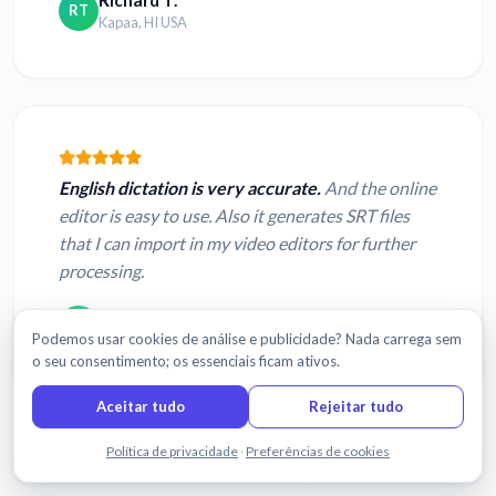
Richard T.
RT
Kapaa, HI USA
English dictation is very accurate.
And the online
editor is easy to use. Also it generates SRT files
that I can import in my video editors for further
processing.
Michael C.
MC
Aberdeen, Hong Kong
Podemos usar cookies de análise e publicidade? Nada carrega sem
o seu consentimento; os essenciais ficam ativos.
Aceitar tudo
Rejeitar tudo
Ler mais avaliações
Fale connosco
Política de privacidade
·
Preferências de cookies