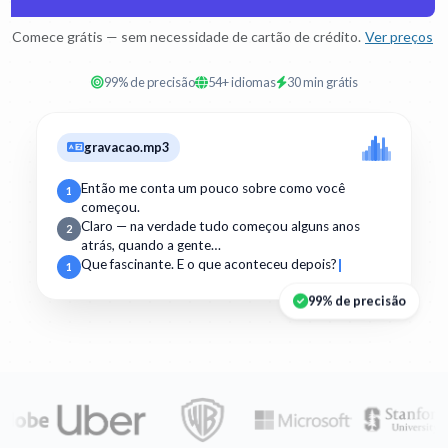
Comece grátis — sem necessidade de cartão de crédito.
Ver preços
99% de precisão
54+ idiomas
30 min grátis
gravacao.mp3
Então me conta um pouco sobre como você
1
começou.
Claro — na verdade tudo começou alguns anos
2
atrás, quando a gente…
Que fascinante. E o que aconteceu depois?
1
99% de precisão