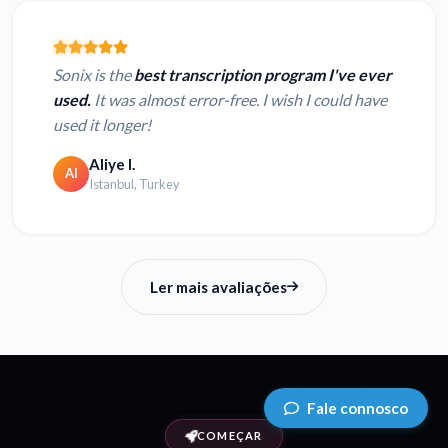
Sonix is the
best transcription program I've ever
used.
It was almost error-free. I wish I could have
used it longer!
Aliye I.
AI
Istanbul, Turkey
Ler mais avaliações
Fale connosco
COMEÇAR