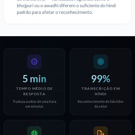
bhojpuri ou o awadhi diferem o suficiente do hindi
padrão para afetar o reconhecimento.
5 min
99%
TEMPO MÉDIO DE
TRANSCRIÇÃO EM
RESPOSTA
HÍNDI
Traduza audios de uma hora
Reconhecimento de fala líder
em minutos
do setor