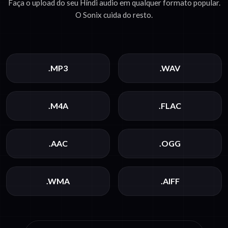
Faça o upload do seu Híndi audio em qualquer formato popular.
O Sonix cuida do resto.
.MP3
.WAV
.M4A
.FLAC
.AAC
.OGG
.WMA
.AIFF