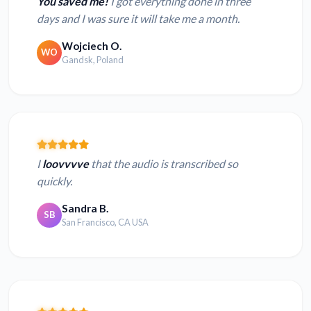
You saved me!
I got everything done in three
days and I was sure it will take me a month.
Wojciech O.
WO
Gandsk, Poland
I
loovvvve
that the audio is transcribed so
quickly.
Sandra B.
SB
San Francisco, CA USA