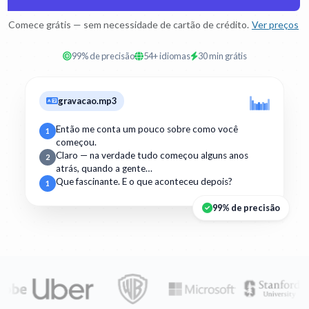
Comece grátis — sem necessidade de cartão de crédito.
Ver preços
99% de precisão
54+ idiomas
30 min grátis
gravacao.mp3
Então me conta um pouco sobre como você
1
começou.
Claro — na verdade tudo começou alguns anos
2
atrás, quando a gente…
Que fascinante. E o que aconteceu depois?
1
99% de precisão