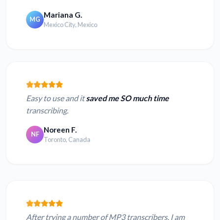
Mariana G.
MG
Mexico City, Mexico
Easy to use and it
saved me SO much time
transcribing.
Noreen F.
NF
Toronto, Canada
After trying a number of MP3 transcribers, I am