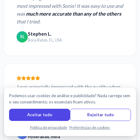
most impressed with Sonix! It was easy to use and
was
much more accurate than any of the others
that I tried.
Stephen L.
SL
Boca Raton, FL, USA
I was especially impressed with the quality when
it comes to other accents as most other
Podemos usar cookies de análise e publicidade? Nada carrega sem
o seu consentimento; os essenciais ficam ativos.
companies can only give a good machine
transcript if it is a US accent.
Sonix is amazing and
Aceitar tudo
Rejeitar tudo
I have ...
Fale connosco
Política de privacidade
·
Preferências de cookies
Preethi S.
PS
Hyderabad, India