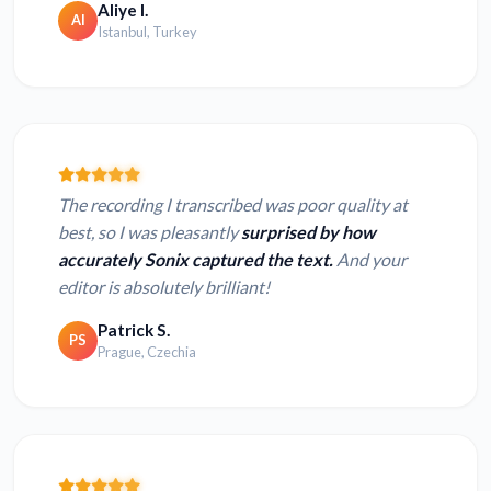
Aliye I.
AI
Istanbul, Turkey
The recording I transcribed was poor quality at
best, so I was pleasantly
surprised by how
accurately Sonix captured the text.
And your
editor is absolutely brilliant!
Patrick S.
PS
Prague, Czechia