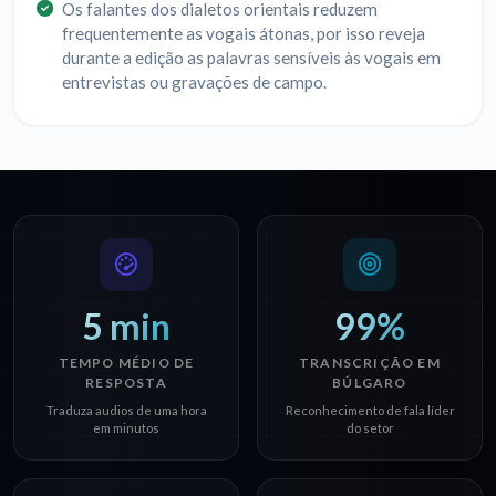
Os falantes dos dialetos orientais reduzem
frequentemente as vogais átonas, por isso reveja
durante a edição as palavras sensíveis às vogais em
entrevistas ou gravações de campo.
5 min
99%
TEMPO MÉDIO DE
TRANSCRIÇÃO EM
RESPOSTA
BÚLGARO
Traduza audios de uma hora
Reconhecimento de fala líder
em minutos
do setor