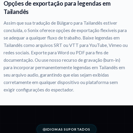
Opções de exportação para legendas em
Tailandês
Assim que sua tradução de Búlgaro para Tailandês estiver
concluída, o Sonix oferece opções de exportação flexíveis para
se adequar a qualquer fluxo de trabalho. Baixe legendas em
Tailandês como arquivos SRT ou VTT para YouTube, Vimeo ou
redes sociais. Exporte para Word ou PDF para fins de
documentação. Ou use nosso recurso de gravação (burn-in)
para incorporar permanentemente legendas em Tailandês em
seu arquivo audio, garantindo que elas sejam exibidas
corretamente em qualquer dispositivo ou plataforma sem
exigir configurações do espectador.
IDIOMAS SUPORTADOS