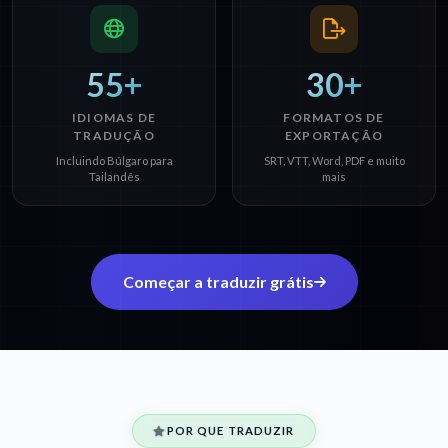
55+
30+
IDIOMAS DE
FORMATOS DE
TRADUÇÃO
EXPORTAÇÃO
Incluindo Búlgaro para
SRT, VTT, Word, PDF e muito
Tailandês
mais
Começar a traduzir grátis
POR QUE TRADUZIR