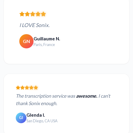
I LOVE Sonix.
Guillaume N.
GN
Paris, France
The transcription service was
awesome.
I can’t
thank Sonix enough.
Glenda I.
GI
San Diego, CA USA