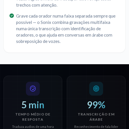
trechos com atenção.
Grave cada orador numa faixa separada sempre que
possível — o Sonix combina gravações multifaixa
numa única transcrição com identificação de
oradores, o que ajuda em conversas em árabe com
sobreposição de vozes.
5 min
99%
TEMPO MÉDIO DE
TRANSCRIÇÃO EM
RESPOSTA
ÁRABE
Traduza audios de uma hora
Reconhecimento de fala líder