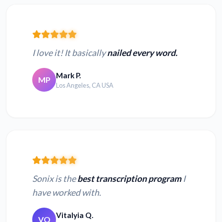
I love it! It basically
nailed every word.
Mark P.
MP
Los Angeles, CA USA
Sonix is the
best transcription program
I
have worked with.
Vitalyia Q.
VQ