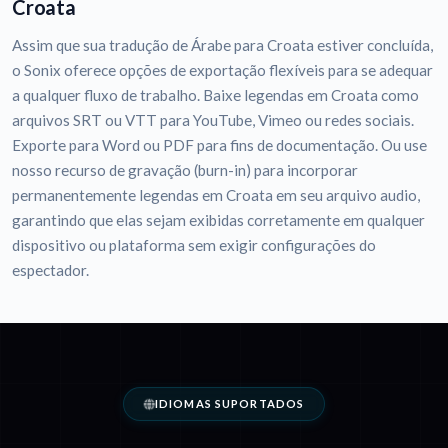
Croata
Assim que sua tradução de Árabe para Croata estiver concluída,
o Sonix oferece opções de exportação flexíveis para se adequar
a qualquer fluxo de trabalho. Baixe legendas em Croata como
arquivos SRT ou VTT para YouTube, Vimeo ou redes sociais.
Exporte para Word ou PDF para fins de documentação. Ou use
nosso recurso de gravação (burn-in) para incorporar
permanentemente legendas em Croata em seu arquivo audio,
garantindo que elas sejam exibidas corretamente em qualquer
dispositivo ou plataforma sem exigir configurações do
espectador.
IDIOMAS SUPORTADOS