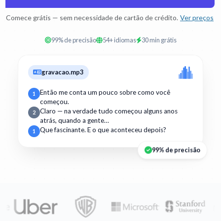
Comece grátis — sem necessidade de cartão de crédito.
Ver preços
99% de precisão
54+ idiomas
30 min grátis
gravacao.mp3
Então me conta um pouco sobre como você
1
começou.
Claro — na verdade tudo começou alguns anos
2
atrás, quando a gente…
Que fascinante. E o que aconteceu depois?
1
99% de precisão