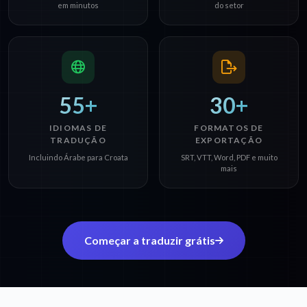
em minutos
do setor
55+
30+
IDIOMAS DE
FORMATOS DE
TRADUÇÃO
EXPORTAÇÃO
Incluindo Árabe para Croata
SRT, VTT, Word, PDF e muito
mais
Começar a traduzir grátis