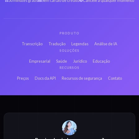
30 minutes grátis
Sem cartão de crédito
Cancele a qualquer momento
PRODUTO
Transcrição
Tradução
Legendas
Análise de IA
SOLUÇÕES
Empresarial
Saúde
Jurídico
Educação
RECURSOS
Preços
Docs da API
Recursos de segurança
Contato