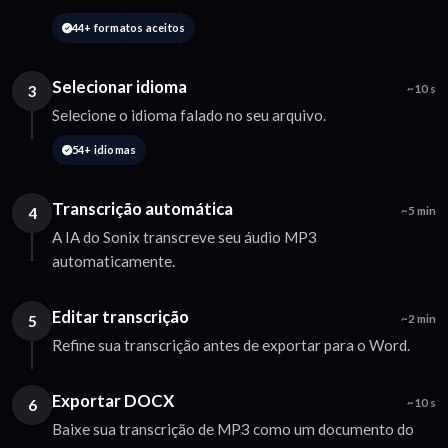
44+ formatos aceitos
Selecionar idioma
3
~10 s
Selecione o idioma falado no seu arquivo.
54+ idiomas
Transcrição automática
4
~5 min
A IA do Sonix transcreve seu áudio MP3
automaticamente.
Editar transcrição
5
~2 min
Refine sua transcrição antes de exportar para o Word.
Exportar DOCX
6
~10 s
Baixe sua transcrição de MP3 como um documento do