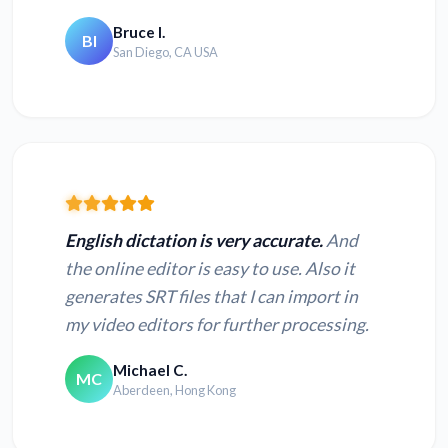
Bruce I.
BI
San Diego, CA USA
Converter OGG em
Converter WAV em
texto
texto
Converter AMR em
Converter AU em
texto
texto
Converter MUS em
Converter XSPF em
English dictation is very accurate.
And
texto
texto
the online editor is easy to use. Also it
generates SRT files that I can import in
Converter AAC em
Converter WMA em
my video editors for further processing.
texto
texto
Michael C.
MC
Aberdeen, Hong Kong