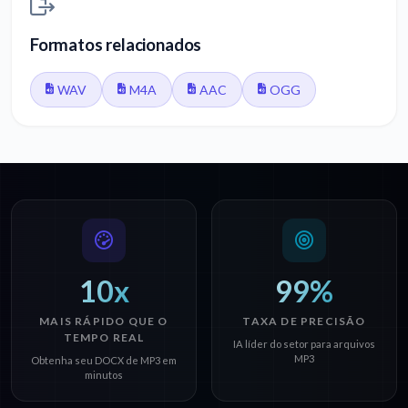
Formatos relacionados
WAV
M4A
AAC
OGG
10x
99%
MAIS RÁPIDO QUE O
TAXA DE PRECISÃO
TEMPO REAL
IA líder do setor para arquivos
MP3
Obtenha seu DOCX de MP3 em
minutos