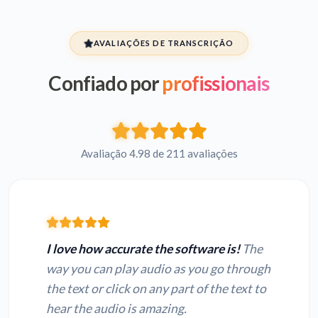
MP3 em Árabe para
MP3 em Espanhol para
texto
texto
AVALIAÇÕES DE TRANSCRIÇÃO
Confiado por
profissionais
MP3 em Hebraico para
MP3 em Persa para
texto
texto
MP3 em Francês para
MP3 em Russo para
texto
texto
Avaliação 4.98 de 211 avaliações
MP3 em Japonês para
MP3 em Híndi para
texto
texto
I love how accurate the software is!
The
way you can play audio as you go through
the text or click on any part of the text to
Converter M4A em
Converter OPUS em
hear the audio is amazing.
texto
texto