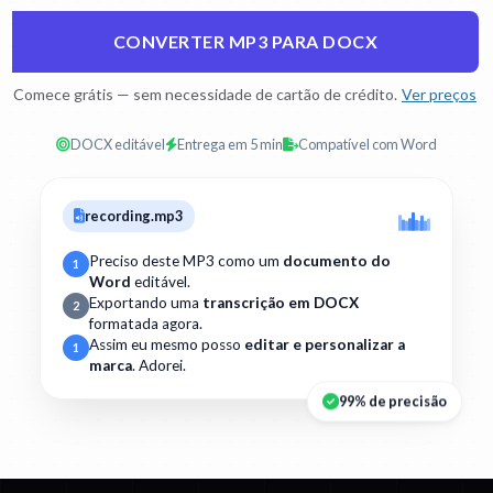
CONVERTER MP3 PARA DOCX
Comece grátis — sem necessidade de cartão de crédito.
Ver preços
DOCX editável
Entrega em 5 min
Compatível com Word
recording.mp3
Preciso deste MP3 como um
documento do
1
Word
editável.
Exportando uma
transcrição em DOCX
2
formatada agora.
Assim eu mesmo posso
editar e personalizar a
1
marca
. Adorei.
99% de precisão