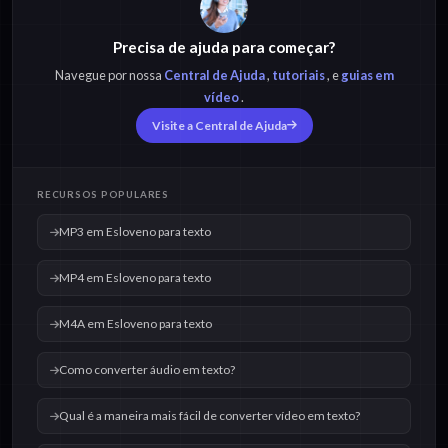
Precisa de ajuda para começar?
M4A em Esloveno para
OPUS em Esloveno
texto
para texto
Navegue por nossa
Central de Ajuda
,
tutoriais
, e
guias em
vídeo
.
Visite a Central de Ajuda
OGG em Esloveno
WAV em Esloveno
para texto
para texto
RECURSOS POPULARES
MP3 em Esloveno para texto
MP4 em Esloveno para texto
M4A em Esloveno para texto
Como converter áudio em texto?
Qual é a maneira mais fácil de converter vídeo em texto?