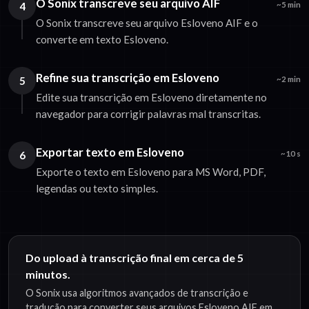
O Sonix transcreve seu arquivo AIF
4
~5 min
O Sonix transcreve seu arquivo Esloveno AIF e o
converte em texto Esloveno.
Refine sua transcrição em Esloveno
5
~2 min
Edite sua transcrição em Esloveno diretamente no
navegador para corrigir palavras mal transcritas.
Exportar texto em Esloveno
6
~10 s
Exporte o texto em Esloveno para MS Word, PDF,
legendas ou texto simples.
Do upload à transcrição final em cerca de 5
minutos.
O Sonix usa algoritmos avançados de transcrição e
tradução para converter seus arquivos Esloveno AIF em