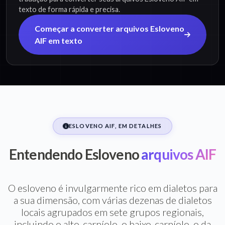
texto de forma rápida e precisa.
Começar a converter arquivos Esloveno
AIF em texto
ESLOVENO AIF, EM DETALHES
Entendendo Esloveno
arquivos AIF
O esloveno é invulgarmente rico em dialetos para
a sua dimensão, com várias dezenas de dialetos
locais agrupados em sete grupos regionais,
incluindo o alto-carníolo, o baixo-carníolo, o da