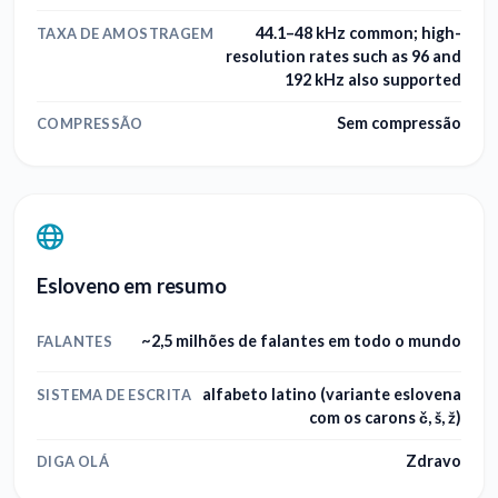
44.1–48 kHz common; high-
TAXA DE AMOSTRAGEM
resolution rates such as 96 and
192 kHz also supported
Sem compressão
COMPRESSÃO
Esloveno em resumo
~2,5 milhões de falantes em todo o mundo
FALANTES
alfabeto latino (variante eslovena
SISTEMA DE ESCRITA
com os carons č, š, ž)
Zdravo
DIGA OLÁ