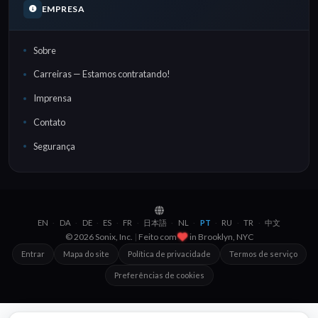
EMPRESA
Sobre
Carreiras — Estamos contratando!
Imprensa
Contato
Segurança
EN
DA
DE
ES
FR
日本語
NL
PT
RU
TR
中文
·
·
·
·
·
·
·
·
·
·
© 2026 Sonix, Inc.
|
Feito com
in
Brooklyn, NYC
Entrar
Mapa do site
Política de privacidade
Termos de serviço
Preferências de cookies