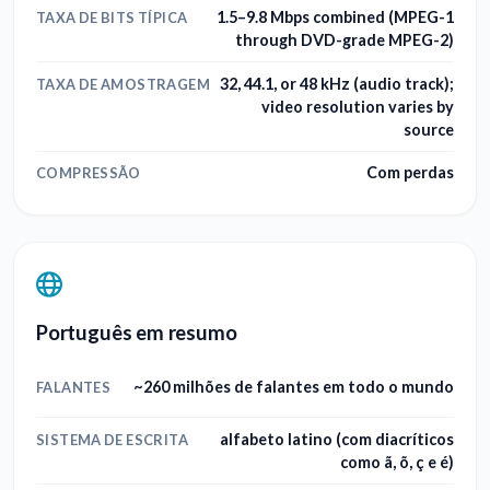
1.5–9.8 Mbps combined (MPEG-1
TAXA DE BITS TÍPICA
through DVD-grade MPEG-2)
32, 44.1, or 48 kHz (audio track);
TAXA DE AMOSTRAGEM
video resolution varies by
source
Com perdas
COMPRESSÃO
Português em resumo
~260 milhões de falantes em todo o mundo
FALANTES
alfabeto latino (com diacríticos
SISTEMA DE ESCRITA
como ã, õ, ç e é)