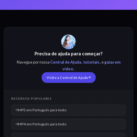
MP3 em Português
MP4 em Português
para texto
para texto
Precisa de ajuda para começar?
M4A em Português
OPUS em Português
para texto
para texto
Navegue por nossa
Central de Ajuda
,
tutoriais
, e
guias em
vídeo
.
Visite a Central de Ajuda
OGG em Português
WAV em Português
para texto
para texto
RECURSOS POPULARES
MP3 em Português para texto
MP4 em Português para texto