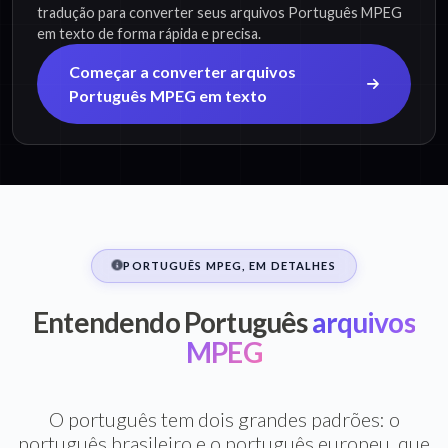
tradução para converter seus arquivos Português MPEG
em texto de forma rápida e precisa.
Começar a converter arquivos
Português MPEG em texto
PORTUGUÊS MPEG, EM DETALHES
Entendendo Português
arquivos
MPEG
O português tem dois grandes padrões: o
português brasileiro e o português europeu, que