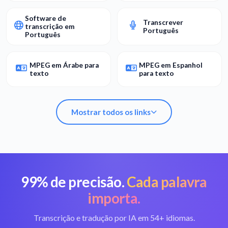
Software de
Transcrever
transcrição em
Português
Português
MPEG em Árabe para
MPEG em Espanhol
texto
para texto
Mostrar todos os links
99% de precisão.
Cada palavra
Converter MPEG em
Melhor conversor de
texto
MPEG
importa.
Software de
Transcrição e tradução por IA em 54+ idiomas.
Transcrever
transcrição em