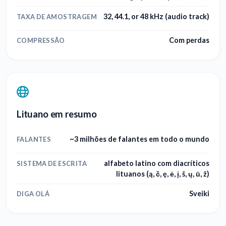
32, 44.1, or 48 kHz (audio track)
TAXA DE AMOSTRAGEM
Com perdas
COMPRESSÃO
Lituano em resumo
~3 milhões de falantes em todo o mundo
FALANTES
alfabeto latino com diacríticos
SISTEMA DE ESCRITA
lituanos (ą, č, ę, ė, į, š, ų, ū, ž)
Sveiki
DIGA OLÁ