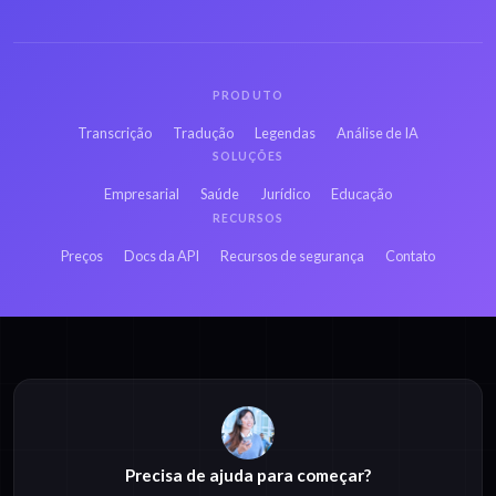
MPE em Hebraico para
MPE em Persa para
texto
texto
PRODUTO
MPE em Francês para
MPE em Russo para
Transcrição
Tradução
Legendas
Análise de IA
texto
texto
SOLUÇÕES
Empresarial
Saúde
Jurídico
Educação
MPE em Japonês para
MPE em Híndi para
RECURSOS
texto
texto
Preços
Docs da API
Recursos de segurança
Contato
MP3 em Lituano para
MP4 em Lituano para
texto
texto
Precisa de ajuda para começar?
M4A em Lituano para
OPUS em Lituano para
texto
texto