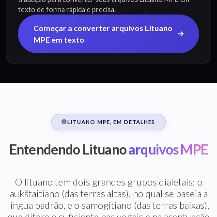
texto de forma rápida e precisa.
Começar a converter arquivos Lituano
MPE em texto
LITUANO MPE, EM DETALHES
Entendendo Lituano
arquivos MPE
O lituano tem dois grandes grupos dialetais: o
aukštaitiano (das terras altas), no qual se baseia a
língua padrão, e o samogitiano (das terras baixas),
que difere o suficiente nas vogais e na acentuação