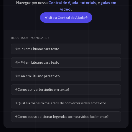
Navegue por nossa
Central de Ajuda
,
tutoriais
, e
guias em
vídeo
.
Visite a Central de Ajuda
OGG em Lituano para
WAV em Lituano para
texto
texto
RECURSOS POPULARES
MP3 em Lituano para texto
MP4 em Lituano para texto
M4A em Lituano para texto
Como converter áudio em texto?
Qual é a maneira mais fácil de converter vídeo em texto?
Como posso adicionar legendas ao meu vídeo facilmente?