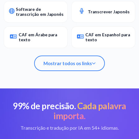
Software de
Transcrever Japonês
transcrição em Japonês
CAF em Árabe para
CAF em Espanhol para
texto
texto
Mostrar todos os links
99% de precisão.
Cada palavra
Converter CAF em
Melhor conversor de
texto
CAF
importa.
Transcrição e tradução por IA em 54+ idiomas.
Software de
Transcrever Japonês
transcrição em Japonês