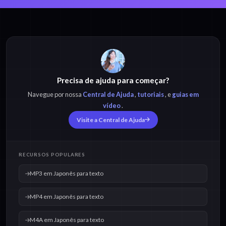
MP3 em Japonês para
MP4 em Japonês para
texto
texto
Precisa de ajuda para começar?
M4A em Japonês para
OPUS em Japonês
texto
para texto
Navegue por nossa
Central de Ajuda
,
tutoriais
, e
guias em
vídeo
.
Visite a Central de Ajuda
OGG em Japonês para
WAV em Japonês para
texto
texto
RECURSOS POPULARES
MP3 em Japonês para texto
MP4 em Japonês para texto
M4A em Japonês para texto