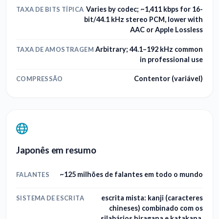
Varies by codec; ~1,411 kbps for 16-
TAXA DE BITS TÍPICA
bit/44.1 kHz stereo PCM, lower with
AAC or Apple Lossless
Arbitrary; 44.1–192 kHz common
TAXA DE AMOSTRAGEM
in professional use
Contentor (variável)
COMPRESSÃO
Japonês em resumo
~125 milhões de falantes em todo o mundo
FALANTES
escrita mista: kanji (caracteres
SISTEMA DE ESCRITA
chineses) combinado com os
silabários hiragana e katakana,