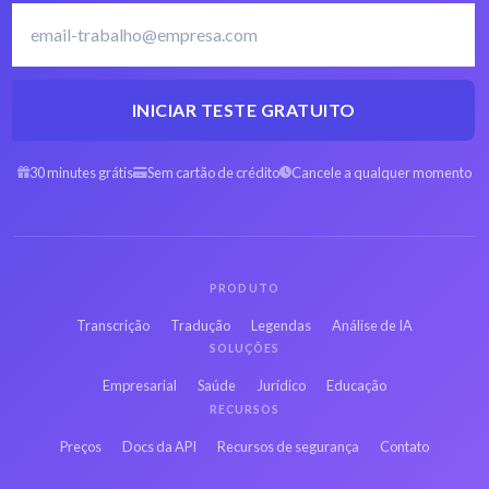
INICIAR TESTE GRATUITO
CAF em Árabe para
CAF em Espanhol para
texto
texto
30 minutes grátis
Sem cartão de crédito
Cancele a qualquer momento
CAF em Hebraico para
CAF em Persa para
texto
texto
PRODUTO
CAF em Francês para
CAF em Russo para
Transcrição
Tradução
Legendas
Análise de IA
texto
texto
SOLUÇÕES
Empresarial
Saúde
Jurídico
Educação
CAF em Híndi para
CAF em Bengali para
RECURSOS
texto
texto
Preços
Docs da API
Recursos de segurança
Contato