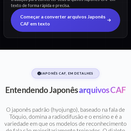
texto de forma rápida e precisa.
Começar a converter arquivos Japonês
CAF em texto
JAPONÊS CAF, EM DETALHES
Entendendo Japonês
arquivos CAF
O japonês padrão (hyojungo), baseado na fala de
Tóquio, domina a radiodifusão e o ensino e é a
variedade em que os modelos de reconhecimento
de fala são maioritariamente treinados. O dialeto