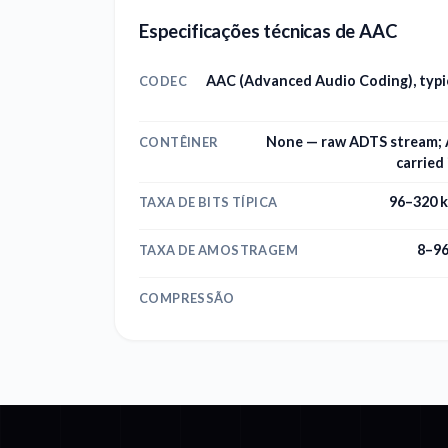
Especificações técnicas de AAC
AAC (Advanced Audio Coding), typi
CODEC
None — raw ADTS stream; 
CONTÊINER
carried
96–320 
TAXA DE BITS TÍPICA
8–96
TAXA DE AMOSTRAGEM
COMPRESSÃO