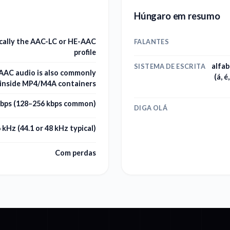
Húngaro em resumo
cally the AAC-LC or HE-AAC
FALANTES
profile
alfab
SISTEMA DE ESCRITA
AAC audio is also commonly
(á, é
 inside MP4/M4A containers
kbps (128–256 kbps common)
DIGA OLÁ
 kHz (44.1 or 48 kHz typical)
Com perdas