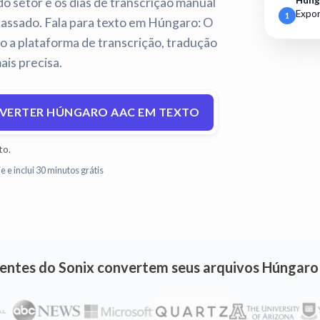
 do setor e os dias de transcrição manual
Húng
Expor
1
passado.
Fala para texto em Húngaro:
O
 a plataforma de transcrição, tradução
is precisa.
VERTER HÚNGARO AAC EM TEXTO
to.
e e inclui 30 minutos grátis
lientes do Sonix convertem seus arquivos Húngar