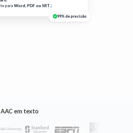
aro
.
te para
Word, PDF ou SRT
.
99% de precisão
o AAC em texto