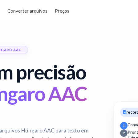
Converter arquivos
Preços
NGARO AAC
m precisão
úngaro AAC
recor
Conv
1
 arquivos Húngaro AAC para texto em
Pron
2