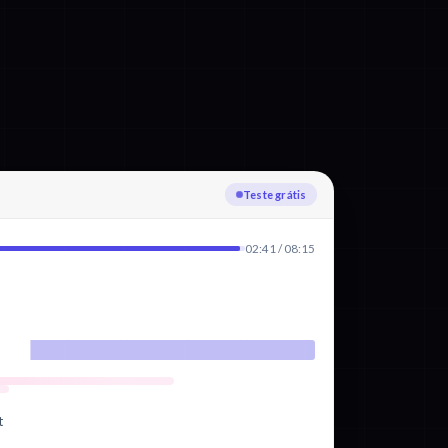
Enviando
02:41 / 08:15
t