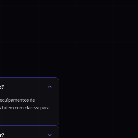
o?
 equipamentos de
s falem com clareza para
r?