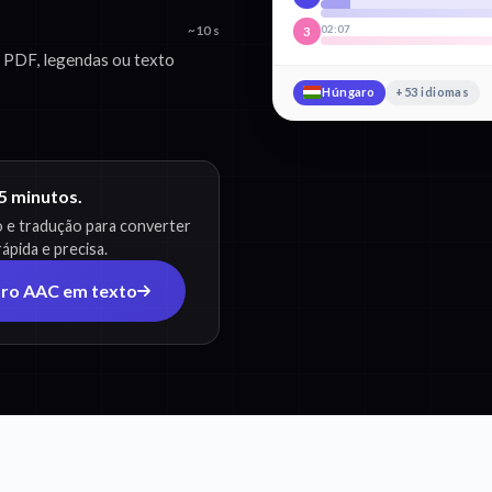
02:07
~10 s
3
 PDF, legendas ou texto
Húngaro
+53 idiomas
 5 minutos.
o e tradução para converter
pida e precisa.
aro AAC em texto