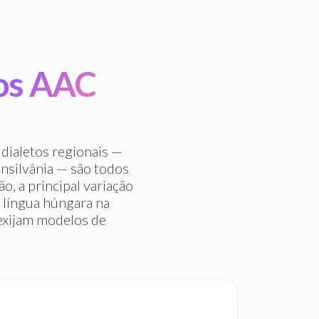
os AAC
dialetos regionais —
ansilvânia — são todos
, a principal variação
 língua húngara na
 exijam modelos de