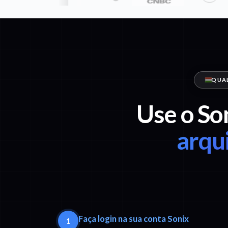
QUAL
Use o So
arqu
Faça login na sua conta Sonix
1