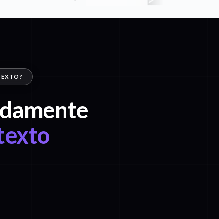
TEXTO?
pidamente
texto