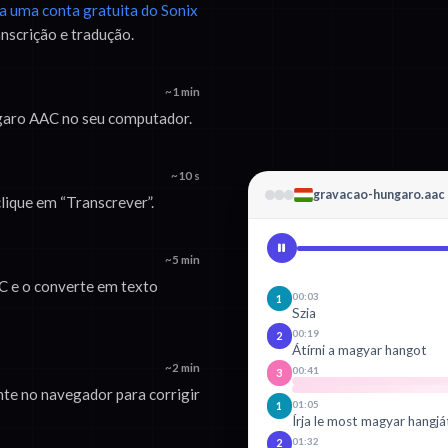
ra uma conta gratuita do Sonix
anscrição e tradução.
~1 min
ngaro AAC no seu computador.
~10 s
gravacao-hungaro.aac
lique em “Transcrever”.
~5 min
C e o converte em texto
00:03
1
Szia
00:19
2
Átírni a magyar hangot
~2 min
00:41
3
te no navegador para corrigir
01:05
1
Írja le most magyar hangjá
01:32
2