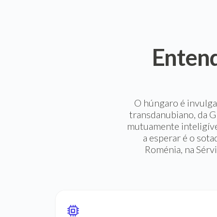
Enten
O húngaro é invulga
transdanubiano, da Gr
mutuamente inteligíve
a esperar é o sot
Roménia, na Sérvi