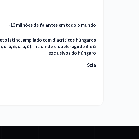
~13 milhões de falantes em todo o mundo
eto latino, ampliado com diacríticos húngaros
, í, ó, ö, ő, ú, ü, ű), incluindo o duplo-agudo ő e ű
exclusivos do húngaro
Szia