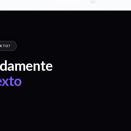
EXTO?
pidamente
exto