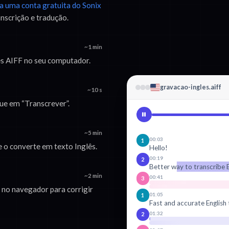
ra uma conta gratuita do Sonix
anscrição e tradução.
~1 min
lês AIFF no seu computador.
gravacao-ingles.aiff
~10 s
que em “Transcrever”.
~5 min
00:03
1
e o converte em texto Inglês.
Hello!
00:19
2
Better way to transcribe E
~2 min
00:41
3
 no navegador para corrigir
01:05
1
Fast and accurate English 
01:32
2