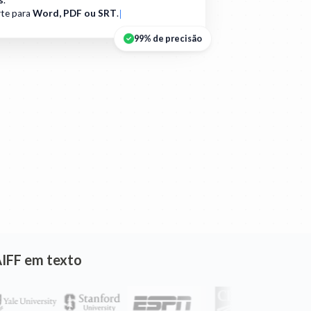
s
.
te para
Word, PDF ou SRT
.
99% de precisão
AIFF em texto