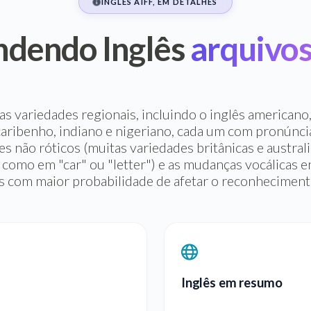
INGLÊS AIFF, EM DETALHES
ndendo Inglês
arquivos
s variedades regionais, incluindo o inglês americano, 
 caribenho, indiano e nigeriano, cada um com pronúncia
s não róticos (muitas variedades britânicas e austra
 como em "car" ou "letter") e as mudanças vocálicas e
s com maior probabilidade de afetar o reconhecimento
Inglês em resumo