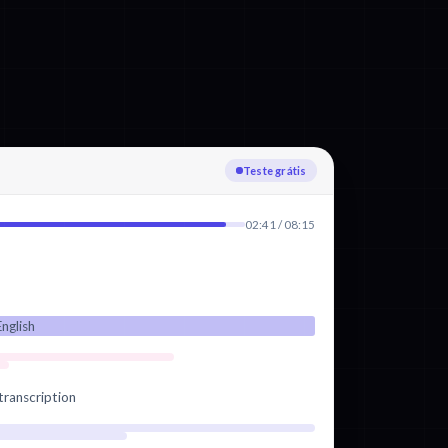
Enviando
02:41 / 08:15
nglish
transcription