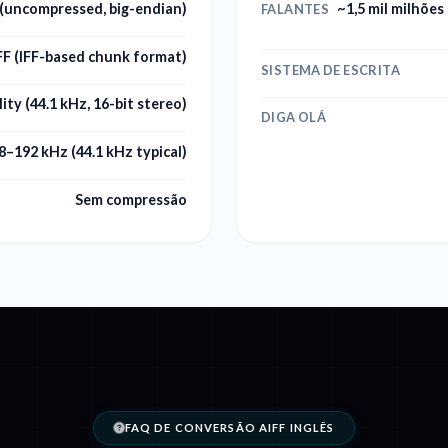
(uncompressed, big-endian)
~1,5 mil milhões
FALANTES
FF (IFF-based chunk format)
SISTEMA DE ESCRITA
ity (44.1 kHz, 16-bit stereo)
DIGA OLÁ
8–192 kHz (44.1 kHz typical)
Sem compressão
FAQ DE CONVERSÃO AIFF INGLÊS