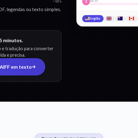
02:07
~10 s
3
F, legendas ou texto simples.
Inglês
 5 minutos.
o e tradução para converter
da e precisa.
 AIFF em texto