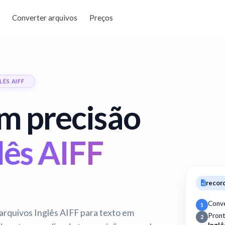
Converter arquivos
Preços
ÊS AIFF
m precisão
lês AIFF
record
Conv
1
rquivos Inglês AIFF para texto em
Pron
2