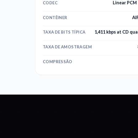
Linear PCM 
CODEC
AI
CONTÊINER
1,411 kbps at CD qual
TAXA DE BITS TÍPICA
TAXA DE AMOSTRAGEM
COMPRESSÃO