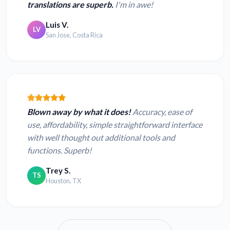
translations are superb.
I'm in awe!
Luis V.
LV
San Jose, Costa Rica
Blown away by what it does!
Accuracy, ease of
use, affordability, simple straightforward interface
with well thought out additional tools and
functions. Superb!
Trey S.
TS
Houston, TX