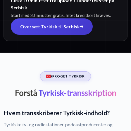
Cirka 10 minutter fra upload til undertekster på
Serbisk
Start med 30 minutter gratis. Intet kreditkort kræves.
Oversæt Tyrkisk til Serbisk
SPROGET TYRKISK
Forstå
Tyrkisk-transskription
Hvem transskriberer Tyrkisk-indhold?
Tyrkiske tv- og radiostationer, podcastproducenter og