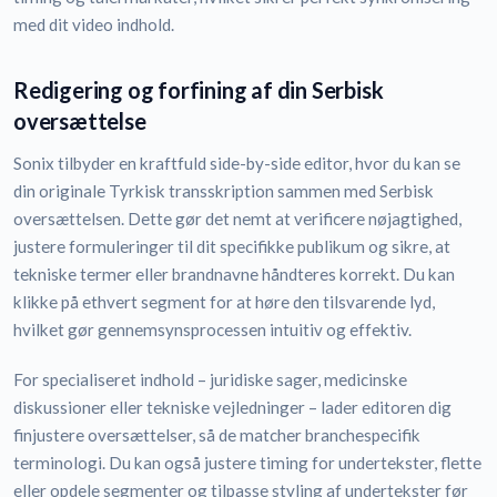
med dit video indhold.
Redigering og forfining af din Serbisk
oversættelse
Sonix tilbyder en kraftfuld side-by-side editor, hvor du kan se
din originale Tyrkisk transskription sammen med Serbisk
oversættelsen. Dette gør det nemt at verificere nøjagtighed,
justere formuleringer til dit specifikke publikum og sikre, at
tekniske termer eller brandnavne håndteres korrekt. Du kan
klikke på ethvert segment for at høre den tilsvarende lyd,
hvilket gør gennemsynsprocessen intuitiv og effektiv.
For specialiseret indhold – juridiske sager, medicinske
diskussioner eller tekniske vejledninger – lader editoren dig
finjustere oversættelser, så de matcher branchespecifik
terminologi. Du kan også justere timing for undertekster, flette
eller opdele segmenter og tilpasse styling af undertekster før