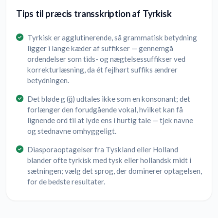
Tips til præcis transskription af Tyrkisk
Tyrkisk er agglutinerende, så grammatisk betydning
ligger i lange kæder af suffikser — gennemgå
ordendelser som tids- og nægtelsessuffikser ved
korrekturlæsning, da ét fejlhørt suffiks ændrer
betydningen.
Det bløde g (ğ) udtales ikke som en konsonant; det
forlænger den forudgående vokal, hvilket kan få
lignende ord til at lyde ens i hurtig tale — tjek navne
og stednavne omhyggeligt.
Diasporaoptagelser fra Tyskland eller Holland
blander ofte tyrkisk med tysk eller hollandsk midt i
sætningen; vælg det sprog, der dominerer optagelsen,
for de bedste resultater.