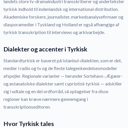
landets store tv-dramaindustri transskriberer og undertekster
tyrkisk indhold til indenlandsk og international distribution.
Akademiske forskere, journalister, markedsanalysefirmaer og
diasporamedier i Tyskland og Holland er også afhængige af
tyrkisk transskription til interviews og arkivarbejde.
Dialekter og accenter i Tyrkisk
Standardtyrkisk er baseret på Istanbul-dialekten, som er det,
medier i radio og tv og de fleste talegenkendelsesmodeller
afspejler. Regionale varianter — herunder Sortehavs-, Ægæer-
og østanatolske dialekter samt cypriotisk tyrkisk — adskiller
sig i udtale og en del ordforråd, så optagelser fra disse
regioner kan kræve nærmere gennemgang i
transskriptionseditoren.
Hvor Tyrkisk tales