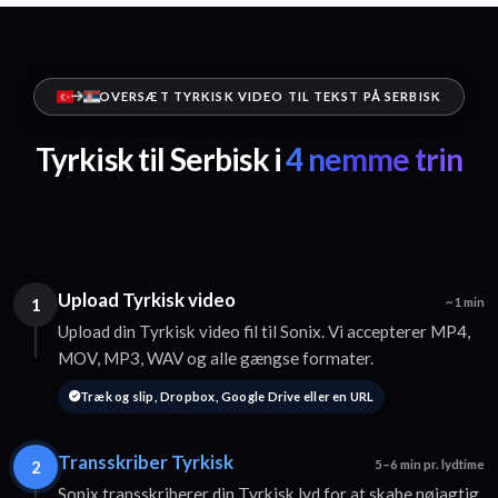
OVERSÆT TYRKISK VIDEO TIL TEKST PÅ SERBISK
Tyrkisk til Serbisk i
4 nemme trin
Upload Tyrkisk video
1
~1 min
Upload din Tyrkisk video fil til Sonix. Vi accepterer MP4,
MOV, MP3, WAV og alle gængse formater.
Træk og slip, Dropbox, Google Drive eller en URL
Transskriber Tyrkisk
2
5–6 min pr. lydtime
Sonix transskriberer din Tyrkisk lyd for at skabe nøjagtig