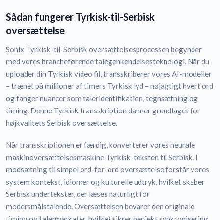
Sådan fungerer Tyrkisk-til-Serbisk
oversættelse
Sonix Tyrkisk-til-Serbisk oversættelsesprocessen begynder
med vores brancheførende talegenkendelsesteknologi. Når du
uploader din Tyrkisk video fil, transskriberer vores AI-modeller
– trænet på millioner af timers Tyrkisk lyd – nøjagtigt hvert ord
og fanger nuancer som taleridentifikation, tegnsætning og
timing. Denne Tyrkisk transskription danner grundlaget for
højkvalitets Serbisk oversættelse.
Når transskriptionen er færdig, konverterer vores neurale
maskinoversættelsesmaskine Tyrkisk-teksten til Serbisk. I
modsætning til simpel ord-for-ord oversættelse forstår vores
system kontekst, idiomer og kulturelle udtryk, hvilket skaber
Serbisk undertekster, der læses naturligt for
modersmålstalende. Oversættelsen bevarer den originale
timing og talermarkater, hvilket sikrer perfekt synkronisering