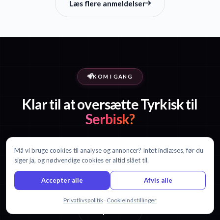
Læs flere anmeldelser
KOM I GANG
Klar til at oversætte Tyrkisk til
Serbisk?
Start med 30 minutter gratis. Intet kreditkort kræves.
Må vi bruge cookies til analyse og annoncer? Intet indlæses, før du
siger ja, og nødvendige cookies er altid slået til.
Accepter alle
Afvis alle
Start gratis oversættelse
Chat med os
Privatlivspolitik
·
Cookieindstillinger
Se priser