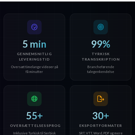
5 min
99%
GENNEMSNITLIG
TYRKISK
LEVERINGSTID
TRANSSKRIPTION
Oversæt timelange videoer på
Brancheførende
få minutter
talegenkendelse
55+
30+
OVERSÆTTELSESSPROG
EKSPORTFORMATER
Inklusive Tyrkisk til Serbisk
SRT, VTT, Word, PDF og mere