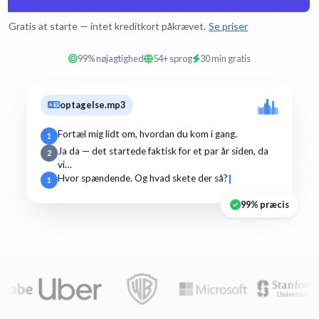
Gratis at starte — intet kreditkort påkrævet.
Se priser
99% nøjagtighed
54+ sprog
30 min gratis
optagelse.mp3
Fortæl mig lidt om, hvordan du kom i gang.
1
Ja da — det startede faktisk for et par år siden, da
2
vi…
Hvor spændende. Og hvad skete der så?
1
99% præcis