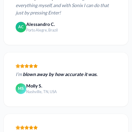
everything myself, and with Sonix I can do that
just by pressing Enter!
Alessandro C.
AC
Porto Alegre, Brazil
I’m
blown away by how accurate it was.
Molly S.
MS
Nashville, TN, USA