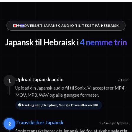
OVERSÆT JAPANSK AUDIO TIL TEKST PÅ HEBRAISK
Japansk til Hebraisk i
4 nemme trin
Upload Japansk audio
1
~1 min
Upload din Japansk audio fil til Sonix. Vi accepterer MP4,
MOV, MP3, WAV og alle gængse formater.
Træk og slip, Dropbox, Google Drive eller en URL
Transskriber Japansk
2
5–6 min pr. lydtime
Sonix transskriberer din Japansk lyd for at skabe nøjagtig