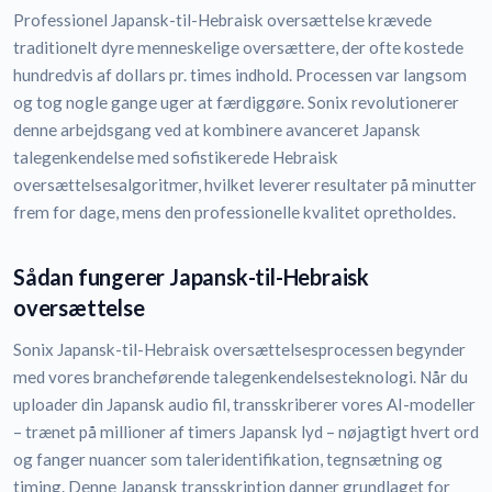
Professionel Japansk-til-Hebraisk oversættelse krævede
traditionelt dyre menneskelige oversættere, der ofte kostede
hundredvis af dollars pr. times indhold. Processen var langsom
og tog nogle gange uger at færdiggøre. Sonix revolutionerer
denne arbejdsgang ved at kombinere avanceret Japansk
talegenkendelse med sofistikerede Hebraisk
oversættelsesalgoritmer, hvilket leverer resultater på minutter
frem for dage, mens den professionelle kvalitet opretholdes.
Sådan fungerer Japansk-til-Hebraisk
oversættelse
Sonix Japansk-til-Hebraisk oversættelsesprocessen begynder
med vores brancheførende talegenkendelsesteknologi. Når du
uploader din Japansk audio fil, transskriberer vores AI-modeller
– trænet på millioner af timers Japansk lyd – nøjagtigt hvert ord
og fanger nuancer som taleridentifikation, tegnsætning og
timing. Denne Japansk transskription danner grundlaget for