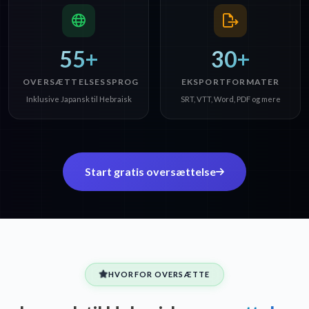
55+
30+
OVERSÆTTELSESSPROG
EKSPORTFORMATER
Inklusive Japansk til Hebraisk
SRT, VTT, Word, PDF og mere
Start gratis oversættelse
HVORFOR OVERSÆTTE