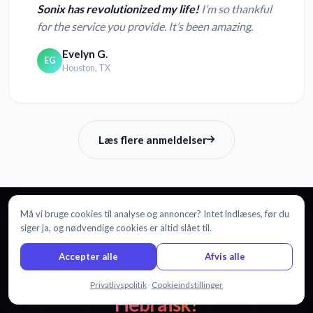
Sonix has revolutionized my life!
I’m so thankful
for the service you provide. It’s been amazing.
Evelyn G.
EG
Houston, TX
Læs flere anmeldelser
Må vi bruge cookies til analyse og annoncer? Intet indlæses, før du
siger ja, og nødvendige cookies er altid slået til.
KOM I GANG
Accepter alle
Afvis alle
Klar til at oversætte Japansk til
Chat med os
Privatlivspolitik
·
Cookieindstillinger
Hebraisk?