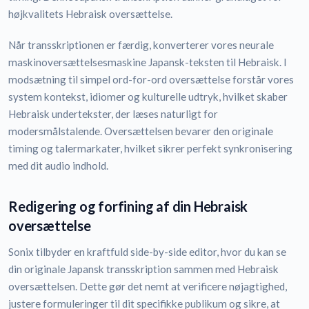
højkvalitets Hebraisk oversættelse.
Når transskriptionen er færdig, konverterer vores neurale
maskinoversættelsesmaskine Japansk-teksten til Hebraisk. I
modsætning til simpel ord-for-ord oversættelse forstår vores
system kontekst, idiomer og kulturelle udtryk, hvilket skaber
Hebraisk undertekster, der læses naturligt for
modersmålstalende. Oversættelsen bevarer den originale
timing og talermarkater, hvilket sikrer perfekt synkronisering
med dit audio indhold.
Redigering og forfining af din Hebraisk
oversættelse
Sonix tilbyder en kraftfuld side-by-side editor, hvor du kan se
din originale Japansk transskription sammen med Hebraisk
oversættelsen. Dette gør det nemt at verificere nøjagtighed,
justere formuleringer til dit specifikke publikum og sikre, at