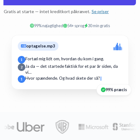
Gratis at starte — intet kreditkort påkrævet.
Se priser
99% nøjagtighed
54+ sprog
30 min gratis
optagelse.mp3
Fortæl mig lidt om, hvordan du kom i gang.
1
Ja da — det startede faktisk for et par år siden, da
2
vi…
Hvor spændende. Og hvad skete der så?
1
99% præcis