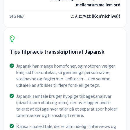
mellemrum mellem ord
こんにちは (Kon'nichiwa)!
SIG HEJ
Tips til præcis transskription af Japansk
Japansk har mange homofoner, og motoren vælger
kanji ud fra kontekst, så gennemgå personnavne,
stednavne og fagtermer i editoren — den samme
udtale kan afbildes til flere forskellige tegn.
Japansk samtale bruger hyppige tilbagekanalsvar
(aizuchi som »hai« og »un«), der overlapper andre
talere; at optage hver taler på et separat spor holder
talermærker og transskript renere.
Kansai-dialekttale, der er almindelig i interviews og