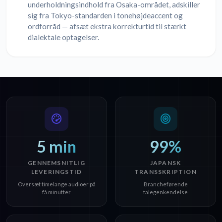
underholdningsindhold fra Osaka-området, adskiller
sig fra Tokyo-standarden i tonehøjdeaccent og
ordforråd — afsæt ekstra korrekturtid til stærkt
dialektale optagelser.
5 min
99%
GENNEMSNITLIG
JAPANSK
LEVERINGSTID
TRANSSKRIPTION
Oversæt timelange audioer på
Brancheførende
få minutter
talegenkendelse