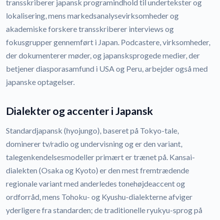
transskriberer japansk programindhold til undertekster og
lokalisering, mens markedsanalysevirksomheder og
akademiske forskere transskriberer interviews og
fokusgrupper gennemført i Japan. Podcastere, virksomheder,
der dokumenterer møder, og japansksprogede medier, der
betjener diasporasamfund i USA og Peru, arbejder også med
japanske optagelser.
Dialekter og accenter i Japansk
Standardjapansk (hyojungo), baseret på Tokyo-tale,
dominerer tv/radio og undervisning og er den variant,
talegenkendelsesmodeller primært er trænet på. Kansai-
dialekten (Osaka og Kyoto) er den mest fremtrædende
regionale variant med anderledes tonehøjdeaccent og
ordforråd, mens Tohoku- og Kyushu-dialekterne afviger
yderligere fra standarden; de traditionelle ryukyu-sprog på