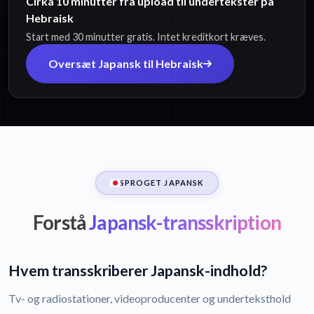
Cirka 10 minutter fra upload til undertekster på
Hebraisk
Start med 30 minutter gratis. Intet kreditkort kræves.
Oversæt Japansk til Hebraisk
SPROGET JAPANSK
Forstå
Japansk-transskription
Hvem transskriberer Japansk-indhold?
Tv- og radiostationer, videoproducenter og underteksthold