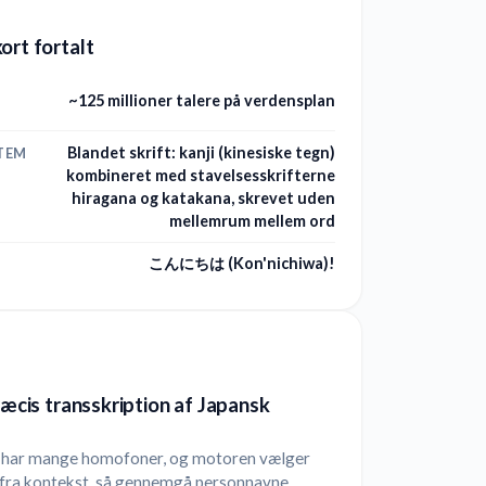
ort fortalt
~125 millioner talere på verdensplan
Blandet skrift: kanji (kinesiske tegn)
TEM
kombineret med stavelsesskrifterne
hiragana og katakana, skrevet uden
mellemrum mellem ord
こんにちは (Kon'nichiwa)!
præcis transskription af Japansk
 har mange homofoner, og motoren vælger
d fra kontekst, så gennemgå personnavne,