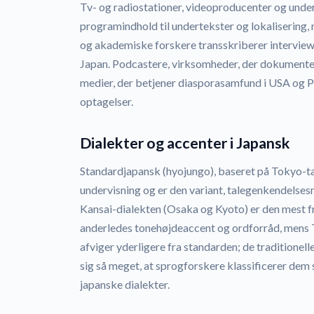
Tv- og radiostationer, videoproducenter og unde
programindhold til undertekster og lokaliserin
og akademiske forskere transskriberer intervie
Japan. Podcastere, virksomheder, der dokument
medier, der betjener diasporasamfund i USA og P
optagelser.
Dialekter og accenter i Japansk
Standardjapansk (hyojungo), baseret på Tokyo-ta
undervisning og er den variant, talegenkendelses
Kansai-dialekten (Osaka og Kyoto) er den mest 
anderledes tonehøjdeaccent og ordforråd, mens
afviger yderligere fra standarden; de traditionel
sig så meget, at sprogforskere klassificerer de
japanske dialekter.