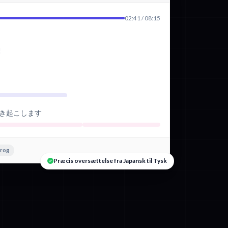
02:41 / 08:15
!
き起こします
prog
Præcis oversættelse fra Japansk til Tysk