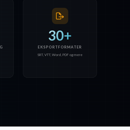
30+
G
EKSPORTFORMATER
SRT, VTT, Word, PDF og mere