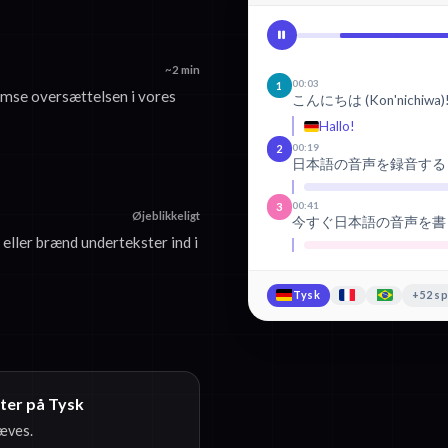
~2 min
00:03
1
mse oversættelsen i vores
こんにちは (Kon'nichiwa)
Hallo!
00:19
2
日本語の音声を録音する
00:41
3
Øjeblikkeligt
今すぐ日本語の音声を書
ller brænd undertekster ind i
Tysk
+52 s
ster på Tysk
ræves.