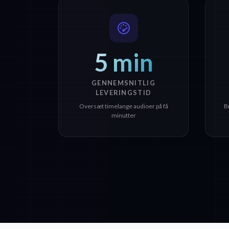
5 min
GENNEMSNITLIG
LEVERINGSTID
Oversæt timelange audioer på få
B
minutter