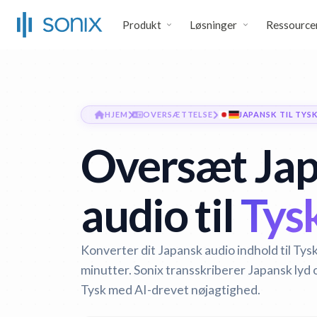
Produkt
Løsninger
Ressource
HJEM
OVERSÆTTELSE
JAPANSK TIL TYS
Oversæt Ja
audio til
Tysk
Konverter dit Japansk audio indhold til Tys
minutter. Sonix transskriberer Japansk lyd 
Tysk med AI-drevet nøjagtighed.