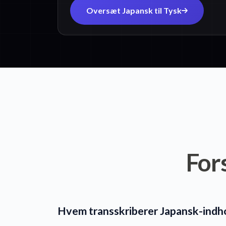
Oversæt Japansk til Tysk
For
Hvem transskriberer Japansk-indh