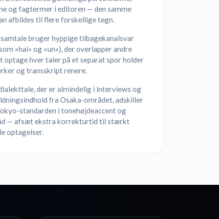
ne og fagtermer i editoren — den samme
an afbildes til flere forskellige tegn.
 samtale bruger hyppige tilbagekanalsvar
 som »hai« og »un«), der overlapper andre
at optage hver taler på et separat spor holder
ker og transskript renere.
ialekttale, der er almindelig i interviews og
ldningsindhold fra Osaka-området, adskiller
 Tokyo-standarden i tonehøjdeaccent og
d — afsæt ekstra korrekturtid til stærkt
le optagelser.