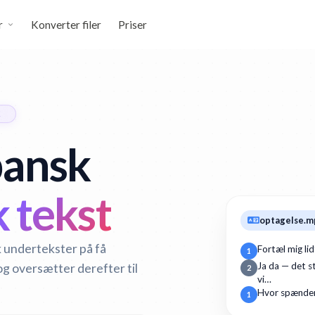
r
Konverter filer
Priser
K
pansk
 tekst
optagelse.m
k undertekster på få
Fortæl mig li
1
og oversætter derefter til
Ja da — det st
2
vi…
Hvor spænden
1