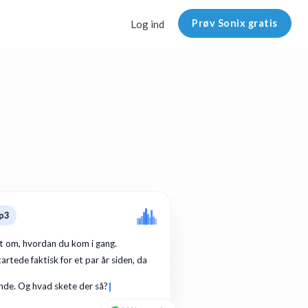
Prøv Sonix gratis
Log ind
p3
dt om, hvordan du kom i gang.
artede faktisk for et par år siden, da
de. Og hvad skete der så?