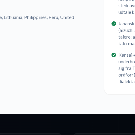
stednav
udtale k
, Lithuania, Philippines, Peru, United
Japansk
(aizuchi
talere; 
talermær
Kansai-d
underho
sig fra
ordforrå
dialekta