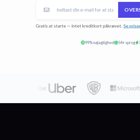
OVERS
Gratis at starte — intet kreditkort påkrævet.
Se prise
99% nøjagtighed
54+ sprog