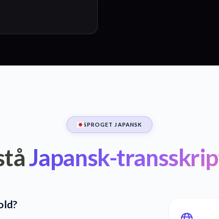
SPROGET JAPANSK
stå
Japansk-transskrip
old?