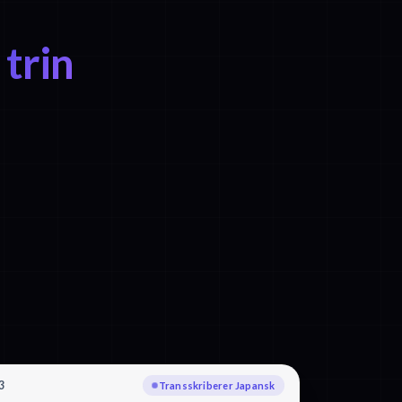
trin
3
Transskriberer Japansk