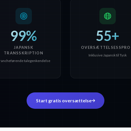
99%
55+
JAPANSK
OVERSÆTTELSESSPRO
TRANSSKRIPTION
Inklusive Japansk til Tysk
rancheførende talegenkendelse
Start gratis oversættelse