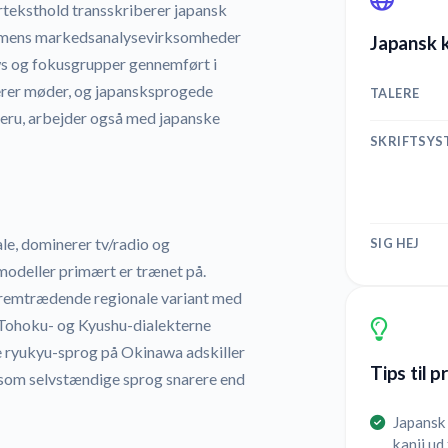
rteksthold transskriberer japansk
g, mens markedsanalysevirksomheder
Japansk k
ws og fokusgrupper gennemført i
erer møder, og japansksprogede
TALERE
eru, arbejder også med japanske
SKRIFTSYS
le, dominerer tv/radio og
SIG HEJ
modeller primært er trænet på.
fremtrædende regionale variant med
 Tohoku- og Kyushu-dialekterne
le ryukyu-sprog på Okinawa adskiller
Tips til 
m som selvstændige sprog snarere end
Japansk
kanji u