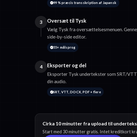
99 % præcis transskription af Japansk
Oversæt til Tysk
3
Vælg Tysk fra oversættelsesmenuen. Genne
side-by-side editor.
55+ målsprog
Eksporter og del
4
Eksporter Tysk undertekster som SRT/VTT e
din audio.
SRT, VTT, DOCX, PDF + flere
Cirka 10 minutter fra upload til undertek
Start med 30 minutter gratis. Intet kreditkort k