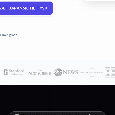
ÆT JAPANSK TIL TYSK
r
30 min gratis