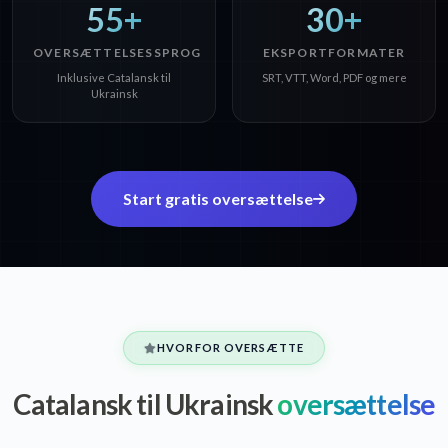
55+
30+
OVERSÆTTELSESSPROG
EKSPORTFORMATER
Inklusive Catalansk til
SRT, VTT, Word, PDF og mere
Ukrainsk
Start gratis oversættelse
HVORFOR OVERSÆTTE
Catalansk til Ukrainsk
oversættelse