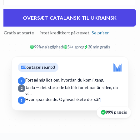
OVERSÆT CATALANSK TIL UKRAINSK
Gratis at starte — intet kreditkort påkrævet.
Se priser
99% nøjagtighed
54+ sprog
30 min gratis
optagelse.mp3
Fortæl mig lidt om, hvordan du kom i gang.
1
Ja da — det startede faktisk for et par år siden, da
2
vi…
Hvor spændende. Og hvad skete der så?
1
99% præcis