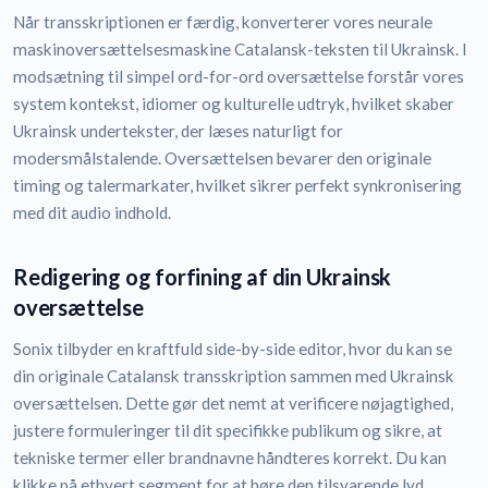
Når transskriptionen er færdig, konverterer vores neurale
maskinoversættelsesmaskine Catalansk-teksten til Ukrainsk. I
modsætning til simpel ord-for-ord oversættelse forstår vores
system kontekst, idiomer og kulturelle udtryk, hvilket skaber
Ukrainsk undertekster, der læses naturligt for
modersmålstalende. Oversættelsen bevarer den originale
timing og talermarkater, hvilket sikrer perfekt synkronisering
med dit audio indhold.
Redigering og forfining af din Ukrainsk
oversættelse
Sonix tilbyder en kraftfuld side-by-side editor, hvor du kan se
din originale Catalansk transskription sammen med Ukrainsk
oversættelsen. Dette gør det nemt at verificere nøjagtighed,
justere formuleringer til dit specifikke publikum og sikre, at
tekniske termer eller brandnavne håndteres korrekt. Du kan
klikke på ethvert segment for at høre den tilsvarende lyd,