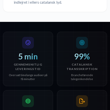
indlejret i ellers catalansk lyd.
5 min
99%
GENNEMSNITLIG
CATALANSK
LEVERINGSTID
TRANSSKRIPTION
Oversæt timelange audioer på
Brancheførende
få minutter
talegenkendelse