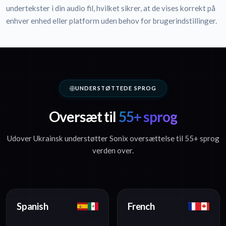
undertekster i din audio fil, hvilket sikrer, at de vises korrekt på
enhver enhed eller platform uden behov for brugerindstillinger.
UNDERSTØTTEDE SPROG
Oversæt til
55+ sprog
Udover Ukrainsk understøtter Sonix oversættelse til 55+ sprog
verden over.
Spanish
French