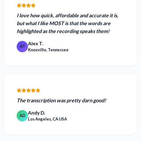
I love how
quick, affordable and accurate
it is,
but what I like MOST is that the words are
highlighted as the recording speaks them!
Alex T.
AT
Knoxville, Tennessee
The transcription was
pretty darn good!
Andy D.
AD
Los Angeles, CA USA