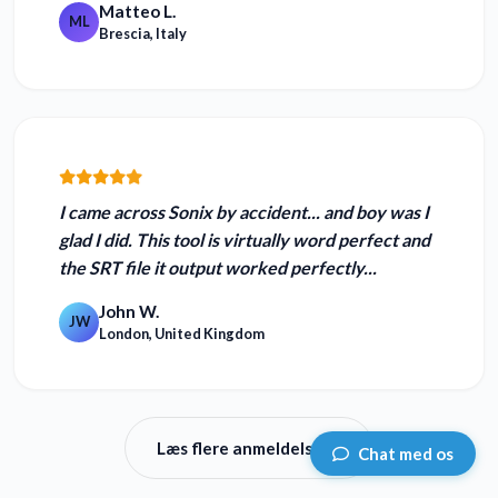
Matteo L.
ML
Brescia, Italy
I came across Sonix by accident... and boy was I
glad I did. This tool is
virtually word perfect
and
the SRT file it output worked perfectly...
John W.
JW
London, United Kingdom
Læs flere anmeldelser
Chat med os