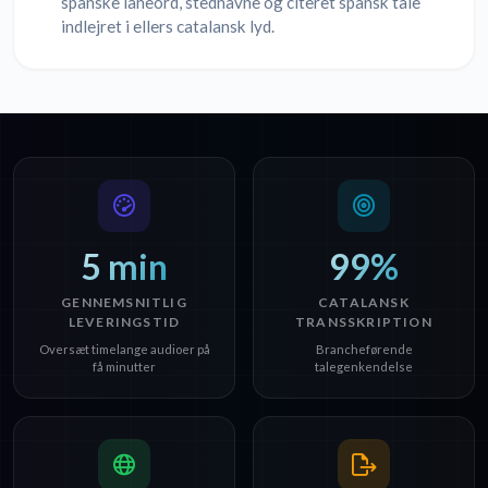
spanske låneord, stednavne og citeret spansk tale
indlejret i ellers catalansk lyd.
5 min
99%
GENNEMSNITLIG
CATALANSK
LEVERINGSTID
TRANSSKRIPTION
Oversæt timelange audioer på
Brancheførende
få minutter
talegenkendelse