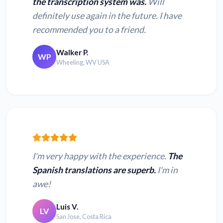
the transcription system was.
Will
definitely use again in the future. I have
recommended you to a friend.
Walker P.
WP
Wheeling, WV USA
I'm very happy with the experience.
The
Spanish translations are superb.
I'm in
awe!
Luis V.
LV
San Jose, Costa Rica