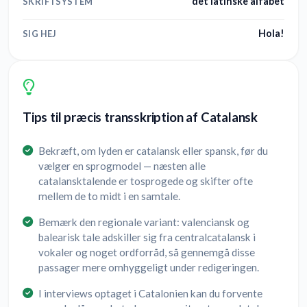
det latinske alfabet
SKRIFTSYSTEM
Hola!
SIG HEJ
Tips til præcis transskription af Catalansk
Bekræft, om lyden er catalansk eller spansk, før du
vælger en sprogmodel — næsten alle
catalansktalende er tosprogede og skifter ofte
mellem de to midt i en samtale.
Bemærk den regionale variant: valenciansk og
balearisk tale adskiller sig fra centralcatalansk i
vokaler og noget ordforråd, så gennemgå disse
passager mere omhyggeligt under redigeringen.
I interviews optaget i Catalonien kan du forvente