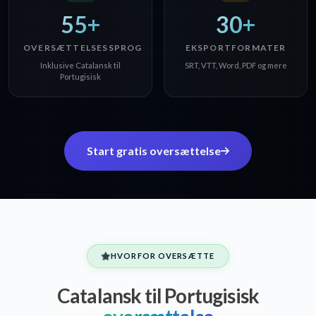
55+
30+
OVERSÆTTELSESSPROG
EKSPORTFORMATER
Inklusive Catalansk til
SRT, VTT, Word, PDF og mere
Portugisisk
Start gratis oversættelse
HVORFOR OVERSÆTTE
Catalansk til Portugisisk