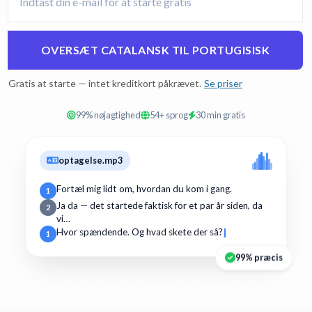
OVERSÆT CATALANSK TIL PORTUGISISK
Gratis at starte — intet kreditkort påkrævet.
Se priser
99% nøjagtighed
54+ sprog
30 min gratis
optagelse.mp3
Fortæl mig lidt om, hvordan du kom i gang.
1
Ja da — det startede faktisk for et par år siden, da
2
vi…
Hvor spændende. Og hvad skete der så?
1
99% præcis