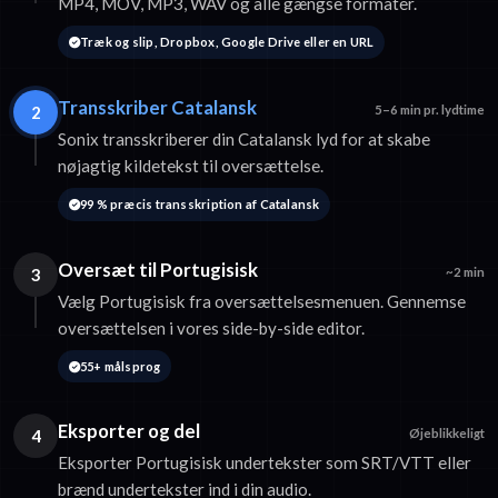
MP4, MOV, MP3, WAV og alle gængse formater.
Træk og slip, Dropbox, Google Drive eller en URL
Transskriber Catalansk
2
5–6 min pr. lydtime
Sonix transskriberer din Catalansk lyd for at skabe
nøjagtig kildetekst til oversættelse.
99 % præcis transskription af Catalansk
Oversæt til Portugisisk
3
~2 min
Vælg Portugisisk fra oversættelsesmenuen. Gennemse
oversættelsen i vores side-by-side editor.
55+ målsprog
Eksporter og del
4
Øjeblikkeligt
Eksporter Portugisisk undertekster som SRT/VTT eller
brænd undertekster ind i din audio.