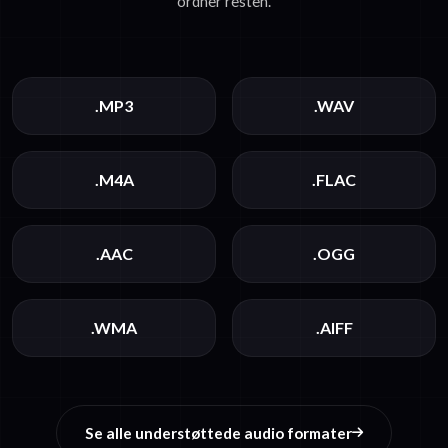
ordner resten.
.MP3
.WAV
.M4A
.FLAC
.AAC
.OGG
.WMA
.AIFF
Se alle understøttede audio formater