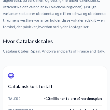
algueresisk på Sardinien) og vestlig (herunder valenciansk,
officielt kaldet valenciansk i Valencia-regionen). Østlige
varianter reducerer ubetonet a og e til en schwa og ubetonet o
til u, mens vestlige varianter holder disse vokaler adskilt — en
forskel, der påvirker, hvordan ord lyder i optagelser.
Hvor Catalansk tales
Catalansk tales i Spain, Andorra and parts of France and Italy.
Catalansk kort fortalt
~10 millioner talere på verdensplan
TALERE