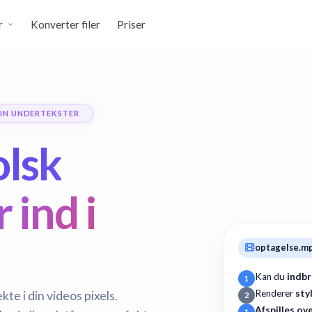
r
Konverter filer
Priser
IN UNDERTEKSTER
lsk
 ind i
optagelse.m
Kan du
indb
1
Renderer
sty
te i din videos pixels.
2
Afspilles ov
1