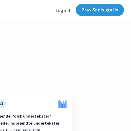
Prøv Sonix gratis
Log ind
p3
rænde Polsk undertekster
?
lede, indbrændte undertekster
.
eralt
— ingen separat fil.