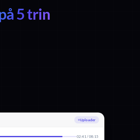
på 5 trin
Transskriberer Polsk
02:41 / 08:15