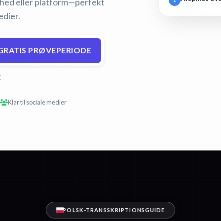
nhed eller platform—perfekt
edier.
GRATIS PRØVEPERIODE
r
Klar til sociale medier
POLSK-TRANSSKRIPTIONSGUIDE