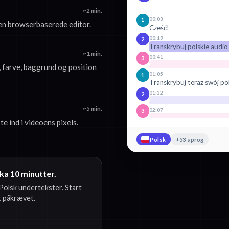
~2 min.
00:03
1
den browserbaserede editor.
Cześć!
00:19
2
Transkrybuj polskie audio
~1 min.
00:41
3
, farve, baggrund og position
01:05
1
Transkrybuj teraz swój po
01:32
2
~5 min.
02:07
3
e ind i videoens pixels.
Polsk
+53 sprog
ka 10 minutter.
Polsk undertekster. Start
t påkrævet.