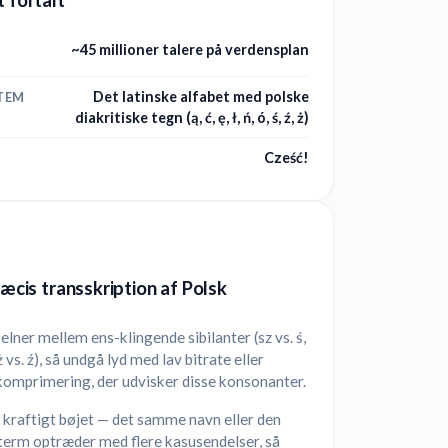
~45 millioner talere på verdensplan
Det latinske alfabet med polske
TEM
diakritiske tegn (ą, ć, ę, ł, ń, ó, ś, ź, ż)
Cześć!
præcis transskription af Polsk
elner mellem ens-klingende sibilanter (sz vs. ś,
 ż vs. ź), så undgå lyd med lav bitrate eller
komprimering, der udvisker disse konsonanter.
 kraftigt bøjet — det samme navn eller den
erm optræder med flere kasusendelser, så