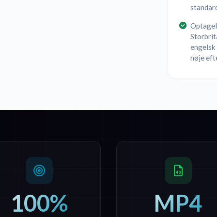
standar
Optagels
Storbrit
engelsk
nøje eft
100%
MP4