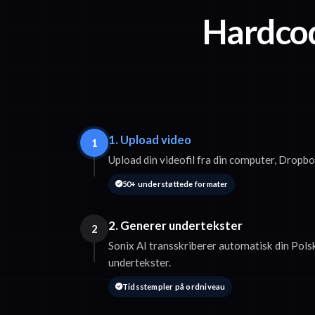
Hardcod
1. Upload video
1
Upload din videofil fra din computer, Dropbo
50+ understøttede formater
2. Generer undertekster
2
Sonix AI transskriberer automatisk din Pols
undertekster.
Tidsstempler på ordniveau