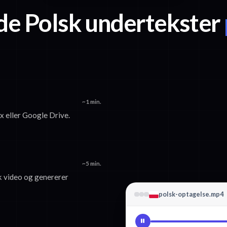
e Polsk undertekster
~1 min.
x eller Google Drive.
~5 min.
k video og genererer
polsk-optagelse.mp4