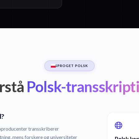
SPROGET POLSK
rstå
Polsk-transskript
d?
eoproducenter transskriberer
tning, mens forskere og universiteter
Polsk kor