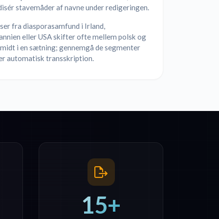
disér stavemåder af navne under redigeringen.
er fra diasporasamfund i Irland,
annien eller USA skifter ofte mellem polsk og
 midt i en sætning; gennemgå de segmenter
er automatisk transskription.
15+