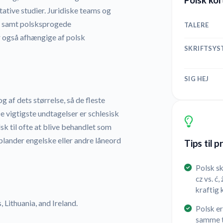
itative studier. Juridiske teams og
r, samt polsksprogede
TALERE
r også afhængige af polsk
SKRIFTSYS
SIG HEJ
 af dets størrelse, så de fleste
e vigtigste undtagelser er schlesisk
sk til ofte at blive behandlet som
blander engelske eller andre låneord
Tips til 
Polsk sk
cz vs. ć,
kraftig 
, Lithuania, and Ireland.
Polsk er
samme t