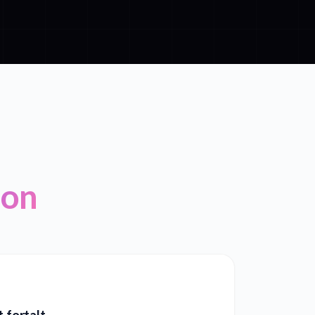
ion
t fortalt