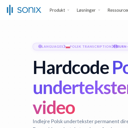
Produkt
Løsninger
Ressource
LANGUAGES
POLSK TRANSCRIPTION
BURN-
Hardcode
Po
undertekster
video
Indlejre Polsk undertekster permanent direk