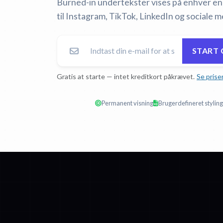
Burned-in undertekster vises på enhver e
til Instagram, TikTok, LinkedIn og sociale m
START 
Gratis at starte — intet kreditkort påkrævet.
Se prise
Permanent visning
Brugerdefineret styling