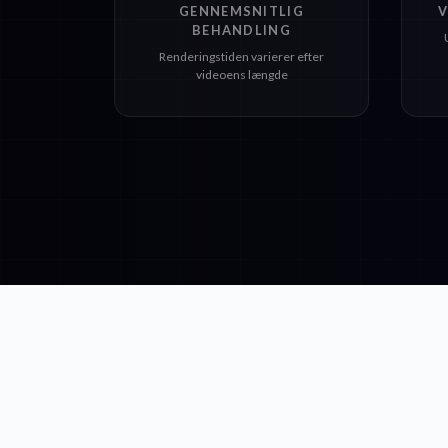
GENNEMSNITLIG
V
BEHANDLING
Renderingstiden varierer efter
videoens længde