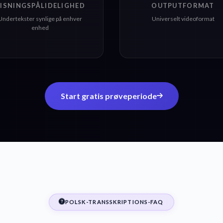
ISNINGSPÅLIDELIGHED
OUTPUTFORMAT
Undertekster synlige på enhver
Universelt videoformat
enhed
Start gratis prøveperiode
POLSK-TRANSSKRIPTIONS-FAQ