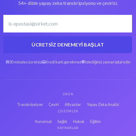
54+ dilde yapay zeka transkripsiyonu ve çevirisi.
ÜCRETSIZ DENEMEYI BAŞLAT
30 minutes ücretsiz
Kredi kartı gerekmez
İstediğiniz zaman iptal edin
ÜRÜN
Transkripsiyon
Çeviri
Altyazılar
Yapay Zeka Analizi
ÇÖZÜMLER
Kurumsal
Sağlık
Hukuk
Eğitim
KAYNAKLAR