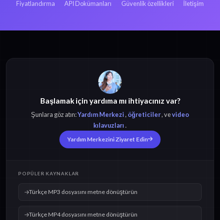
Fiyatlandırma
API Dokümanları
Güvenlik özellikleri
İletişim
Başlamak için yardıma mı ihtiyacınız var?
Şunlara göz atın:
Yardım Merkezi
,
öğreticiler
, ve
video
kılavuzları
.
Yardım Merkezini Ziyaret Edin
POPÜLER KAYNAKLAR
Türkçe MP3 dosyasını metne dönüştürün
Türkçe MP4 dosyasını metne dönüştürün