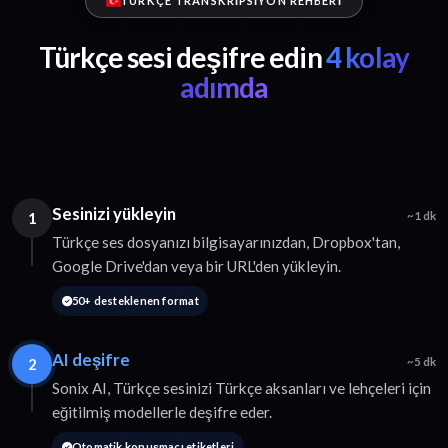
TÜRKÇE TRANSKRIPSIYON REHBERI
Türkçe sesi deşifre edin
4 kolay
adımda
Sesinizi yükleyin
1
~1 dk
Türkçe ses dosyanızı bilgisayarınızdan, Dropbox'tan,
Google Drive'dan veya bir URL'den yükleyin.
50+ desteklenen format
AI deşifre
2
~5 dk
Sonix AI, Türkçe sesinizi Türkçe aksanları ve lehçeleri için
eğitilmiş modellerle deşifre eder.
Otomatik konuşmacı etiketleri