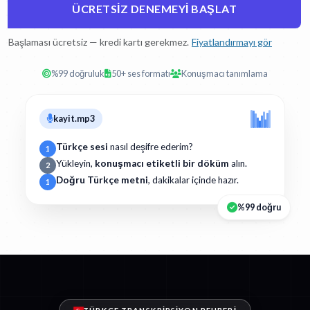
ÜCRETSIZ DENEMEYI BAŞLAT
Başlaması ücretsiz — kredi kartı gerekmez.
Fiyatlandırmayı gör
%99 doğruluk
50+ ses formatı
Konuşmacı tanımlama
kayit.mp3
Türkçe sesi
nasıl deşifre ederim?
1
Yükleyin,
konuşmacı etiketli bir döküm
alın.
2
Doğru Türkçe metni
, dakikalar içinde hazır.
1
%99 doğru