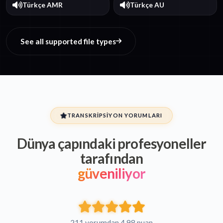
Türkçe AMR
Türkçe AU
See all supported file types
TRANSKRIPSIYON YORUMLARI
Dünya çapındaki profesyoneller
tarafından
güveniliyor
211 yorumdan 4.98 puan