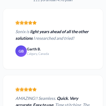
Sonix is
light years ahead of all the other
solutions
I researched and tried!
Garth B.
GB
Calgary, Canada
AMAZING!! Seamless.
Quick. Very
accurate. Easy to use.
Time stitching. The