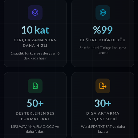
10 kat
%99
GERÇEK ZAMANDAN
DEŞIFRE DOĞRULUĞU
DAHA HIZLI
Sektör lideri Türkçe konuşma
tanıma
1 saatlik Türkçe ses dosyası ~6
dakikada hazır
50+
30+
DESTEKLENEN SES
DIŞA AKTARMA
FORMATLARI
SEÇENEKLERI
MP3, WAV, M4A, FLAC, OGG ve
Word, PDF, TXT, SRT ve daha
daha fazlası
fazlası