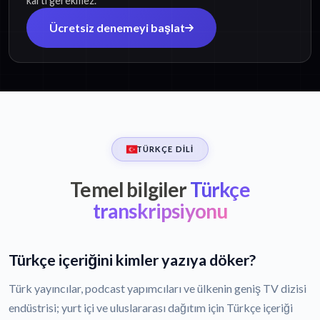
kartı gerekmez.
Ücretsiz denemeyi başlat
TÜRKÇE DILI
Temel bilgiler
Türkçe
transkripsiyonu
Türkçe içeriğini kimler yazıya döker?
Türk yayıncılar, podcast yapımcıları ve ülkenin geniş TV dizisi
endüstrisi; yurt içi ve uluslararası dağıtım için Türkçe içeriği