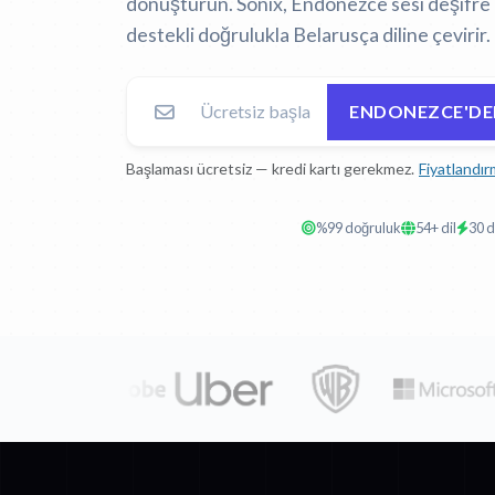
dönüştürün. Sonix, Endonezce sesi deşifre 
destekli doğrulukla Belarusça diline çevirir.
ENDONEZCE'DEN
Başlaması ücretsiz — kredi kartı gerekmez.
Fiyatlandır
%99 doğruluk
54+ dil
30 d