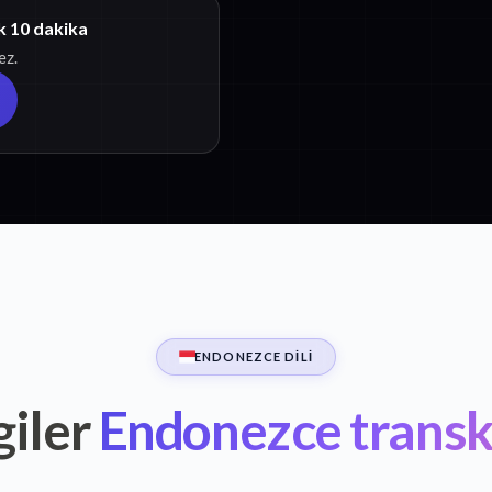
k 10 dakika
ez.
ENDONEZCE DILI
giler
Endonezce transk