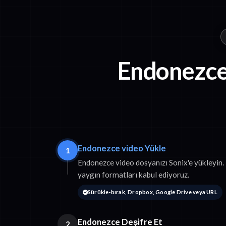
Endonezce
Endonezce video Yükle
1
Endonezce video dosyanızı Sonix'e yükleyi
yaygın formatları kabul ediyoruz.
Sürükle-bırak, Dropbox, Google Drive veya URL
Endonezce Deşifre Et
2