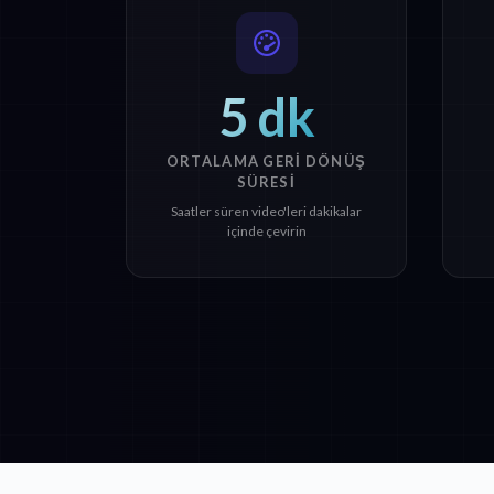
5 dk
ORTALAMA GERI DÖNÜŞ
SÜRESI
Saatler süren video'leri dakikalar
içinde çevirin