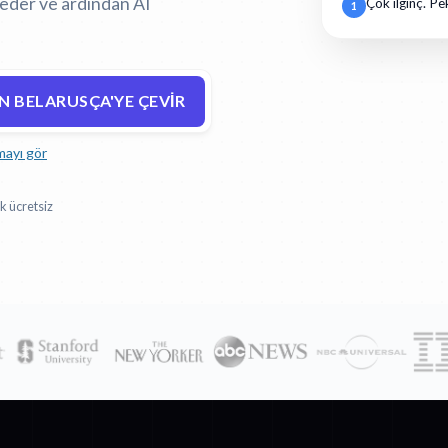
eder ve ardından AI
Çok ilginç. Pe
1
 BELARUSÇA'YE ÇEVIR
mayı gör
k ücretsiz