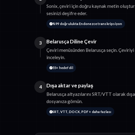
Sonix, çeviri için doğru kaynak metin oluş
sesinizi deşifre eder.
%99 doğrulukta Endonezce transkripsiyon
Belarusça Diline Çevir
3
Çeviri menüsünden Belarusça seçin. Çeviriy
inceleyin.
55+ hedef dil
Dışa aktar ve paylaş
4
Belarusça altyazılarını SRT/VTT olarak dışa 
dosyanıza gömün.
SRT, VTT, DOCX, PDF + daha fazlası