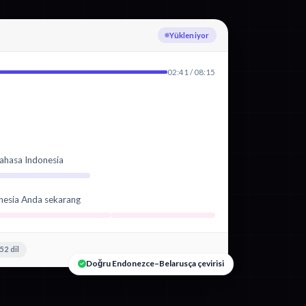
Endonezce yazıya dökülüyor
02:41 / 08:15
ahasa Indonesia
nesia Anda sekarang
52 dil
Doğru Endonezce–Belarusça çevirisi