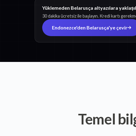
Yüklemeden Belarusça altyazılara yaklaşı
30 dakika ücretsiz ile başlayın. Kredi kartı gerekm
Endonezce'den Belarusça'ye çevir
Temel bil