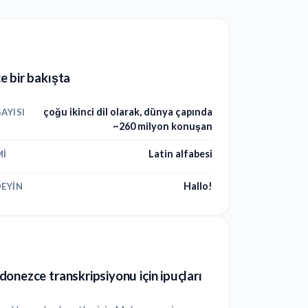
 bir bakışta
çoğu ikinci dil olarak, dünya çapında
AYISI
~260 milyon konuşan
Latin alfabesi
MI
Hallo!
EYIN
onezce transkripsiyonu için ipuçları