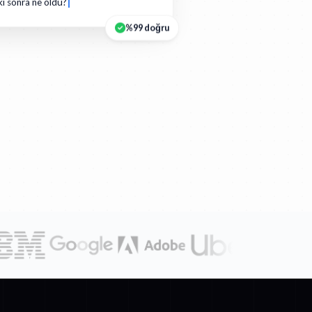
ki sonra ne oldu?
%99 doğru