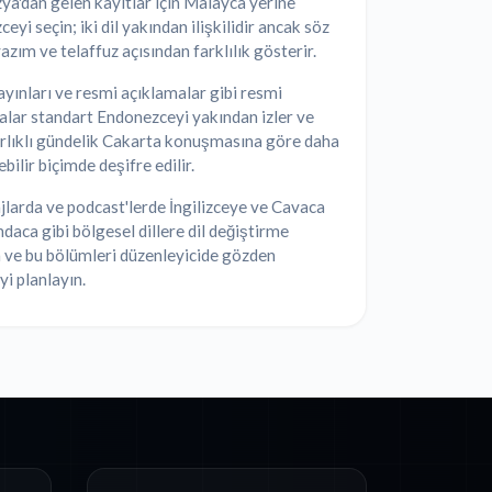
a'dan gelen kayıtlar için Malayca yerine
eyi seçin; iki dil yakından ilişkilidir ancak söz
 yazım ve telaffuz açısından farklılık gösterir.
yınları ve resmi açıklamalar gibi resmi
lar standart Endonezceyi yakından izler ve
rlıklı gündelik Cakarta konuşmasına göre daha
bilir biçimde deşifre edilir.
larda ve podcast'lerde İngilizceye ve Cavaca
daca gibi bölgesel dillere dil değiştirme
 ve bu bölümleri düzenleyicide gözden
i planlayın.