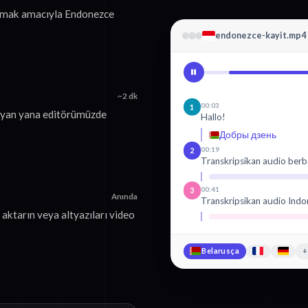
turmak amacıyla Endonezce
endonezce-kayit.mp4
~2 dk
00:03
1
i yan yana editörümüzde
Hallo!
Добры дзень
00:19
2
Transkripsikan audio berb
00:41
3
Anında
Transkripsikan audio Indo
aktarın veya altyazıları video
Belarusça
+