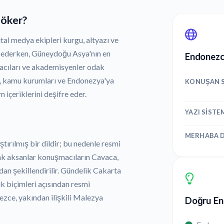
döker?
ital medya ekipleri kurgu, altyazı ve
re ederken, Güneydoğu Asya'nın en
Endonezce
acıları ve akademisyenler odak
lar, kamu kurumları ve Endonezya'ya
KONUŞAN S
m içeriklerini deşifre eder.
YAZI SISTE
MERHABA D
ırılmış bir dildir; bu nedenle resmi
ak aksanlar konuşmacıların Cavaca,
dan şekillendirilir. Gündelik Cakarta
k biçimleri açısından resmi
ezce, yakından ilişkili Malezya
Doğru End