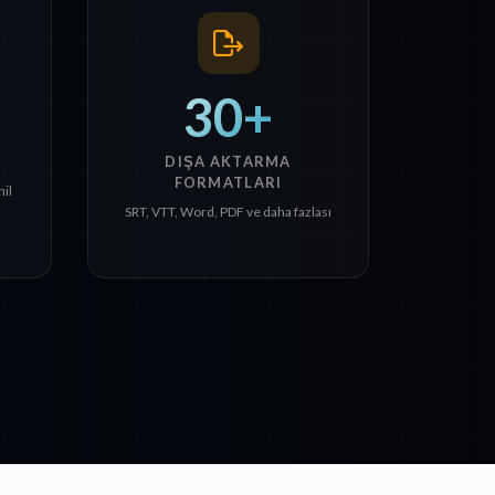
30+
DIŞA AKTARMA
FORMATLARI
il
SRT, VTT, Word, PDF ve daha fazlası