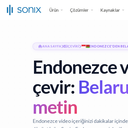
Ürün
Çözümler
Kaynaklar
ANA SAYFA
ÇEVIRI
ENDONEZCE'DEN BEL
Endonezce v
çevir:
Belaru
metin
Endonezce video içeriğinizi dakikalar içinde