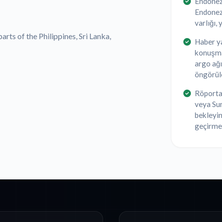
Endonezy
Endonezc
varlığı,
arts of the Philippines, Sri Lanka,
Haber ya
konuşma
argo ağı
öngörüle
Röportaj
veya Sun
bekleyin
geçirmey