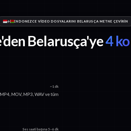
ENDONEZCE VIDEO DOSYALARINI BELARUSÇA METNE ÇEVIRIN
'den Belarusça'ye
4 ko
~1 dk
n. MP4, MOV, MP3, WAV ve tüm
Ses saati başına 5–6 dk