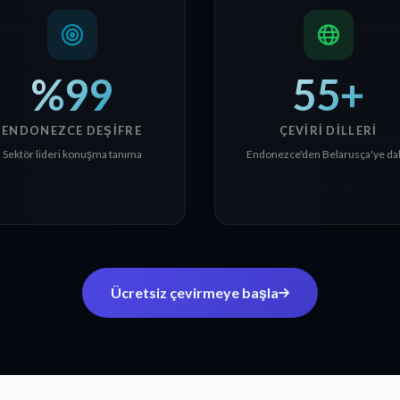
%99
55+
ENDONEZCE DEŞIFRE
ÇEVIRI DILLERI
Sektör lideri konuşma tanıma
Endonezce'den Belarusça'ye dah
Ücretsiz çevirmeye başla