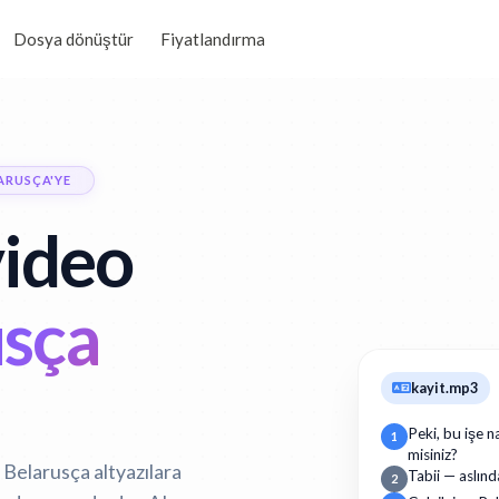
Dosya dönüştür
Fiyatlandırma
ARUSÇA'YE
ideo
sça
kayit.mp3
Peki, bu işe n
1
misiniz?
 Belarusça altyazılara
Tabii — aslınd
2