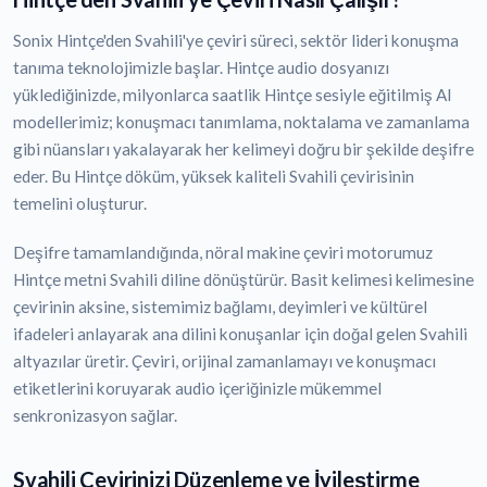
Sonix Hintçe'den Svahili'ye çeviri süreci, sektör lideri konuşma
tanıma teknolojimizle başlar. Hintçe audio dosyanızı
yüklediğinizde, milyonlarca saatlik Hintçe sesiyle eğitilmiş AI
modellerimiz; konuşmacı tanımlama, noktalama ve zamanlama
gibi nüansları yakalayarak her kelimeyi doğru bir şekilde deşifre
eder. Bu Hintçe döküm, yüksek kaliteli Svahili çevirisinin
temelini oluşturur.
Deşifre tamamlandığında, nöral makine çeviri motorumuz
Hintçe metni Svahili diline dönüştürür. Basit kelimesi kelimesine
çevirinin aksine, sistemimiz bağlamı, deyimleri ve kültürel
ifadeleri anlayarak ana dilini konuşanlar için doğal gelen Svahili
altyazılar üretir. Çeviri, orijinal zamanlamayı ve konuşmacı
etiketlerini koruyarak audio içeriğinizle mükemmel
senkronizasyon sağlar.
Svahili Çevirinizi Düzenleme ve İyileştirme