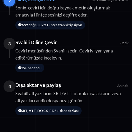
2
Sonix, çeviri için doğru kaynak metin oluşturmak
amacıyla Hintçe sesinizi deşifre eder.
%99 doğrulukta Hintçe transkripsiyon
Svahili Diline Çevir
3
~2 dk
Çeviri menüsünden Svahili seçin. Çeviriyi yan yana
editörümüzde inceleyin.
55+ hedef dil
Dışa aktar ve paylaş
4
Anında
Svahili altyazılarını SRT/VTT olarak dışa aktarın veya
altyazıları audio dosyanıza gömün.
SRT, VTT, DOCX, PDF + daha fazlası