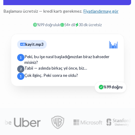
Başlaması ücretsiz — kredi kartı gerekmez.
Fiyatlandırmayı gör
%99 doğruluk
54+ dil
30 dk ücretsiz
kayit.mp3
Peki, bu işe nasıl başladığınızdan biraz bahseder
1
misiniz?
Tabii — aslında birkaç yıl önce, biz…
2
Çok ilginç. Peki sonra ne oldu?
1
%99 doğru