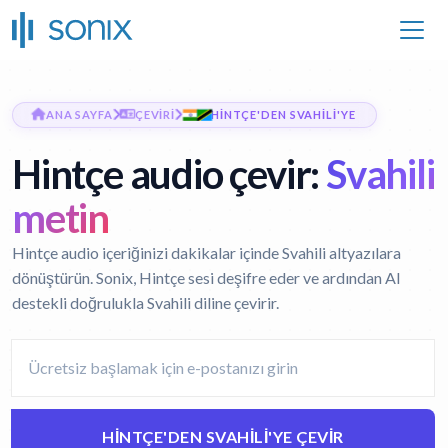
ANA SAYFA
ÇEVIRI
HINTÇE'DEN SVAHILI'YE
Hintçe audio çevir:
Svahili
metin
Hintçe audio içeriğinizi dakikalar içinde Svahili altyazılara
dönüştürün. Sonix, Hintçe sesi deşifre eder ve ardından AI
destekli doğrulukla Svahili diline çevirir.
HINTÇE'DEN SVAHILI'YE ÇEVIR