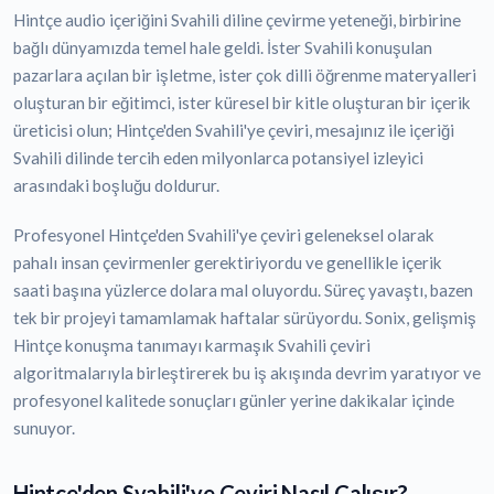
Hintçe audio içeriğini Svahili diline çevirme yeteneği, birbirine
bağlı dünyamızda temel hale geldi. İster Svahili konuşulan
pazarlara açılan bir işletme, ister çok dilli öğrenme materyalleri
oluşturan bir eğitimci, ister küresel bir kitle oluşturan bir içerik
üreticisi olun; Hintçe'den Svahili'ye çeviri, mesajınız ile içeriği
Svahili dilinde tercih eden milyonlarca potansiyel izleyici
arasındaki boşluğu doldurur.
Profesyonel Hintçe'den Svahili'ye çeviri geleneksel olarak
pahalı insan çevirmenler gerektiriyordu ve genellikle içerik
saati başına yüzlerce dolara mal oluyordu. Süreç yavaştı, bazen
tek bir projeyi tamamlamak haftalar sürüyordu. Sonix, gelişmiş
Hintçe konuşma tanımayı karmaşık Svahili çeviri
algoritmalarıyla birleştirerek bu iş akışında devrim yaratıyor ve
profesyonel kalitede sonuçları günler yerine dakikalar içinde
sunuyor.
Hintçe'den Svahili'ye Çeviri Nasıl Çalışır?