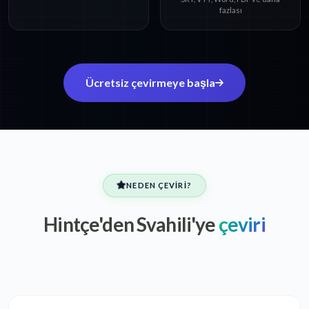
fazlası
Ücretsiz çevirmeye başla
NEDEN ÇEVIRI?
Hintçe'den Svahili'ye
çeviri