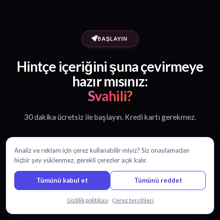
BAŞLAYIN
Hintçe içeriğini şuna çevirmeye
hazır mısınız:
Svahili?
30 dakika ücretsiz ile başlayın. Kredi kartı gerekmez.
Analiz ve reklam için çerez kullanabilir miyiz? Siz onaylamadan
Ücretsiz çevirmeye başla
hiçbir şey yüklenmez, gerekli çerezler açık kalır.
Tümünü kabul et
Tümünü reddet
Fiyatlandırmayı görüntüle
Bizimle sohbet edin
Gizlilik politikası
·
Çerez tercihleri