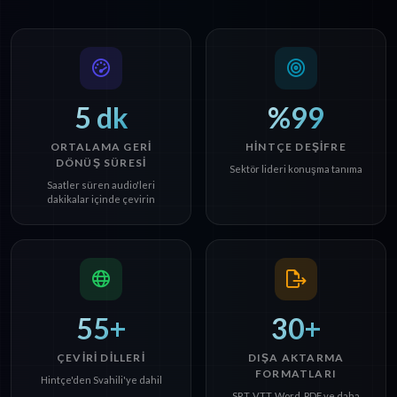
5 dk
%99
ORTALAMA GERI
HINTÇE DEŞIFRE
DÖNÜŞ SÜRESI
Sektör lideri konuşma tanıma
Saatler süren audio'leri
dakikalar içinde çevirin
55+
30+
ÇEVIRI DILLERI
DIŞA AKTARMA
FORMATLARI
Hintçe'den Svahili'ye dahil
SRT, VTT, Word, PDF ve daha