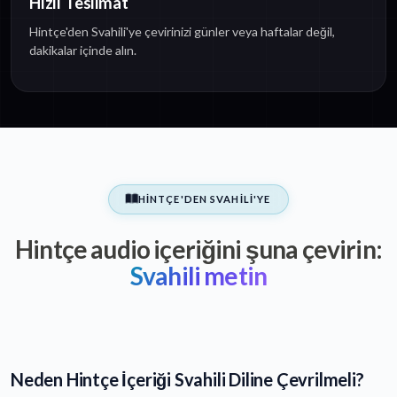
Hızlı Teslimat
Hintçe'den Svahili'ye çevirinizi günler veya haftalar değil,
dakikalar içinde alın.
HINTÇE'DEN SVAHILI'YE
Hintçe audio içeriğini şuna çevirin:
Svahili metin
Neden Hintçe İçeriği Svahili Diline Çevrilmeli?