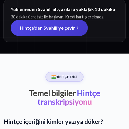
Yüklemeden Svahili altyazılara yaklaşık 10 dakika
30 dakika ücretsiz ile başlayın. Kredi kartı gerekmez.
Hintçe'den Svahili'ye çevir
HINTÇE DILI
Temel bilgiler
Hintçe
transkripsiyonu
Hintçe içeriğini kimler yazıya döker?