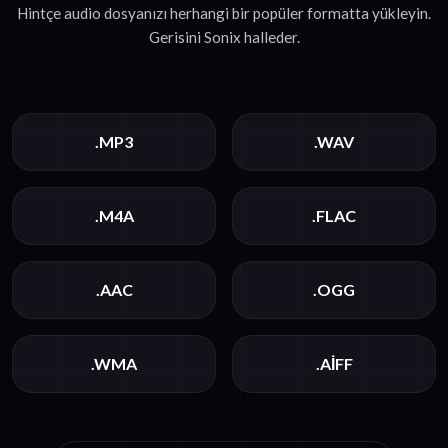
Hintçe audio dosyanızı herhangi bir popüler formatta yükleyin.
Gerisini Sonix halleder.
.MP3
.WAV
.M4A
.FLAC
.AAC
.OGG
.WMA
.AIFF