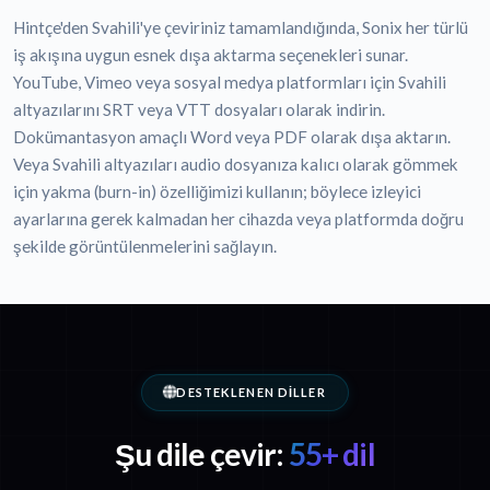
Hintçe'den Svahili'ye çeviriniz tamamlandığında, Sonix her türlü
iş akışına uygun esnek dışa aktarma seçenekleri sunar.
YouTube, Vimeo veya sosyal medya platformları için Svahili
altyazılarını SRT veya VTT dosyaları olarak indirin.
Dokümantasyon amaçlı Word veya PDF olarak dışa aktarın.
Veya Svahili altyazıları audio dosyanıza kalıcı olarak gömmek
için yakma (burn-in) özelliğimizi kullanın; böylece izleyici
ayarlarına gerek kalmadan her cihazda veya platformda doğru
şekilde görüntülenmelerini sağlayın.
DESTEKLENEN DILLER
Şu dile çevir:
55+ dil