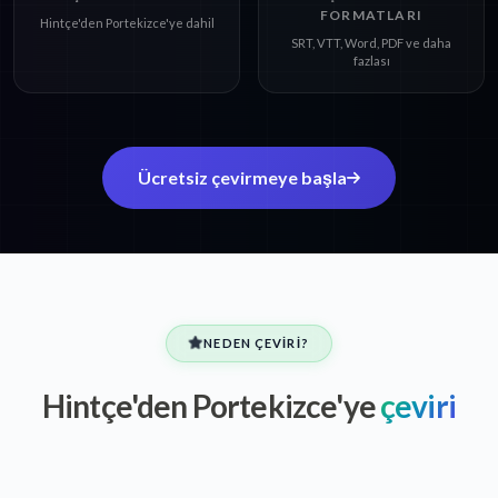
FORMATLARI
Hintçe'den Portekizce'ye dahil
SRT, VTT, Word, PDF ve daha
fazlası
Ücretsiz çevirmeye başla
NEDEN ÇEVIRI?
Hintçe'den Portekizce'ye
çeviri