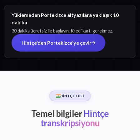
Yüklemeden Portekizce altyazılara yaklaşık 10
dakika
30 dakika ücretsiz ile başlayın. Kredi kartı gerekmez.
Hintçe'den Portekizce'ye çevir
HINTÇE DILI
Temel bilgiler
Hintçe
transkripsiyonu