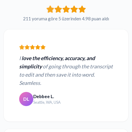
211 yoruma göre 5 üzerinden 4.98 puan aldı
I
love the efficiency, accuracy, and
simplicity
of going through the transcript
to edit and then save it into word.
Seamless.
Debbee L.
DL
Seattle, WA, USA