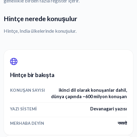
genellikle birden fazla register içerir.
Hintçe nerede konuşulur
Hintçe, India ülkelerinde konuşulur.
Hintçe bir bakışta
ikinci dil olarak konuşanlar dahil,
KONUŞAN SAYISI
dünya çapında ~600 milyon konuşan
Devanagari yazısı
YAZI SISTEMI
नमस्ते
MERHABA DEYIN