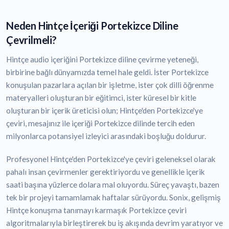
Neden Hintçe İçeriği Portekizce Diline
Çevrilmeli?
Hintçe audio içeriğini Portekizce diline çevirme yeteneği,
birbirine bağlı dünyamızda temel hale geldi. İster Portekizce
konuşulan pazarlara açılan bir işletme, ister çok dilli öğrenme
materyalleri oluşturan bir eğitimci, ister küresel bir kitle
oluşturan bir içerik üreticisi olun; Hintçe'den Portekizce'ye
çeviri, mesajınız ile içeriği Portekizce dilinde tercih eden
milyonlarca potansiyel izleyici arasındaki boşluğu doldurur.
Profesyonel Hintçe'den Portekizce'ye çeviri geleneksel olarak
pahalı insan çevirmenler gerektiriyordu ve genellikle içerik
saati başına yüzlerce dolara mal oluyordu. Süreç yavaştı, bazen
tek bir projeyi tamamlamak haftalar sürüyordu. Sonix, gelişmiş
Hintçe konuşma tanımayı karmaşık Portekizce çeviri
algoritmalarıyla birleştirerek bu iş akışında devrim yaratıyor ve