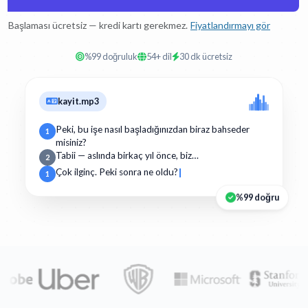
Başlaması ücretsiz — kredi kartı gerekmez.
Fiyatlandırmayı gör
%99 doğruluk
54+ dil
30 dk ücretsiz
kayit.mp3
Peki, bu işe nasıl başladığınızdan biraz bahseder
1
misiniz?
Tabii — aslında birkaç yıl önce, biz…
2
Çok ilginç. Peki sonra ne oldu?
1
%99 doğru