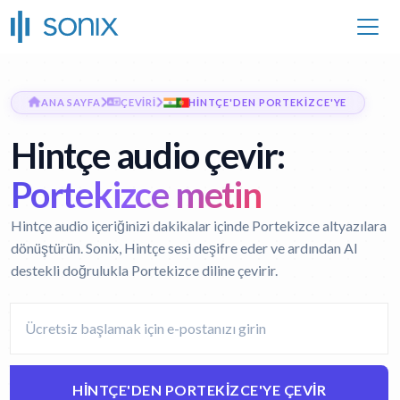
ANA SAYFA
ÇEVIRI
HINTÇE'DEN PORTEKIZCE'YE
Hintçe audio çevir:
Portekizce metin
Hintçe audio içeriğinizi dakikalar içinde Portekizce altyazılara
dönüştürün. Sonix, Hintçe sesi deşifre eder ve ardından AI
destekli doğrulukla Portekizce diline çevirir.
HINTÇE'DEN PORTEKIZCE'YE ÇEVIR