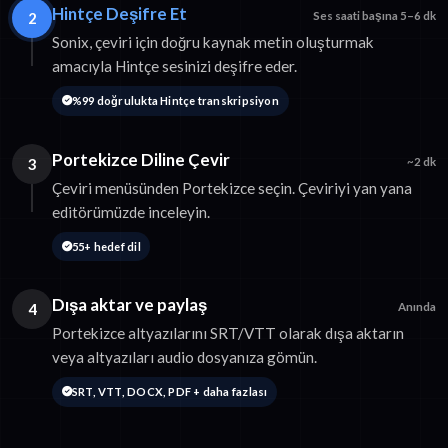
Hintçe Deşifre Et
2
Ses saati başına 5–6 dk
Sonix, çeviri için doğru kaynak metin oluşturmak
amacıyla Hintçe sesinizi deşifre eder.
%99 doğrulukta Hintçe transkripsiyon
Portekizce Diline Çevir
3
~2 dk
Çeviri menüsünden Portekizce seçin. Çeviriyi yan yana
editörümüzde inceleyin.
55+ hedef dil
Dışa aktar ve paylaş
4
Anında
Portekizce altyazılarını SRT/VTT olarak dışa aktarın
veya altyazıları audio dosyanıza gömün.
SRT, VTT, DOCX, PDF + daha fazlası