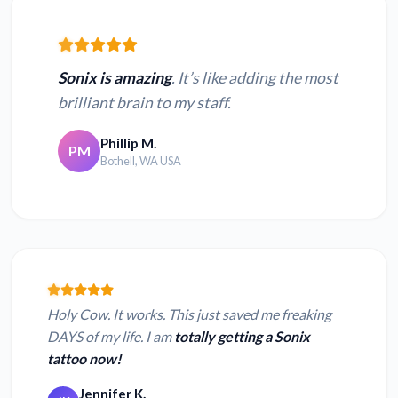
Sonix is amazing
. It’s like adding the most
brilliant brain to my staff.
Phillip M.
PM
Bothell, WA USA
Holy Cow. It works. This just saved me freaking
DAYS of my life. I am
totally getting a Sonix
tattoo now!
Jennifer K.