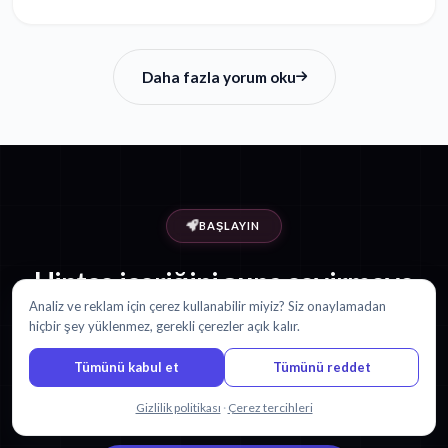
Daha fazla yorum oku
BAŞLAYIN
Hintçe içeriğini şuna çevirmeye
hazır mısınız:
Analiz ve reklam için çerez kullanabilir miyiz? Siz onaylamadan
hiçbir şey yüklenmez, gerekli çerezler açık kalır.
Portekizce?
Tümünü kabul et
Tümünü reddet
30 dakika ücretsiz ile başlayın. Kredi kartı gerekmez.
Bizimle sohbet edin
Gizlilik politikası
·
Çerez tercihleri