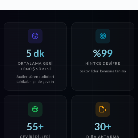
5 dk
%99
ORTALAMA GERI
HINTÇE DEŞIFRE
DÖNÜŞ SÜRESI
Sektör lideri konuşma tanıma
Saatler süren audio'leri
dakikalar içinde çevirin
55+
30+
ÇEVIRI DILLERI
DIŞA AKTARMA