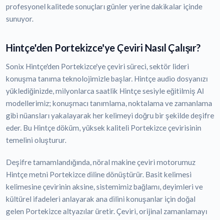
profesyonel kalitede sonuçları günler yerine dakikalar içinde
sunuyor.
Hintçe'den Portekizce'ye Çeviri Nasıl Çalışır?
Sonix Hintçe'den Portekizce'ye çeviri süreci, sektör lideri
konuşma tanıma teknolojimizle başlar. Hintçe audio dosyanızı
yüklediğinizde, milyonlarca saatlik Hintçe sesiyle eğitilmiş AI
modellerimiz; konuşmacı tanımlama, noktalama ve zamanlama
gibi nüansları yakalayarak her kelimeyi doğru bir şekilde deşifre
eder. Bu Hintçe döküm, yüksek kaliteli Portekizce çevirisinin
temelini oluşturur.
Deşifre tamamlandığında, nöral makine çeviri motorumuz
Hintçe metni Portekizce diline dönüştürür. Basit kelimesi
kelimesine çevirinin aksine, sistemimiz bağlamı, deyimleri ve
kültürel ifadeleri anlayarak ana dilini konuşanlar için doğal
gelen Portekizce altyazılar üretir. Çeviri, orijinal zamanlamayı