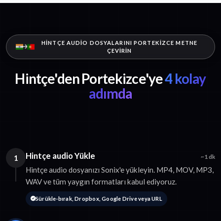
HINTÇE AUDIO DOSYALARINI PORTEKIZCE METNE
ÇEVIRIN
Hintçe'den Portekizce'ye
4 kolay
adımda
Hintçe audio Yükle
1
~1 dk
Hintçe audio dosyanızı Sonix'e yükleyin. MP4, MOV, MP3,
WAV ve tüm yaygın formatları kabul ediyoruz.
Sürükle-bırak, Dropbox, Google Drive veya URL