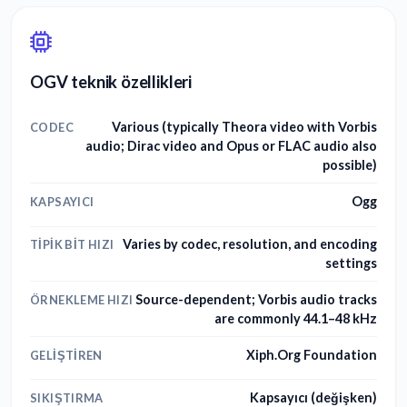
OGV teknik özellikleri
Various (typically Theora video with Vorbis
CODEC
audio; Dirac video and Opus or FLAC audio also
possible)
Ogg
KAPSAYICI
Varies by codec, resolution, and encoding
TIPIK BIT HIZI
settings
Source-dependent; Vorbis audio tracks
ÖRNEKLEME HIZI
are commonly 44.1–48 kHz
Xiph.Org Foundation
GELIŞTIREN
Kapsayıcı (değişken)
SIKIŞTIRMA