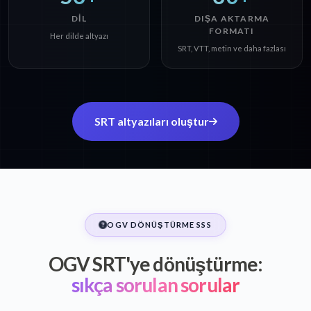
DIL
DIŞA AKTARMA
FORMATI
Her dilde altyazı
SRT, VTT, metin ve daha fazlası
SRT altyazıları oluştur
OGV DÖNÜŞTÜRME SSS
OGV SRT'ye dönüştürme:
sıkça sorulan sorular