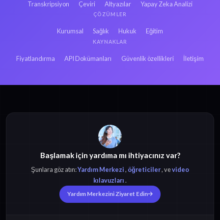
Transkripsiyon
Çeviri
Altyazılar
Yapay Zeka Analizi
ÇÖZÜMLER
Kurumsal
Sağlık
Hukuk
Eğitim
KAYNAKLAR
Fiyatlandırma
API Dokümanları
Güvenlik özellikleri
İletişim
Başlamak için yardıma mı ihtiyacınız var?
Şunlara göz atın:
Yardım Merkezi
,
öğreticiler
, ve
video
kılavuzları
.
Yardım Merkezini Ziyaret Edin