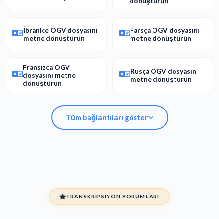
dönüştürün
İbranice OGV dosyasını
Farsça OGV dosyasını
metne dönüştürün
metne dönüştürün
Fransızca OGV
Rusça OGV dosyasını
dosyasını metne
metne dönüştürün
dönüştürün
Tüm bağlantıları göster
İspanyolca OGV
Arapça OGV dosyasını
dosyasını metne
metne dönüştürün
dönüştürün
TRANSKRIPSIYON YORUMLARI