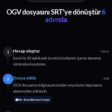
OGV dosyasını SRT'ye dönüştür
6
adımda
Hesap oluştur
1
~30 sn
Sonix'in 30 dakikalık ücretsiz kullanım içeren deneme
sürümüne kaydolun.
Dosya yükle
2
~1 dk
OGV dosyanızı bilgisayarınızdan veya bulut depolama
alanınızdan yükleyin.
44+ desteklenen format