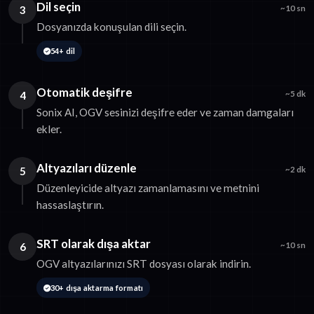
Dil seçin
3
~10 sn
Dosyanızda konuşulan dili seçin.
54+ dil
Otomatik deşifre
4
~5 dk
Sonix AI, OGV sesinizi deşifre eder ve zaman damgaları
ekler.
Altyazıları düzenle
5
~2 dk
Düzenleyicide altyazı zamanlamasını ve metnini
hassaslaştırın.
SRT olarak dışa aktar
6
~10 sn
OGV altyazılarınızı SRT dosyası olarak indirin.
30+ dışa aktarma formatı