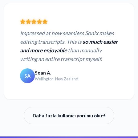
WEBM dosyasını
MPEG dosyasını metne
metne dönüştürün
dönüştürün
Impressed at how seamless Sonix makes
WMV dosyasını metne
MPG dosyasını metne
editing transcripts. This is
so much easier
dönüştürün
dönüştürün
and more enjoyable
than manually
writing an entire transcript myself.
QT dosyasını metne
MPE dosyasını metne
dönüştürün
dönüştürün
Sean A.
SA
Wellington, New Zealand
Daha fazla kullanıcı yorumu oku