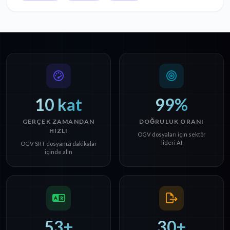
10 kat
99%
GERÇEK ZAMANDAN
DOĞRULUK ORANI
HIZLI
OGV dosyaları için sektör
lideri AI
OGV SRT dosyanızı dakikalar
içinde alın
53+
30+