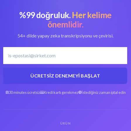
%99 doğruluk.
Her kelime
önemlidir.
54+ dilde yapay zeka transkripsiyonu ve çevirisi.
ÜCRETSIZ DENEMEYI BAŞLAT
30 minutes ücretsiz
Kredi kartı gerekmez
İstediğiniz zaman iptal edin
ÜRÜN