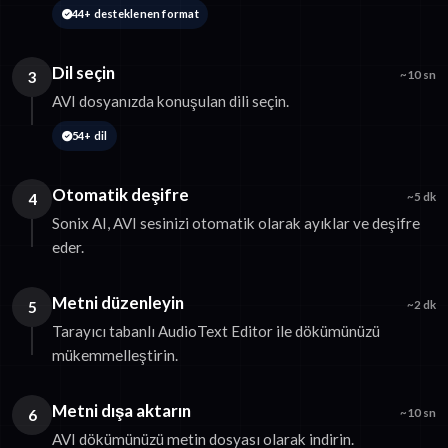
44+ desteklenen format
Dil seçin
3
~10 sn
AVI dosyanızda konuşulan dili seçin.
54+ dil
Otomatik deşifre
4
~5 dk
Sonix AI, AVI sesinizi otomatik olarak ayıklar ve deşifre
eder.
Metni düzenleyin
5
~2 dk
Tarayıcı tabanlı AudioText Editor ile dökümünüzü
mükemmelleştirin.
Metni dışa aktarın
6
~10 sn
AVI dökümünüzü metin dosyası olarak indirin.