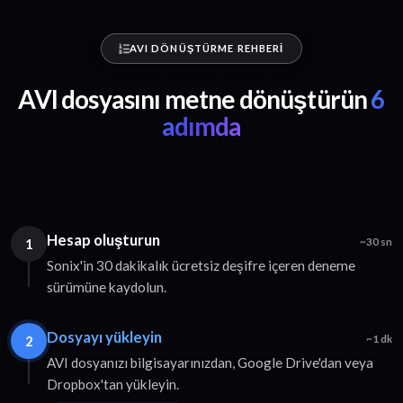
AVI DÖNÜŞTÜRME REHBERI
AVI dosyasını metne dönüştürün
6
adımda
Hesap oluşturun
1
~30 sn
Sonix'in 30 dakikalık ücretsiz deşifre içeren deneme
sürümüne kaydolun.
Dosyayı yükleyin
2
~1 dk
AVI dosyanızı bilgisayarınızdan, Google Drive'dan veya
Dropbox'tan yükleyin.