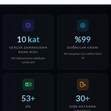
10 kat
%99
GERÇEK ZAMANLIDAN
DOĞRULUK ORANI
DAHA HIZLI
AVI dosyaları için sektör lideri
AI
AVI dökümünüzü dakikalar
içinde alın
53+
30+
DIL
DIŞA AKTARMA
FORMATI