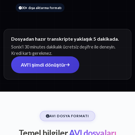
30+ dışa aktarma formatı
Dosyadan hazır transkripte yaklaşık 5 dakikada.
Sonix'i 30 minutes dakikalık ücretsiz deşifre ile deneyin.
Kredi kartı gerekmez.
AVI'i şimdi dönüştür
AVI DOSYA FORMATI
Temel bilgiler
AVI dosyaları