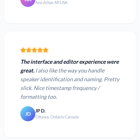
Ann Arbor, MI USA
TS dosyasını metne
3GP dosyasını metne
dönüştürün
dönüştürün
WEBM dosyasını
MPEG dosyasını metne
metne dönüştürün
dönüştürün
The interface and editor experience were
WMV dosyasını metne
MPG dosyasını metne
great.
I also like the way you handle
dönüştürün
dönüştürün
speaker identification and naming. Pretty
slick. Nice timestamp frequency /
QT dosyasını metne
MPE dosyasını metne
formatting too.
dönüştürün
dönüştürün
JP D.
JD
Ottawa, Ontario Canada