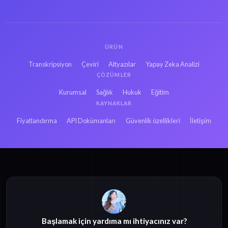
ÜRÜN
Transkripsiyon
Çeviri
Altyazılar
Yapay Zeka Analizi
ÇÖZÜMLER
Kurumsal
Sağlık
Hukuk
Eğitim
KAYNAKLAR
Fiyatlandırma
API Dokümanları
Güvenlik özellikleri
İletişim
Başlamak için yardıma mı ihtiyacınız var?