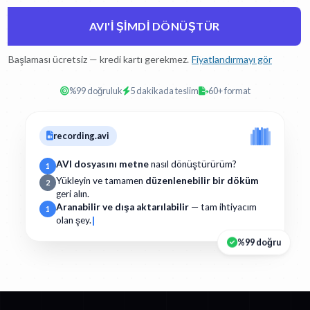
AVI'I ŞIMDI DÖNÜŞTÜR
Başlaması ücretsiz — kredi kartı gerekmez.
Fiyatlandırmayı gör
%99 doğruluk
5 dakikada teslim
60+ format
recording.avi
AVI dosyasını metne
nasıl dönüştürürüm?
1
Yükleyin ve tamamen
düzenlenebilir bir döküm
2
geri alın.
Aranabilir ve dışa aktarılabilir
— tam ihtiyacım
1
olan şey.
%99 doğru