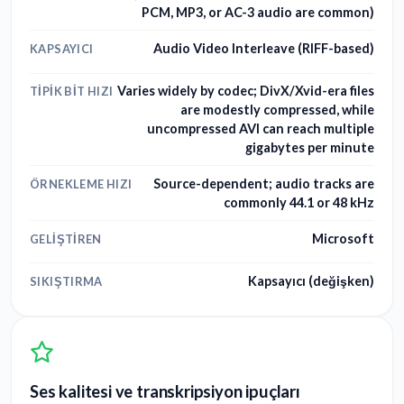
PCM, MP3, or AC-3 audio are common)
Audio Video Interleave (RIFF-based)
KAPSAYICI
Varies widely by codec; DivX/Xvid-era files
TIPIK BIT HIZI
are modestly compressed, while
uncompressed AVI can reach multiple
gigabytes per minute
Source-dependent; audio tracks are
ÖRNEKLEME HIZI
commonly 44.1 or 48 kHz
Microsoft
GELIŞTIREN
Kapsayıcı (değişken)
SIKIŞTIRMA
Ses kalitesi ve transkripsiyon ipuçları