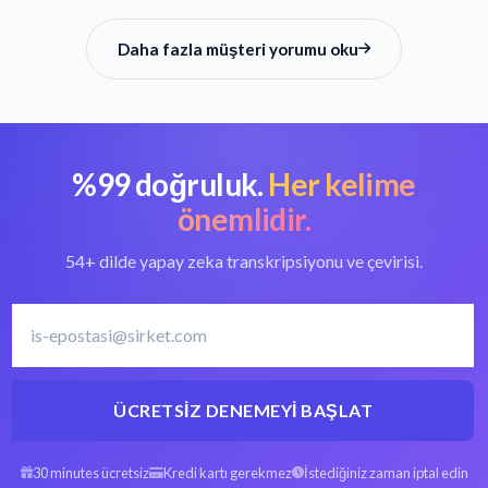
Daha fazla müşteri yorumu oku
%99 doğruluk.
Her kelime
önemlidir.
54+ dilde yapay zeka transkripsiyonu ve çevirisi.
ÜCRETSIZ DENEMEYI BAŞLAT
30 minutes ücretsiz
Kredi kartı gerekmez
İstediğiniz zaman iptal edin