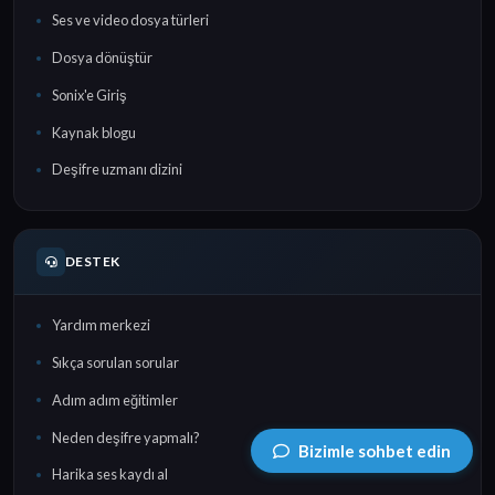
Ses ve video dosya türleri
Dosya dönüştür
Sonix'e Giriş
Kaynak blogu
Deşifre uzmanı dizini
DESTEK
Yardım merkezi
Sıkça sorulan sorular
Adım adım eğitimler
Neden deşifre yapmalı?
Bizimle sohbet edin
Harika ses kaydı al