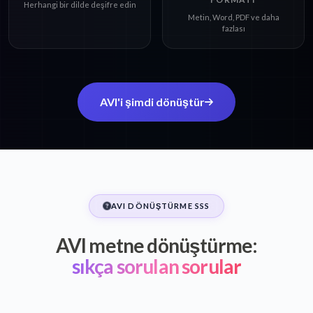
Herhangi bir dilde deşifre edin
Metin, Word, PDF ve daha
fazlası
AVI'i şimdi dönüştür
AVI DÖNÜŞTÜRME SSS
AVI metne dönüştürme:
sıkça sorulan sorular