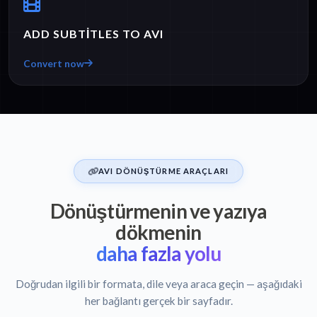
ADD SUBTITLES TO AVI
Convert now
AVI DÖNÜŞTÜRME ARAÇLARI
Dönüştürmenin ve yazıya
dökmenin
daha fazla yolu
Doğrudan ilgili bir formata, dile veya araca geçin — aşağıdaki
her bağlantı gerçek bir sayfadır.