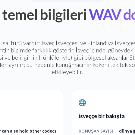
 temel bilgileri
WAV do
lusal türü vardır: İsveç İsveççesi ve Finlandiya İsveççe
irgin biçimde farklılık gösterir. İsveç içinde, güneydek
si ve belirgin ikili ünlüleriyle) gibi bölgesel aksanlar
en ayrılır; bu nedenle konuşmacının kökeni tek tek s
etkileyebilir.
İsveççe bir bakışta
 can also hold other codecs
dünya g
KONUŞAN SAYISI