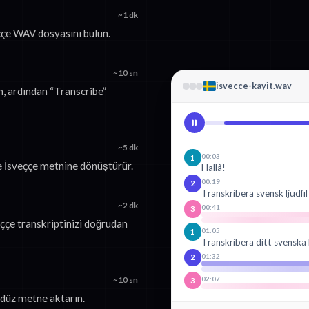
~1 dk
eççe WAV dosyasını bulun.
~10 sn
isvecce-kayit.wav
n, ardından “Transcribe”
~5 dk
00:03
1
e İsveççe metnine dönüştürür.
Hallå!
00:19
2
Transkribera svensk ljudfil
~2 dk
00:41
3
eççe transkriptinizi doğrudan
01:05
1
Transkribera ditt svenska 
01:32
2
02:07
~10 sn
3
düz metne aktarın.