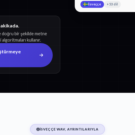
İsveççe
+53 dil
dakikada.
e doğru bir şekilde metne
algoritmaları kullanır.
üştürmeye
İSVEÇÇE WAV, AYRINTILARIYLA