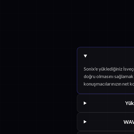
Sonix'e yüklediğiniz İsve
doğru olmasını sağlamak i
konuşmacılarınızın net k
Yük
WAV 