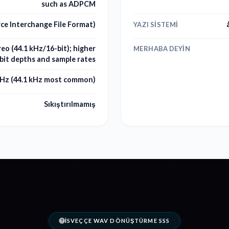
such as ADPCM
ce Interchange File Format)
YAZI SISTEMI
eo (44.1 kHz/16-bit); higher
MERHABA DEYIN
 bit depths and sample rates
kHz (44.1 kHz most common)
Sıkıştırılmamış
İSVEÇÇE WAV DÖNÜŞTÜRME SSS