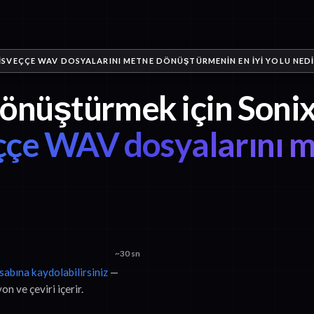
İSVEÇÇE WAV DOSYALARINI METNE DÖNÜŞTÜRMENIN EN IYI YOLU NED
dönüştürmek için Sonix
ççe WAV dosyalarını 
~30 sn
esabına kaydolabilirsiniz
—
n ve çeviri içerir.