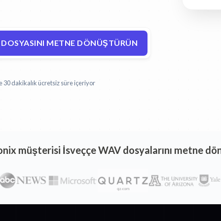
V DOSYASINI METNE DÖNÜŞTÜRÜN
30 dakikalık ücretsiz süre içeriyor
Sonix müşterisi İsveççe WAV dosyalarını metne dö