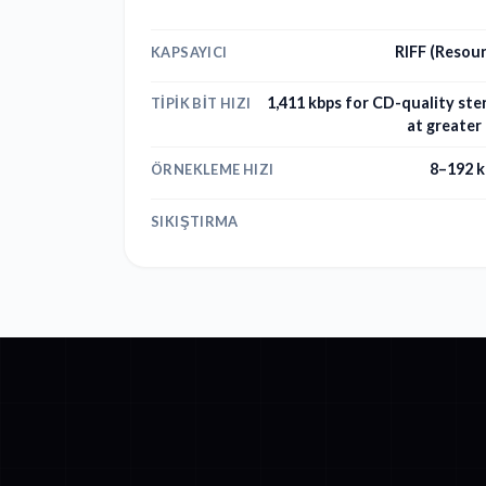
RIFF (Resour
KAPSAYICI
1,411 kbps for CD-quality ster
TIPIK BIT HIZI
at greater
8–192 
ÖRNEKLEME HIZI
SIKIŞTIRMA