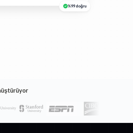
%99 doğru
nüştürüyor