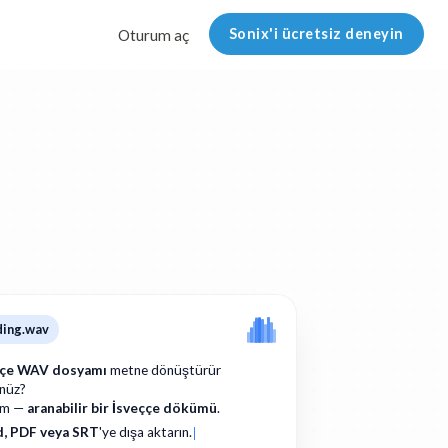
Sonix'i ücretsiz deneyin
Oturum aç
ding.wav
ççe WAV dosyamı
metne dönüştürür
nüz?
am —
aranabilir bir İsveççe dökümü
.
, PDF veya SRT
'ye dışa aktarın.