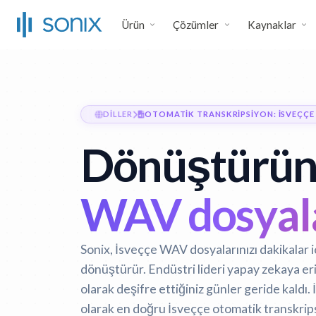
Ürün
Çözümler
Kaynaklar
DILLER
OTOMATIK TRANSKRIPSIYON: İSVEÇÇE
Dönüştürü
WAV dosyala
Sonix, İsveççe WAV dosyalarınızı dakikalar
dönüştürür. Endüstri lideri yapay zekaya er
olarak deşifre ettiğiniz günler geride kaldı.
olarak en doğru İsveççe otomatik transkripsi