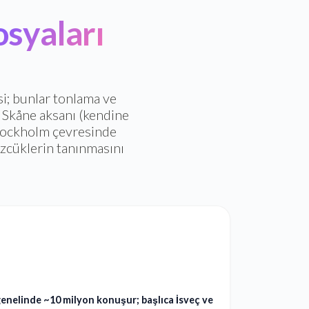
syaları
si; bunlar tonlama ve
i Skåne aksanı (kendine
 Stockholm çevresinde
özcüklerin tanınmasını
enelinde ~10 milyon konuşur; başlıca İsveç ve