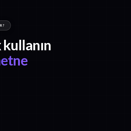
IR?
 kullanın
metne