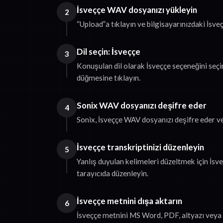
İsveççe WAV dosyanızı yükleyin
2
“Upload”a tıklayın ve bilgisayarınızdaki İsv
Dil seçin: İsveççe
3
Konuşulan dil olarak İsveççe seçeneğini seçi
düğmesine tıklayın.
Sonix WAV dosyanızı deşifre eder
4
Sonix, İsveççe WAV dosyanızı deşifre eder v
İsveççe transkriptinizi düzenleyin
5
Yanlış duyulan kelimeleri düzeltmek için İsv
tarayıcıda düzenleyin.
İsveççe metnini dışa aktarın
6
İsveççe metnini MS Word, PDF, altyazı veya 