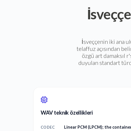
İsveççe
İsveççenin iki ana u
telaffuz açısından bel
özgü art damaksıl r'
duyulan standart türd
WAV teknik özellikleri
Linear PCM (LPCM); the container
CODEC