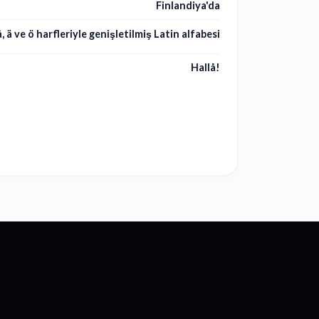
Finlandiya'da
å, ä ve ö harfleriyle genişletilmiş Latin alfabesi
Hallå!