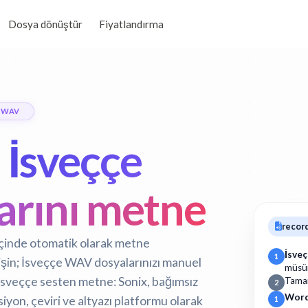
Dosya dönüştür
Fiyatlandırma
 WAV
n
İsveççe
rını metne
recor
 içinde otomatik olarak metne
İsve
1
işin; İsveççe WAV dosyalarınızı manuel
müsü
İsveççe sesten metne:
Sonix, bağımsız
Tam
2
Word
yon, çeviri ve altyazı platformu olarak
1