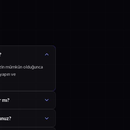
?
inizin mümkün olduğunca
 yapın ve
r mı?
unuz?