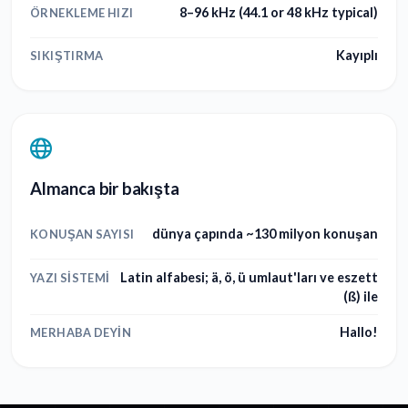
8–96 kHz (44.1 or 48 kHz typical)
ÖRNEKLEME HIZI
Kayıplı
SIKIŞTIRMA
Almanca bir bakışta
dünya çapında ~130 milyon konuşan
KONUŞAN SAYISI
Latin alfabesi; ä, ö, ü umlaut'ları ve eszett
YAZI SISTEMI
(ß) ile
Hallo!
MERHABA DEYIN