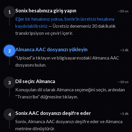
Sonix hesabınıza giriş yapın
1
~30 sn
Eğer bir hesabınız yoksa, Sonix'in ücretsiz hesabına
kaydolabilirsiniz
— Ücretsiz denemeniz 30 dakikalık
transkripsiyon ve çeviri içerir.
Almanca AAC dosyanızı yükleyin
2
~1 dk
“Upload”a tıklayın ve bilgisayarınızdaki Almanca AAC
dosyasını bulun.
Dil seçin: Almanca
3
~10 sn
Konuşulan dil olarak Almanca seçeneğini seçin, ardından
“Transcribe” düğmesine tıklayın.
Sonix AAC dosyanızı deşifre eder
4
~5 dk
Sonix, Almanca AAC dosyanızı deşifre eder ve Almanca
metnine dönüştürür.