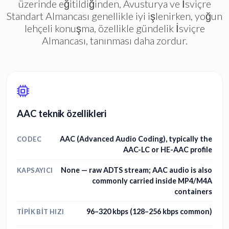
üzerinde eğitildiğinden, Avusturya ve İsviçre
Standart Almancası genellikle iyi işlenirken, yoğun
lehçeli konuşma, özellikle gündelik İsviçre
Almancası, tanınması daha zordur.
AAC teknik özellikleri
AAC (Advanced Audio Coding), typically the
CODEC
AAC-LC or HE-AAC profile
None — raw ADTS stream; AAC audio is also
KAPSAYICI
commonly carried inside MP4/M4A
containers
96–320 kbps (128–256 kbps common)
TIPIK BIT HIZI