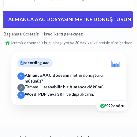
ALMANCA AAC DOSYASINI METNE DÖNÜŞTÜRÜN
Başlaması ücretsiz — kredi kartı gerekmez.
Ücretsiz denemeniz bugün başlıyor ve 30 dakikalık ücretsiz süre içeriyor
recording.aac
Almanca AAC dosyamı
metne dönüştürür
1
müsünüz?
Tamam —
aranabilir bir Almanca dökümü
.
2
Word, PDF veya SRT
'ye dışa aktarın.
1
%99 doğru