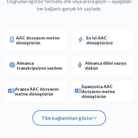
Doğrudan ilgili bir formata, dile veya araca geçin — aşağıdaki
her bağlantı gerçek bir sayfadır.
AAC dosyasını metne
En iyi AAC
dönüştürün
dönüştürücü
Almanca
Almanca dilini yazıya
transkripsiyon yazılımı
dökün
İspanyolca AAC
Arapça AAC dosyasını
dosyasını metne
metne dönüştürün
dönüştürün
Tüm bağlantıları göster