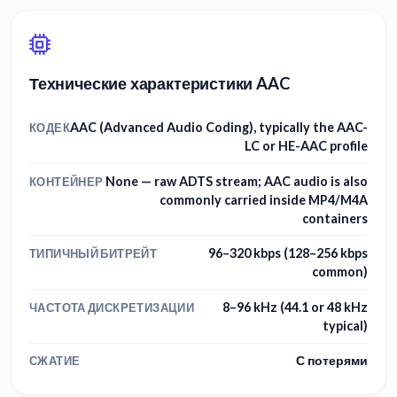
Технические характеристики AAC
AAC (Advanced Audio Coding), typically the AAC-
КОДЕК
LC or HE-AAC profile
None — raw ADTS stream; AAC audio is also
КОНТЕЙНЕР
commonly carried inside MP4/M4A
containers
96–320 kbps (128–256 kbps
ТИПИЧНЫЙ БИТРЕЙТ
common)
8–96 kHz (44.1 or 48 kHz
ЧАСТОТА ДИСКРЕТИЗАЦИИ
typical)
С потерями
СЖАТИЕ