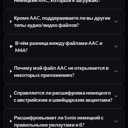
Немецкий AAC, который я загружаю?
Кроме AAC, поддерживаете ли вы другие
типы аудио/видео файлов?
В чём разница между файлами AAC и
M4A?
Почему мой файл AAC не открывается в
некоторых приложениях?
Справляется ли расшифровка немецкого
с австрийским и швейцарским акцентами?
Расшифровывает ли Sonix немецкий с
правильными умлаутами и ß?