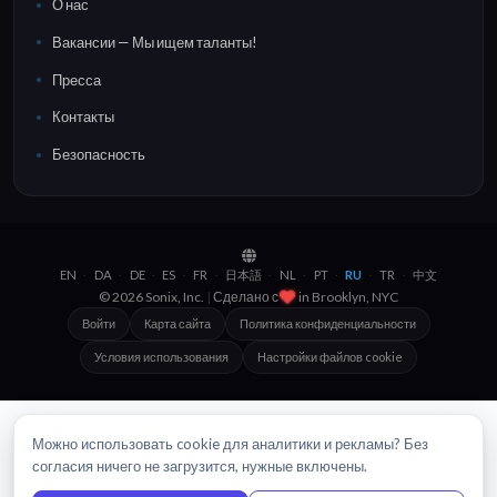
О нас
Вакансии — Мы ищем таланты!
Пресса
Контакты
Безопасность
EN
DA
DE
ES
FR
日本語
NL
PT
RU
TR
中文
·
·
·
·
·
·
·
·
·
·
© 2026 Sonix, Inc.
|
Сделано с
in
Brooklyn, NYC
Войти
Карта сайта
Политика конфиденциальности
Условия использования
Настройки файлов cookie
Можно использовать cookie для аналитики и рекламы? Без
согласия ничего не загрузится, нужные включены.