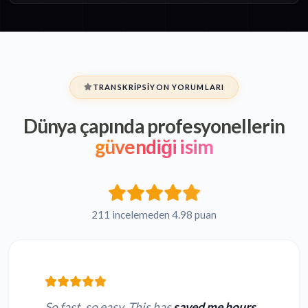
TRANSKRIPSIYON YORUMLARI
Dünya çapında profesyonellerin
güvendiği isim
211 incelemeden 4.98 puan
So fast, so easy. This has
saved me hours