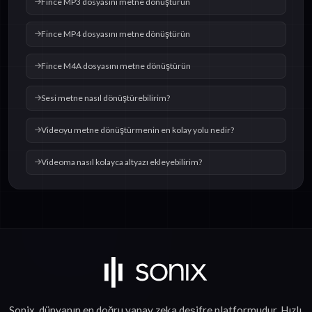
Fince MP3 dosyasını metne dönüştürün
Fince MP4 dosyasını metne dönüştürün
Fince M4A dosyasını metne dönüştürün
Sesi metne nasıl dönüştürebilirim?
Videoyu metne dönüştürmenin en kolay yolu nedir?
Videoma nasıl kolayca altyazı ekleyebilirim?
Sonix, dünyanın en doğru
yapay zeka deşifre
platformudur.
Hızlı
,