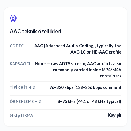
AAC teknik özellikleri
AAC (Advanced Audio Coding), typically the
CODEC
AAC-LC or HE-AAC profile
None — raw ADTS stream; AAC audio is also
KAPSAYICI
commonly carried inside MP4/M4A
containers
96–320 kbps (128–256 kbps common)
TIPIK BIT HIZI
8–96 kHz (44.1 or 48 kHz typical)
ÖRNEKLEME HIZI
Kayıplı
SIKIŞTIRMA