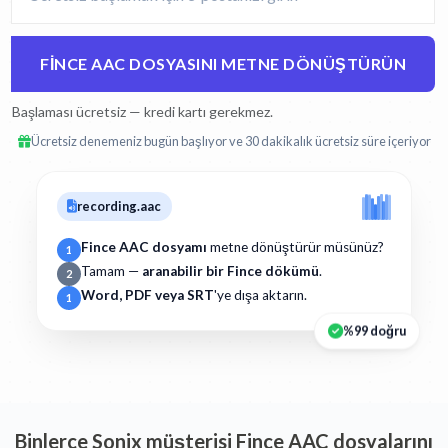
FINCE AAC DOSYASINI METNE DÖNÜŞTÜRÜN
Başlaması ücretsiz — kredi kartı gerekmez.
Ücretsiz denemeniz bugün başlıyor ve 30 dakikalık ücretsiz süre içeriyor
recording.aac
Fince AAC dosyamı
metne dönüştürür müsünüz?
1
Tamam —
aranabilir bir Fince dökümü
.
2
Word, PDF veya SRT
'ye dışa aktarın.
1
%99 doğru
Binlerce Sonix müşterisi Fince AAC dosyalarını