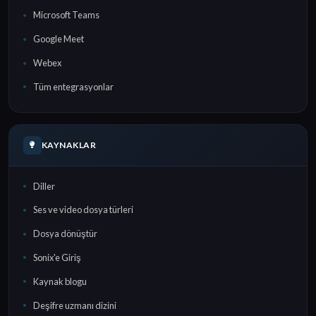
Microsoft Teams
Google Meet
Webex
Tüm entegrasyonlar
KAYNAKLAR
Diller
Ses ve video dosya türleri
Dosya dönüştür
Sonix'e Giriş
Kaynak blogu
Deşifre uzmanı dizini