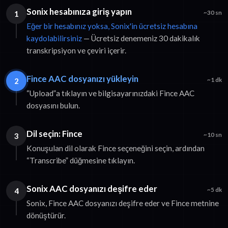
Sonix hesabınıza giriş yapın
1
~30 sn
Eğer bir hesabınız yoksa, Sonix'in ücretsiz hesabına
kaydolabilirsiniz
— Ücretsiz denemeniz 30 dakikalık
transkripsiyon ve çeviri içerir.
Fince AAC dosyanızı yükleyin
2
~1 dk
“Upload”a tıklayın ve bilgisayarınızdaki Fince AAC
dosyasını bulun.
Dil seçin: Fince
3
~10 sn
Konuşulan dil olarak Fince seçeneğini seçin, ardından
“Transcribe” düğmesine tıklayın.
Sonix AAC dosyanızı deşifre eder
4
~5 dk
Sonix, Fince AAC dosyanızı deşifre eder ve Fince metnine
dönüştürür.