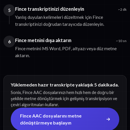
Fince transkriptinizi düzenleyin
5
~2 dk
Yanlış duyulan kelimeleri düzeltmek için Fince
transkriptinizi doğrudan tarayıcıda düzenleyin.
Fince metnini dışa aktarın
6
~10 sn
Fince metnini MS Word, PDF, altyazı veya düz metne
aktarın.
Yüklemeden hazır transkripte yaklaşık 5 dakikada.
Sonix, Fince AAC dosyalarınızı hem hızlı hem de doğru bir
şekilde metne dönüştürmek için gelişmiş transkripsiyon ve
çeviri algoritmaları kullanır.
Fince AAC dosyalarını metne
dönüştürmeye başlayın