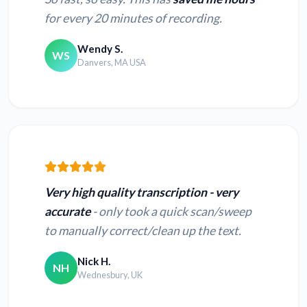
for every 20 minutes of recording.
Wendy S.
WS
Danvers, MA USA
Very high quality transcription - very
accurate
- only took a quick scan/sweep
to manually correct/clean up the text.
Nick H.
NH
Wednesbury, UK