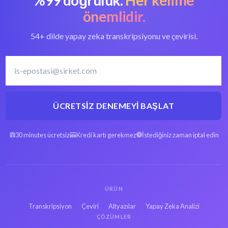
dönüştürün
dönüştürücü
önemlidir.
54+ dilde yapay zeka transkripsiyonu ve çevirisi.
Fince transkripsiyon
Fince dilini yazıya
yazılımı
dökün
ÜCRETSIZ DENEMEYI BAŞLAT
İspanyolca AAC
Arapça AAC dosyasını
dosyasını metne
metne dönüştürün
dönüştürün
30 minutes ücretsiz
Kredi kartı gerekmez
İstediğiniz zaman iptal edin
İbranice AAC dosyasını
Farsça AAC dosyasını
metne dönüştürün
metne dönüştürün
ÜRÜN
Fransızca AAC
Rusça AAC dosyasını
Transkripsiyon
Çeviri
Altyazılar
Yapay Zeka Analizi
dosyasını metne
metne dönüştürün
dönüştürün
ÇÖZÜMLER