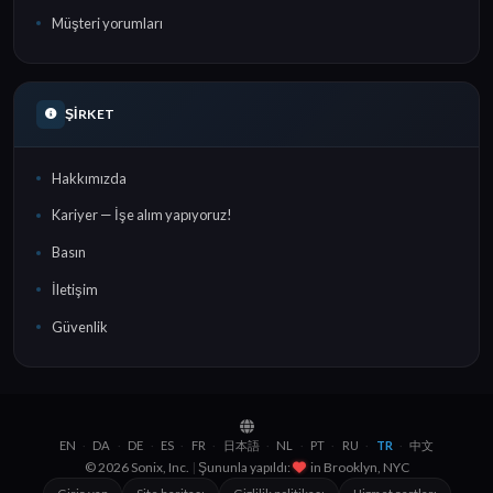
Müşteri yorumları
ŞIRKET
Hakkımızda
Kariyer — İşe alım yapıyoruz!
Basın
İletişim
Güvenlik
EN
DA
DE
ES
FR
日本語
NL
PT
RU
TR
中文
·
·
·
·
·
·
·
·
·
·
© 2026 Sonix, Inc.
|
Şununla yapıldı:
in
Brooklyn, NYC