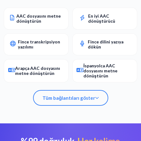
AAC dosyasını metne
En iyi AAC
dönüştürün
dönüştürücü
Fince transkripsiyon
Fince dilini yazıya
yazılımı
dökün
İspanyolca AAC
Arapça AAC dosyasını
dosyasını metne
metne dönüştürün
dönüştürün
Tüm bağlantıları göster
%99 doğruluk.
Her kelime
AAC dosyasını metne
En iyi AAC