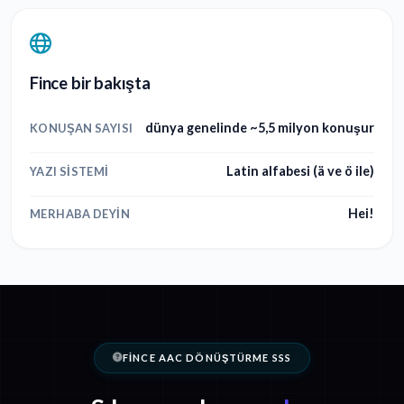
Fince bir bakışta
dünya genelinde ~5,5 milyon konuşur
KONUŞAN SAYISI
Latin alfabesi (ä ve ö ile)
YAZI SISTEMI
Hei!
MERHABA DEYIN
FINCE AAC DÖNÜŞTÜRME SSS